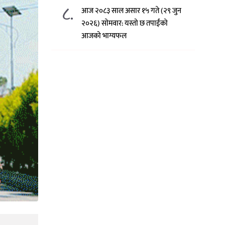
८.
आज २०८३ साल असार १५ गते (२९ जुन
२०२६) साेमवार: यस्तो छ तपाईंको
आजको भाग्यफल