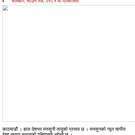
सोमबार, साउन ०७, २०८१ मा प्रकाशित
काठमाडौं । हाल देशभर मनसुनी वायुको प्रभाव छ । मनसुनको न्यून चापीय
रेखा सरदर स्थानको दक्षिणतर्फ रहेको छ ।