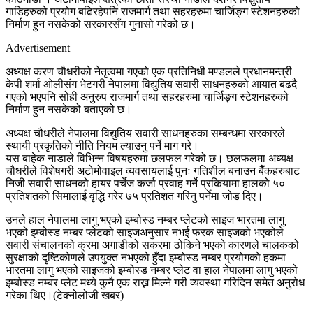
गाडिहरुको प्रयोग बढिरहेपनि राजमार्ग तथा सहरहरुमा चार्जिङ्ग स्टेशनहरुको
निर्माण हुन नसकेको सरकारसँग गुनासो गरेको छ।
Advertisement
अध्यक्ष करण चौधरीको नेतृत्वमा गएको एक प्रतिनिधी मण्डलले प्रधानमन्त्री
केपी शर्मा ओलीसंग भेटगरी नेपालमा विद्युतिय सवारी साधनहरुको आयात बढदै
गएको भएपनि सोही अनुरुप राजमार्ग तथा सहरहरुमा चार्जिङ्ग स्टेशनहरुको
निर्माण हुन नसकेको बताएको छ।
अध्यक्ष चौधरीले नेपालमा विद्युतिय सवारी साधनहरुका सम्बन्धमा सरकारले
स्थायी प्रकृतिको नीति नियम ल्याउनु पर्ने माग गरे।
यस बाहेक नाडाले विभिन्न विषयहरुमा छलफल गरेको छ। छलफलमा अध्यक्ष
चौधरीले विशेषगरी अटोमोवाइल व्यवसायलाई पुनः गतिशील बनाउन बैँकहरुबाट
निजी सवारी साधनको हायर पर्चेज कर्जा प्रवाह गर्ने प्रकियामा हालको ५०
प्रतिशतको सिमालाई वृद्धि गरेर ७५ प्रतिशत गरिनु पर्नेमा जोड दिए।
उनले हाल नेपालमा लागु भएको इम्बोस्ड नम्बर प्लेटको साइज भारतमा लागु
भएको इम्बोस्ड नम्बर प्लेटको साइजअनुसार नभई फरक साइजको भएकोले
सवारी संचालनको क्रमा अगाडीको सकरमा ठोकिने भएको कारणले चालकको
सुरक्षाको दृष्टिकोणले उपयुक्त नभएको हुँदा इम्बोस्ड नम्बर प्रयोगको हकमा
भारतमा लागु भएको साइजको इम्बोस्ड नम्बर प्लेट वा हाल नेपालमा लागु भएको
इम्बोस्ड नम्बर प्लेट मध्ये कुनै एक राख्न मिल्ने गरी व्यवस्था गरिदिन समेत अनुरोध
गरेका थिए।(टेक्नोलोजी खबर)