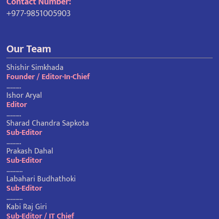
Contact Number:
+977-9851005903
Our Team
Shishir Simkhada
Founder / Editor-In-Chief
……….
Ishor Aryal
Editor
……….
Sharad Chandra Sapkota
Sub-Editor
……….
Prakash Dahal
Sub-Editor
………..
Labahari Budhathoki
Sub-Editor
………..
Kabi Raj Giri
Sub-Editor / IT Chief