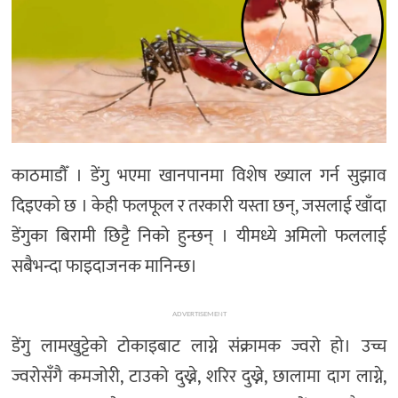
अन्तर्राष्ट्रिय/
प्रवास
भिडियो
राशिफल
English
काठमाडाैँ । डेंगु भएमा खानपानमा विशेष ख्याल गर्न सुझाव
दिइएको छ । केही फलफूल र तरकारी यस्ता छन्, जसलाई खाँदा
डेंगुका बिरामी छिट्टै निको हुन्छन् । यीमध्ये अमिलो फललाई
सबैभन्दा फाइदाजनक मानिन्छ।
ADVERTISEMENT
डेंगु लामखुट्टेको टोकाइबाट लाग्ने संक्रामक ज्वरो हो। उच्च
ज्वरोसँगै कमजोरी, टाउको दुख्ने, शरिर दुख्ने, छालामा दाग लाग्ने,