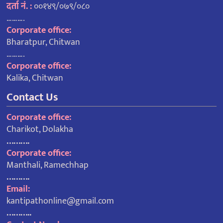
दर्ता नं. :
००१४९/०७९/०८०
……….
Corporate office:
Bharatpur, Chitwan
……….
Corporate office:
Kalika, Chitwan
Contact Us
Corporate office:
Charikot, Dolakha
……….
Corporate office:
Manthali, Ramechhap
……….
Email:
kantipathonline@gmail.com
………..