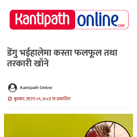
राष्ट्रिय
समाचार
मध्य
नेपाल
डेंगु भईहालेमा कस्ता फलफूल तथा
तरकारी खाँने
अर्थ/
पर्यटन
मनोरञ्जन
Kantipath Online
स्वास्थ्य
बुधबार, साउन ०९, २०८१ मा प्रकाशित
खेलकुद
अन्तर्वार्ता/
विचार