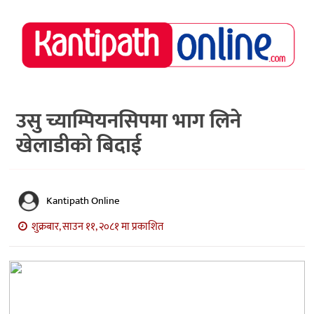
राष्ट्रिय
समाचार
मध्य
नेपाल
उसु च्याम्पियनसिपमा भाग लिने
खेलाडीको बिदाई
अर्थ/
पर्यटन
मनोरञ्जन
Kantipath Online
स्वास्थ्य
शुक्रबार, साउन ११, २०८१ मा प्रकाशित
खेलकुद
अन्तर्वार्ता/
विचार