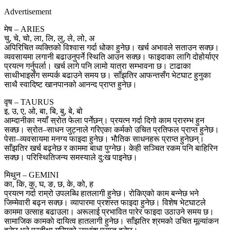
Advertisement
मेष – ARIES
चु, चे, चो, ला, लि, लु, ले, लो, अ
अपिरिचित व्यक्तिको विश्वास गर्दा धोका हुनेछ। खर्च अभावले सताउन सक्छ।
व्यवसायमा लगानी बढाउनुपर्ने स्थिति आउन सक्छ। फाइदाका लागि दोहोर्याएर
प्रयत्न गर्नुपर्ला। खर्च लागे पनि लामो यात्रा सम्भावना छ। टाढाका
साथीभाइसँग सम्पर्क बढाउने समय छ। साँझतिर आफन्तसँग भेटघाट हुनुका
साथै स्वादिष्ट खानपानको आनन्द प्राप्त हुनेछ।
वृष – TAURUS
इ, उ, ए, ओ, बा, बि, बु, बे, बो
आम्दानीका नयाँ स्रोत फेला पर्नेछन्। प्रयत्न गर्दा दिगो काम प्रारम्भ हुन
सक्छ। स्रोत–साधन जुट्नाले गरिएका कर्मको उचित प्रतिफल प्राप्त हुनेछ।
पेसा–व्यवसायमा मनग्य फाइदा हुनेछ। भाैतिक साधनहरू प्राप्त हुनेछन्।
साँझतिर खर्च बढ्नेछ र काममा बाधा पुग्नेछ। केही सञ्चित रकम पनि बाहिरिन
सक्छ। परिस्थितिजन्य समस्याले दु:ख पाइनेछ।
मिथुन – GEMINI
का, कि, कु, घ, ङ, छ, के, को, ह
प्रयत्न गर्दा राम्रो उपलब्धि हातलागी हुनेछ। रोकिएको काम बन्नेछ भने
जिम्मेवारी बढ्न सक्छ। व्यापारमा प्रशस्त फाइदा हुनेछ। विशेष भेटघाटले
काममा उत्साह बढाउला। अरूलाई प्रभावित पारेर फाइदा उठाउने समय छ।
सामाजिक कामकाे दायित्व हातलागी हुनेछ। साँझतिर श्रमको उचित मूल्यांकन