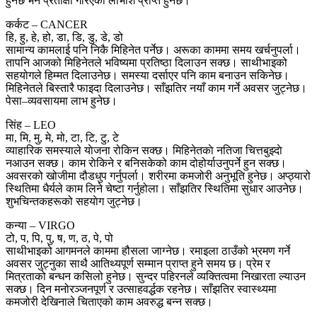
हुनेछ भने प्रतीक्षा गरिएको लाभांश प्राप्त हुनेछ।
कर्कट – CANCER
हि, हु, हे, हो, डा, डि, डु, डे, डो
सामान्य कामलाई पनि निकै मिहिनेत पर्नेछ। अरूका काममा समय खर्चनुपर्ला।
तापनि आजको मिहिनेतले भविष्यमा प्रतिष्ठा दिलाउन सक्छ। साथीभाइको
सहयोगले हिम्मत दिलाउनेछ। समस्या दर्साएर पनि काम बनाउन सकिनेछ।
मिहिनेतले बिस्तारै फाइदा दिलाउनेछ। साँझतिर नयाँ काम गर्ने अवसर जुट्नेछ।
पेसा–व्यवसायमा लाभ हुनेछ।
सिंह – LEO
मा, मि, मु, मे, मो, टा, टि, टु, टे
व्याहारिक समस्याले याेजना रोकिन सक्छ। मिहिनेतकाे नतिजा चित्तबुझ्दाे
नआउन सक्छ। काम राेकिने र बनिसकेको काम दोहोर्याउनुपर्ने हुन सक्छ।
अवसरको खोजीमा दौडधुप गर्नुपर्ला। शरीरमा कमजोरी अनुभूति हुनेछ। अप्ठ्यारो
स्थितिमा धैर्यले काम लिने चेष्टा गर्नुहोला। साँझतिर स्थितिमा सुधार आउनेछ।
शुभचिन्तकहरूको सहयाेग जुट्नेछ।
कन्या – VIRGO
टो, प, पि, पु, ष, ण, ठ, पे, पो
साथीभाइको आगमनले काममा हौसला जाग्नेछ। रमाइला ठाउँको भ्रमण गर्ने
अवसर जुट्नुका साथै आतिथ्यपूर्ण सम्मान प्राप्त हुने समय छ। प्रेम र
मित्रताको बन्धन कसिलो हुनेछ। सुन्दर पहिरनले व्यक्तित्वमा निखारता ल्याउन
सक्छ। दिन मनोरञ्जनपूर्ण र उत्साहवर्द्धक रहनेछ। साँझतिर स्वास्थ्यमा
कमजोरी देखिनाले चिताएको काम अवरुद्ध बन्न सक्छ।