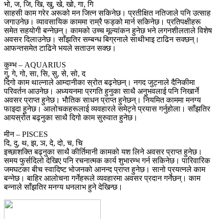
भो, ज, जि, खि, खु, खे, खो, गा, गि
साहसी काम गरेर अरूको मन जित्न सकिनेछ। प्रतीक्षित नतिजाले पनि उत्साह
जगाउनेछ। व्यावसायिक काममा राम्रै फड्को मार्न सकिनेछ। प्रतिपक्षीहरू
समेत सहयोगी बन्नेछन्। कामको उच्च मूल्यांकन हुनेछ भने लगनशीलताले विशेष
अवसर दिलाउनेछ। साँझतिर सम्बन्ध बिग्रनाले साथीभाइ टाढिन सक्छन्।
आफन्तसमेत टाढिने भयले सताउन सक्छ।
कुम्भ – AQUARIUS
गु, गे, गो, सा, सि, सु, से, सो, द
दिगो काम थाल्नाले आम्दानीका स्रोत बढ्नेछन्। नगद जुट्नाले दैनिकीमा
परिवर्तन आउनेछ। अध्ययनमा प्रगति हुनुका साथै अनुभवलाई पनि निखार्ने
अवसर प्राप्त हुनेछ। भाैतिक साधन प्राप्त हुनेछन्। नियमित काममा मनग्य
फाइदा हुनेछ। आलोचकहरूलाई व्यवहारले समेट्ने प्रयास गर्नुहोला। साँझतिर
आयस्रोत बढ्नुका साथै दिगो काम सुरुवात हुनेछ।
मीन – PISCES
दि, दु, थ, झ, ञ, दे, दो, च, चि
इच्छाशक्ति बढ्नुका साथै कीर्तिमानी कामको यश लिने अवसर प्राप्त हुनेछ।
समय फुर्सदिलो देखिए पनि रचनात्मक कार्य शुभारम्भ गर्न सकिनेछ। पारिवारिक
जमघटका बीच स्वादिष्ट भोजनको आनन्द प्राप्त हुनेछ। सानो प्रयत्नले काम
बन्नेछ। बाहिर आलोचना गर्नेहरूले व्यवहारमा अवसर प्रदान गर्नेछन्। काम
बन्नाले साँझतिर मनग्य धनलाभ हुने देखिन्छ।