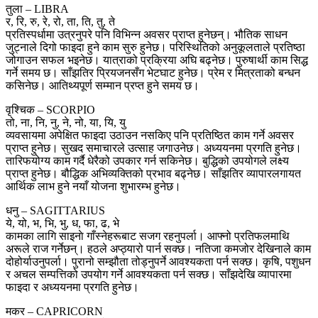
तुला – LIBRA
र, रि, रु, रे, रो, ता, ति, तु, ते
प्रतिस्पर्धामा उत्रनुपरे पनि विभिन्न अवसर प्राप्त हुनेछन्। भौतिक साधन
जुट्नाले दिगो फाइदा हुने काम सुरु हुनेछ। परिस्थितिको अनुकूलताले प्रतिष्ठा
जोगाउन सफल भइनेछ। यात्राको प्रक्रिया अघि बढ्नेछ। पुरुषार्थी काम सिद्ध
गर्ने समय छ। साँझतिर प्रियजनसँग भेटघाट हुनेछ। प्रेम र मित्रताको बन्धन
कसिनेछ। आतिथ्यपूर्ण सम्मान प्रप्त हुने समय छ।
वृश्चिक – SCORPIO
तो, ना, नि, नु, ने, नो, या, यि, यु
व्यवसायमा अपेक्षित फाइदा उठाउन नसकिए पनि प्रतिष्ठित काम गर्ने अवसर
प्राप्त हुनेछ। सुखद समाचारले उत्साह जगाउनेछ। अध्ययनमा प्रगति हुनेछ।
तारिफयोग्य काम गर्दै धेरैको उपकार गर्न सकिनेछ। बुद्धिको उपयोगले लक्ष्य
प्राप्त हुनेछ। बौद्धिक अभिव्यक्तिको प्रभाव बढ्नेछ। साँझतिर व्यापारलगायत
आर्थिक लाभ हुने नयाँ योजना शुभारम्भ हुनेछ।
धनु – SAGITTARIUS
ये, यो, भ, भि, भु, ध, फा, ढ, भे
कामका लागि साइनाे गाँस्नेहरूबाट सजग रहनुपर्ला। आफ्नो प्रतिफलमाथि
अरूले राज गर्नेछन्। हठले अप्ठ्यारो पार्न सक्छ। नतिजा कमजोर देखिनाले काम
दोहोर्याउनुपर्ला। पुरानो सम्झौता तोड्नुपर्ने आवश्यकता पर्न सक्छ। कृषि, पशुधन
र अचल सम्पत्तिको उपयोग गर्ने आवश्यकता पर्न सक्छ। साँझदेखि व्यापारमा
फाइदा र अध्ययनमा प्रगति हुनेछ।
मकर – CAPRICORN