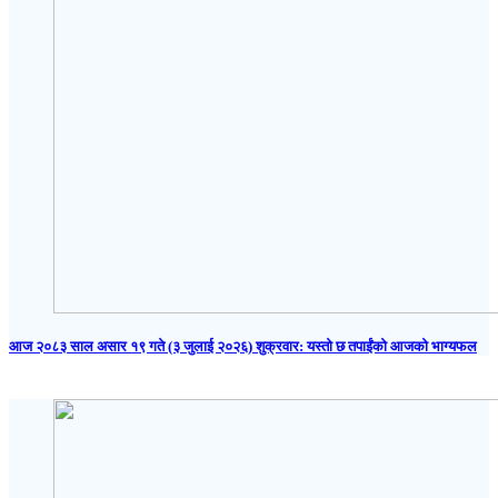
आज २०८३ साल असार १९ गते (३ जुलाई २०२६) शुक्रवार: यस्तो छ तपाईंको आजको भाग्यफल