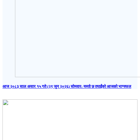
आज २०८३ साल असार १५ गते (२९ जुन २०२६) साेमवार: यस्तो छ तपाईंको आजको भाग्यफल