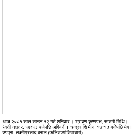
आज २०८१ साल साउन १२ गते शनिवार । श्रावण कृष्णपक्ष, सप्तमी तिथि।
रेवती नक्षत्र, १७ः१३ बजेपछि अश्विनी। चन्द्रराशि मीन, १७ः१३ बजेपछि मेष।
उपप्रा. लक्ष्मीप्रसाद बराल (फलितज्योतिषाचार्य)