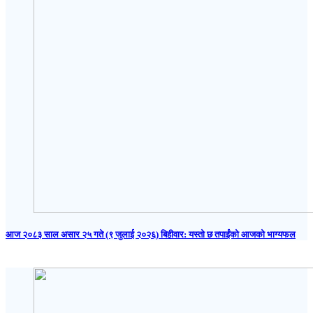
आज २०८३ साल असार २५ गते (९ जुलाई २०२६) बिहीवार: यस्तो छ तपाईंको आजको भाग्यफल