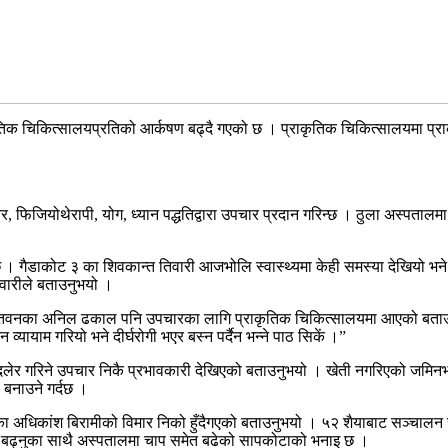
क चिकित्सालयप्रतिको आर्कषण बढ्दै गएको छ । प्राकृतिक चिकित्सालयमा प्राकृ
ङ्चर, फिजियोथेरापी, योग, ध्यान पद्धतिद्वारा उपचार प्रदान गरिन्छ । ठुला अस्
न्छ । गैडाकोट ३ का शिवकान्त तिवारी आजभोलि स्वास्थ्यमा केही समस्या देखियो भ
वारीले बताउनुभयो ।
तवनका अनिल ढकाल पनि उपचारका लागि प्राकृतिक चिकित्सालयमा आएको बताउनुभयो 
ायाम गरियो भने दीर्घरोगी भएर बस्न पर्दैन भन्ने पाठ सिकें ।”
 दलेर गरिने उपचार निकै प्रभावकारी देखिएको बताउनुभयो । खेती नगरिएको जमिनभ
 बनाउने गर्दछ ।
धिकांश बिरामीको विमार निको हुँदैगएको बताउनुभयो । ५२ शैयाबाट सञ्चालन सु
स बढ्नुका साथै अस्पतालमा चाप समेत बढेको सापकोटाको भनाइ छ ।