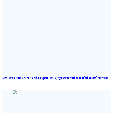
आज २०८३ साल असार १९ गते (३ जुलाई २०२६) शुक्रवार: यस्तो छ तपाईंको आजको भाग्यफल