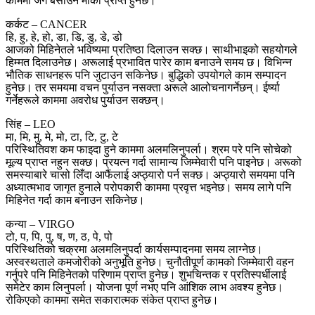
काममा जग बसाउने मौका प्राप्त हुनेछ।
कर्कट – CANCER
हि, हु, हे, हो, डा, डि, डु, डे, डो
आजको मिहिनेतले भविष्यमा प्रतिष्ठा दिलाउन सक्छ। साथीभाइको सहयोगले
हिम्मत दिलाउनेछ। अरूलाई प्रभावित पारेर काम बनाउने समय छ। विभिन्न
भौतिक साधनहरू पनि जुटाउन सकिनेछ। बुद्धिको उपयोगले काम सम्पादन
हुनेछ। तर समयमा वचन पुर्याउन नसक्ता अरूले आलोचनागर्नेछन्। ईर्ष्या
गर्नेहरूले काममा अवरोध पुर्याउन सक्छन्।
सिंह – LEO
मा, मि, मु, मे, मो, टा, टि, टु, टे
परिस्थितिवश कम फाइदा हुने काममा अलमलिनुपर्ला। श्रम परे पनि सोचेको
मूल्य प्राप्त नहुन सक्छ। प्रयत्न गर्दा सामान्य जिम्मेवारी पनि पाइनेछ। अरूको
समस्याबारे चासो लिँदा आफैंलाई अप्ठ्यारो पर्न सक्छ। अप्ठ्यारो समयमा पनि
अध्यात्मभाव जागृत हुनाले परोपकारी काममा प्रवृत्त भइनेछ। समय लागे पनि
मिहिनेत गर्दा काम बनाउन सकिनेछ।
कन्या – VIRGO
टो, प, पि, पु, ष, ण, ठ, पे, पो
परिस्थितिको चक्रमा अलमलिनुपर्दा कार्यसम्पादनमा समय लाग्नेछ।
अस्वस्थताले कमजोरीको अनुभूति हुनेछ। चुनौतीपूर्ण कामको जिम्मेवारी वहन
गर्नुपरे पनि मिहिनेतको परिणाम प्राप्त हुनेछ। शुभचिन्तक र प्रतिस्पर्धीलाई
समेटेर काम लिनुपर्ला। योजना पूर्ण नभए पनि आंशिक लाभ अवश्य हुनेछ।
रोकिएको काममा समेत सकारात्मक संकेत प्राप्त हुनेछ।