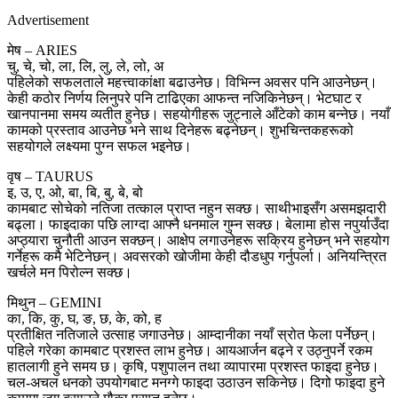
Advertisement
मेष – ARIES
चु, चे, चो, ला, लि, लु, ले, लो, अ
पहिलेको सफलताले महत्त्वाकांक्षा बढाउनेछ। विभिन्न अवसर पनि आउनेछन्।
केही कठोर निर्णय लिनुपरे पनि टाढिएका आफन्त नजिकिनेछन्। भेटघाट र
खानपानमा समय व्यतीत हुनेछ। सहयोगीहरू जुट्नाले आँटेको काम बन्नेछ। नयाँ
कामको प्रस्ताव आउनेछ भने साथ दिनेहरू बढ्नेछन्। शुभचिन्तकहरूको
सहयोगले लक्ष्यमा पुग्न सफल भइनेछ।
वृष – TAURUS
इ, उ, ए, ओ, बा, बि, बु, बे, बो
कामबाट सोचेको नतिजा तत्काल प्राप्त नहुन सक्छ। साथीभाइसँग असमझदारी
बढ्ला। फाइदाका पछि लाग्दा आफ्नै धनमाल गुम्न सक्छ। बेलामा होस नपुर्याउँदा
अप्ठ्यारा चुनौती आउन सक्छन्। आक्षेप लगाउनेहरू सक्रिय हुनेछन् भने सहयोग
गर्नेहरू कमै भेटिनेछन्। अवसरको खोजीमा केही दौडधुप गर्नुपर्ला। अनियन्त्रित
खर्चले मन पिरोल्न सक्छ।
मिथुन – GEMINI
का, कि, कु, घ, ङ, छ, के, को, ह
प्रतीक्षित नतिजाले उत्साह जगाउनेछ। आम्दानीका नयाँ स्रोत फेला पर्नेछन्।
पहिले गरेका कामबाट प्रशस्त लाभ हुनेछ। आयआर्जन बढ्ने र उठ्नुपर्ने रकम
हातलागी हुने समय छ। कृषि, पशुपालन तथा व्यापारमा प्रशस्त फाइदा हुनेछ।
चल-अचल धनको उपयोगबाट मनग्गे फाइदा उठाउन सकिनेछ। दिगो फाइदा हुने