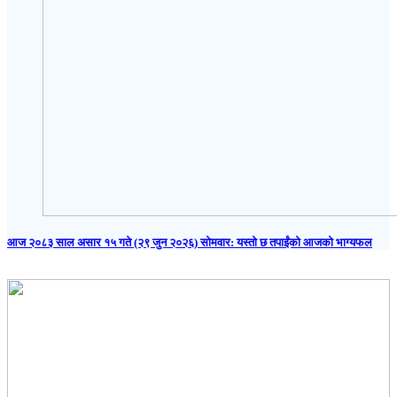
आज २०८३ साल असार १५ गते (२९ जुन २०२६) साेमवार: यस्तो छ तपाईंको आजको भाग्यफल