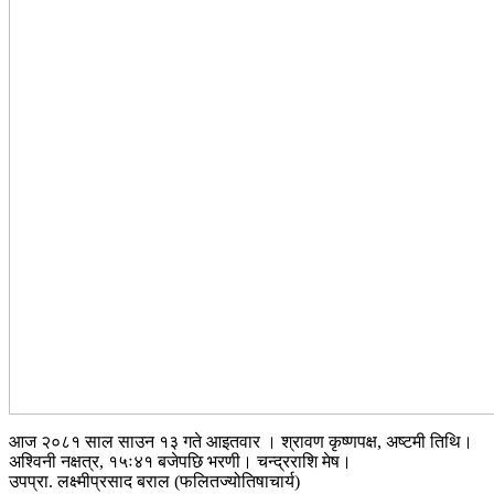
आज २०८१ साल साउन १३ गते आइतवार । श्रावण कृष्णपक्ष, अष्टमी तिथि।
अश्विनी नक्षत्र, १५ः४१ बजेपछि भरणी। चन्द्रराशि मेष।
उपप्रा. लक्ष्मीप्रसाद बराल (फलितज्योतिषाचार्य)