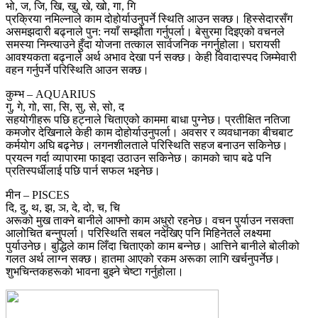
भो, ज, जि, खि, खु, खे, खो, गा, गि
प्रक्रिया नमिल्नाले काम दोहोर्याउनुपर्ने स्थिति आउन सक्छ। हिस्सेदारसँग
असमझदारी बढ्नाले पुन: नयाँ सम्झौता गर्नुपर्ला। बेसुरमा दिइएको वचनले
समस्या निम्त्याउने हुँदा योजना तत्काल सार्वजनिक नगर्नुहोला। घरायसी
आवश्यकता बढ्नाले अर्थ अभाव देखा पर्न सक्छ। केही विवादास्पद जिम्मेवारी
वहन गर्नुपर्ने परिस्थिति आउन सक्छ।
कुम्भ – AQUARIUS
गु, गे, गो, सा, सि, सु, से, सो, द
सहयोगीहरू पछि हट्नाले चिताएको काममा बाधा पुग्नेछ। प्रतीक्षित नतिजा
कमजोर देखिनाले केही काम दोहोर्याउनुपर्ला। अवसर र व्यवधानका बीचबाट
कर्मयोग अघि बढ्नेछ। लगनशीलताले परिस्थिति सहज बनाउन सकिनेछ।
प्रयत्न गर्दा व्यापारमा फाइदा उठाउन सकिनेछ। कामको चाप बढे पनि
प्रतिस्पर्धीलाई पछि पार्न सफल भइनेछ।
मीन – PISCES
दि, दु, थ, झ, ञ, दे, दो, च, चि
अरूको मुख ताक्ने बानीले आफ्नो काम अधुरो रहनेछ। वचन पुर्याउन नसक्ता
आलोचित बन्नुपर्ला। परिस्थिति सबल नदेखिए पनि मिहिनेतले लक्ष्यमा
पुर्याउनेछ। बुद्धिले काम लिँदा चिताएको काम बन्नेछ। आत्तिने बानीले बोलीको
गलत अर्थ लाग्न सक्छ। हातमा आएको रकम अरूका लागि खर्चनुपर्नेछ।
शुभचिन्तकहरूको भावना बुझ्ने चेष्टा गर्नुहोला।