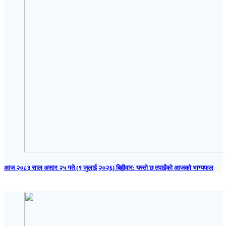
आज २०८३ साल असार २५ गते (९ जुलाई २०२६) बिहीवार: यस्तो छ तपाईंको आजको भाग्यफल