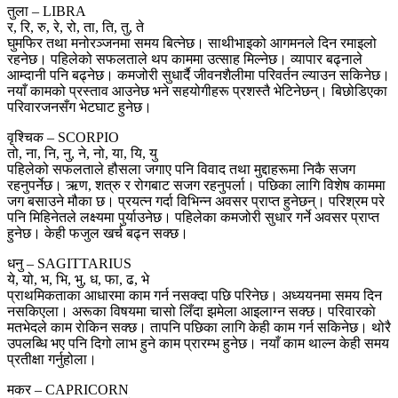
तुला – LIBRA
र, रि, रु, रे, रो, ता, ति, तु, ते
घुमफिर तथा मनोरञ्जनमा समय बित्नेछ। साथीभाइको आगमनले दिन रमाइलो
रहनेछ। पहिलेको सफलताले थप काममा उत्साह मिल्नेछ। व्यापार बढ्नाले
आम्दानी पनि बढ्नेछ। कमजोरी सुधार्दै जीवनशैलीमा परिवर्तन ल्याउन सकिनेछ।
नयाँ कामको प्रस्ताव आउनेछ भने सहयोगीहरू प्रशस्तै भेटिनेछन्। बिछोडिएका
परिवारजनसँग भेटघाट हुनेछ।
वृश्चिक – SCORPIO
तो, ना, नि, नु, ने, नो, या, यि, यु
पहिलेको सफलताले हौसला जगाए पनि विवाद तथा मुद्दाहरूमा निकै सजग
रहनुपर्नेछ। ऋण, शत्रु र रोगबाट सजग रहनुपर्ला। पछिका लागि विशेष काममा
जग बसाउने मौका छ। प्रयत्न गर्दा विभिन्न अवसर प्राप्त हुनेछन्। परिश्रम परे
पनि मिहिनेतले लक्ष्यमा पुर्याउनेछ। पहिलेका कमजोरी सुधार गर्ने अवसर प्राप्त
हुनेछ। केही फजुल खर्च बढ्न सक्छ।
धनु – SAGITTARIUS
ये, यो, भ, भि, भु, ध, फा, ढ, भे
प्राथमिकताका आधारमा काम गर्न नसक्दा पछि परिनेछ। अध्ययनमा समय दिन
नसकिएला। अरूका विषयमा चासो लिँदा झमेला आइलाग्न सक्छ। परिवारकाे
मतभेदले काम राेकिन सक्छ। तापनि पछिका लागि केही काम गर्न सकिनेछ। थोरै
उपलब्धि भए पनि दिगो लाभ हुने काम प्रारम्भ हुनेछ। नयाँ काम थाल्न केही समय
प्रतीक्षा गर्नुहोला।
मकर – CAPRICORN