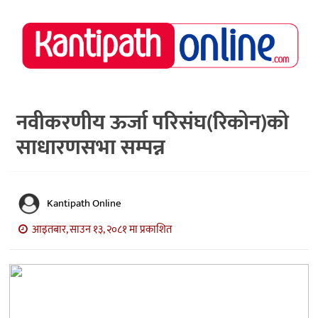
राष्ट्रिय
समाचार
मध्य
नेपाल
नवीकरणीय ऊर्जा परिसंघ(रिकोन)को
साधारणसभा सम्पन्न
अर्थ/
पर्यटन
मनोरञ्जन
Kantipath Online
स्वास्थ्य
आइतबार, साउन १३, २०८१ मा प्रकाशित
खेलकुद
अन्तर्वार्ता/
विचार