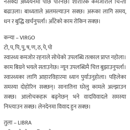
नसक्दा अध्ययनमा पछि परिनेछ। शारीरिक कमजोरीले चिन्ता
बढाउला। बाध्यताले अलमल्याउन सक्छ। अरूका लागि समय,
धन र बुद्धि खर्चनुपर्ला। आँटेकाे काम राेकिन सक्छ।
कन्या – VIRGO
टो, प, पि, पु, ष, ण, ठ, पे, पो
स्वास्थ्य कमजोर रहनाले सोचेको उपलब्धि तत्काल प्राप्त नहोला।
काम बिग्रने भयले सताउनेछ। न्यून उपलब्धिमै चित्त बुझाउनुपर्ला।
स्वास्थ्यका लागि आहारविहारमा ध्यान पुर्याउनुहोला। पहिलेका
समस्या दोहोरिन सक्छन्। सानातिना घरेलु कामले अल्झाउन
सक्छ। आलोचकहरू बढ्नेछन् भने वादविवादले समस्या
निम्त्याउन सक्छ। लेनदेनमा विवाद हुन सक्छ।
तुला – LIBRA