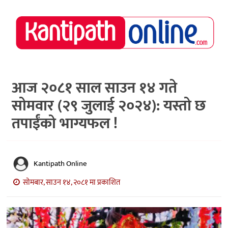
राष्ट्रिय
समाचार
मध्य
नेपाल
आज २०८१ साल साउन १४ गते
सोमवार (२९ जुलाई २०२४): यस्तो छ
अर्थ/
पर्यटन
तपाईंको भाग्यफल !
मनोरञ्जन
स्वास्थ्य
Kantipath Online
खेलकुद
सोमबार, साउन १४, २०८१ मा प्रकाशित
अन्तर्वार्ता/
विचार