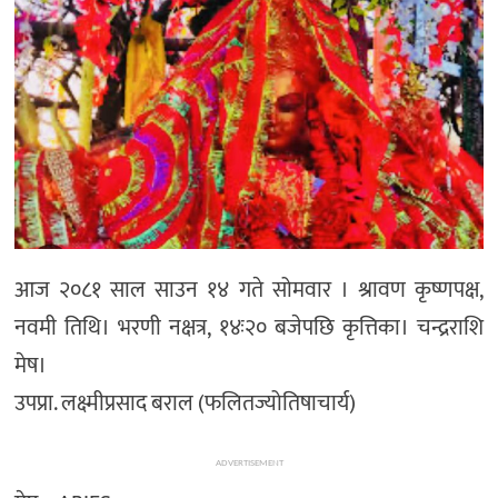
अन्तर्राष्ट्रिय/
प्रवास
भिडियो
राशिफल
English
आज २०८१ साल साउन १४ गते सोमवार । श्रावण कृष्णपक्ष,
नवमी तिथि। भरणी नक्षत्र, १४ः२० बजेपछि कृत्तिका। चन्द्रराशि
मेष।
उपप्रा. लक्ष्मीप्रसाद बराल (फलितज्योतिषाचार्य)
ADVERTISEMENT