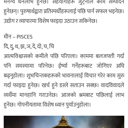
मनग्य धनलाभ हुनेछ। सहयोगीहरू जुट्नाले काम सम्पादन
हुनेछन्। पुरुषार्थद्वारा प्रतिस्पर्धीहरूलाई पछि पार्न सफल भइनेछ।
उद्योग र व्यापारमा विशेष फाइदा उठाउन सकिनेछ।
मीन – PISCES
दि, दु, थ, झ, ञ, दे, दो, च, चि
आत्मविश्वासको कमीले पछि परिएला। काममा बलजफ्ती गर्दा
पनि समस्यामा परिनेछ। ईर्ष्या गर्नेहरूबाट जोगिएर अघि
बढ्नुहोला। शुभचिन्तकहरूको भावनालाई विचार गरेर काम सुरु
गर्दा फाइदा हुनेछ। खर्च हुने डरले सताउन सक्छ। वादविवादले
व्यर्थैमा मानहानि गराउनेछ। आजको श्रमबाट पछिलाई लाभ
हुनेछ। गोपनीयतामा विशेष ध्यान पुर्याउनुहोला।