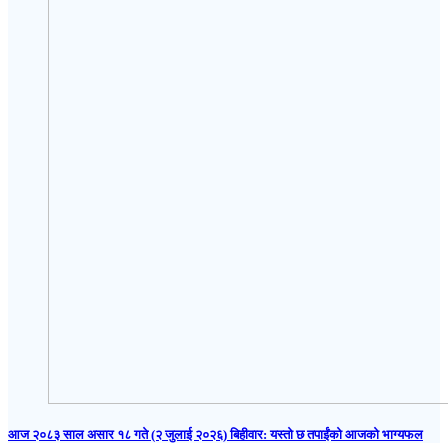
आज २०८३ साल असार १८ गते (२ जुलाई २०२६) बिहीवार: यस्तो छ तपाईंको आजको भाग्यफल