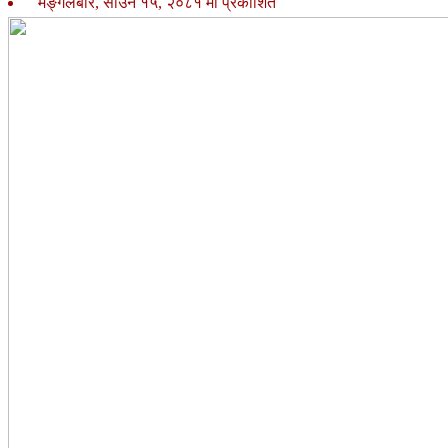
मङ्गलबार, साउन १५, २०८१ मा प्रकाशित