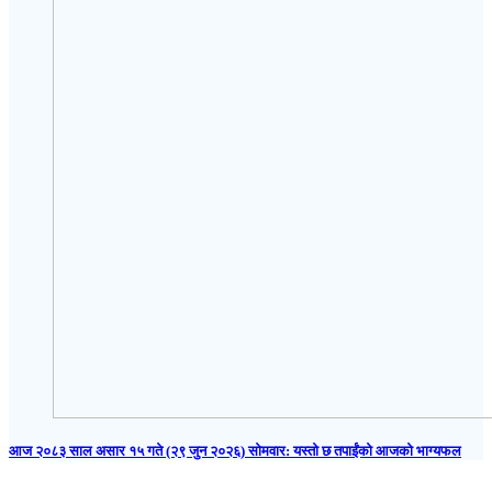
आज २०८३ साल असार १५ गते (२९ जुन २०२६) साेमवार: यस्तो छ तपाईंको आजको भाग्यफल