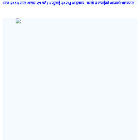
आज २०८३ साल असार २१ गते (५ जुलाई २०२६) आइतवार: यस्तो छ तपाईंको आजको भाग्यफल