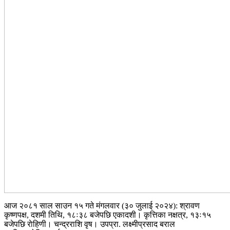
आज २०८१ साल साउन १५ गते मंगलवार (३० जुलाई २०२४): श्रावण
कृष्णपक्ष, दशमी तिथि, १८ः३८ बजेपछि एकादशी। कृत्तिका नक्षत्र, १३ः१५
बजेपछि राेहिणी। चन्द्रराशि वृष। उपप्रा. लक्ष्मीप्रसाद बराल