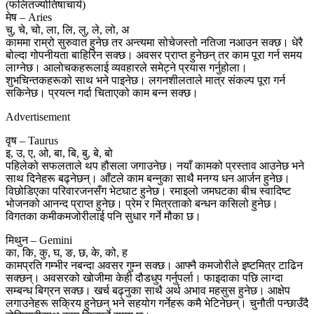
(फलितज्योतिषाचार्य)
मेष – Aries
चु, चे, चो, ला, लि, लु, ले, लो, अ
काममा राम्रो सुरुवात हुनेछ तर अन्त्यमा सोचेजस्तो नतिजा नआउन सक्छ। धेरै
बोल्दा गोपनीयता बाहिरिन सक्छ। अवसर प्राप्त हुनेछन् तर काम पूरा गर्न समय
लाग्नेछ। आलोचकहरूलाई व्यवहारले समेट्ने प्रयास गर्नुहोला।
शुभचिन्तकहरूको साथ भने पाइनेछ। लगनशीलताले मात्र संकल्प पूरा गर्न
सकिनेछ। प्रयत्न गर्दा चिताएको काम बन्न सक्छ।
Advertisement
वृष – Taurus
इ, उ, ए, ओ, बा, बि, बु, बे, बो
पहिलेको सफलताले थप हौसला जगाउनेछ। नयाँ कामको प्रस्ताव आउनेछ भने
साथ दिनेहरू बढ्नेछन्। आँटले काम बन्नुका साथै मनग्य धन आर्जन हुनेछ।
विछोडिएका परिवारजनसँग भेटघाट हुनेछ। रमाइलो जमघटका बीच स्वादिष्ट
भोजनको आनन्द प्राप्त हुनेछ। प्रेम र मित्रताको बन्धन कसिलो हुनेछ।
विगतका कमीकमजोरीलाई पनि सुधार गर्ने मौका छ।
मिथुन – Gemini
का, कि, कु, घ, ङ, छ, के, को, ह
कामप्रति गम्भीर नबन्दा अवसर गुम्न सक्छ। आफ्नै कमजोरीले इष्टमित्र टाढिन
सक्छन्। अवसरको खोजीमा केही दौडधुप गर्नुपर्ला। फाइदाका पछि लाग्दा
सम्बन्ध बिग्रन सक्छ। खर्च बढ्नुका साथै अर्थ अभाव महसुस हुनेछ। आक्षेप
लगाउनेहरू सक्रिय हुनेछन् भने सहयोग गर्नेहरू कमै भेटिनेछन्। चुनौती पन्छाउँदै