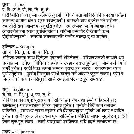
तुला – Libra
र, रि, रु, रे, रो, ता, ति, तु, ते
परिस्थितिको चक्रमा अलमलिनुपर्ला। गोपनीयता बाहिरिनाले समस्या पर्नेछ।
सामान्य काममा धन र श्रम खर्चनुपर्ला। कामको चाप बढ्नेछ भने शरीरमा
कमजोरी तथा आलस्य अनुभूति हुनेछ। स्वास्थ्यका लागि व्यायाम तथा
आहारविहारमा ध्यान पुर्याउनुहोला। नतिजा कमजोर देखिनाले काम
दोहोर्याउनुपर्ला। समयमा समस्याप्रति गम्भीर नबन्दा दु:ख पाइनेछ।
वृश्चिक – Scorpio
तो, ना, नि, नु, ने, नो, या, यि, यु
आँटेका काममा साथ दिनेहरू प्रशस्तै भेटिनेछन्। परिवारजनको साथले थप
उत्साह जगाउनेछ। विभिन्न सहयोग र उपहार प्राप्त हुनेछन्। आयआर्जन पनि
राम्रै हुनेछ। अतिथिका रूपमा सम्मान प्राप्त हुन सक्छ। स्वास्थ्यमा ध्यान
पुर्याउनुहोला। फुर्सद मिल्नुका साथै यात्रा गर्ने अवसर जुट्न सक्छ। प्रेम र
मित्रताको बन्धन कसिनुका साथै रमाइलो भेटघाट हुने समय छ।
धनु – Sagittarius
ये, यो, भ, भि, भु, ध, फा, ढ, भे
रोकिएका काम पुन: प्रारम्भ गर्न सकिनेछ। द्वेष तथा ईर्ष्या गर्नेहरूले हार
खानेछन्। प्रतिस्पर्धामा विजय प्राप्त हुनेछ। चुनौती चिर्दै काम बनाउन
सकिनेछ। स्वास्थ्य सबल रहनेछ भने पराक्रमद्वारा गुमेकाे अधिकार स्थापित
हुनेछ। सानै प्रयत्नले लक्ष्यमा पुग्न सकिनेछ। भौतिक साधन जुट्नेछन् र दिगो
काम सुरु हुन सक्छ। लामो यात्राको प्रक्रिया अघि बढ्ने सम्भावना छ।
मकर – Capricorn