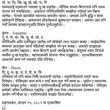
भो, ज, जि, खि, खु, खे, खो, गा, गि
समयलाई पछ्याउन नसक्दा दुःख पाइनेछ। भौतिक साधन बिग्रनाले पनि लक्ष्य
प्राप्त गर्न नसकिएला। अप्ठ्यारा परिस्थितिसँग सम्झौता गर्नुपर्दा मन खिन्न
रहनेछ। पेटको खराबीले स्वास्थ्य कमजोर रहला। अरूका लागि बुद्धि र श्रम
खर्चनुपर्ने देखिन्छ। आश्वासन बाँड्नेहरूले झुक्याउन सक्छन्। अवसर आए पनि
नयाँ काममा हातहाल्नुअघि विचार पुर्याउनुहोला।
कुम्भ – Aquarius
गु, गे, गो, सा, सि, सु, से, सो, द
परिस्थिति अलि प्रतिकूल रहनेछ भने सोचेको लाभ नउठ्न सक्छ। साझेदारीमा
समस्या आउनुका साथै पहिलेको सम्झौता भंग हुन सक्छ। अरूको फाइदाका
लागि उपयोग भइएला। काम बिग्रने डरले सताइरहनेछ। बेसुरमा वचन दिनाले
व्यर्थैमा दुःख पाइनेछ। महत्त्वाकांक्षी योजना गोप्य राख्नुहोला। प्राथमिकताका
आधारमा काम गर्न नसक्दा पछि परिनेछ।
मीन – Pisces
दि, दु, थ, झ, ञ, दे, दो, च, चि
परिश्रम परे पनि समय निकै फलदायी रहनेछ। सहयोगीहरूले राम्रो साथ
दिनेछन्। रोकिएका काम बन्ने र नयाँ काम सुरु गर्ने समय छ। उद्योग र व्यापारमा
विशेष फाइदा हुनेछ। शत्रु र प्रतिस्पर्धीलाई सजिलै हराउन सकिनेछ। गरिएका
कर्मको उचित प्रतिफल पाइनेछ। कृषि तथा पेसा–व्यवसायमा प्रशस्त धन
आर्जन गर्ने मौका छ। प्रतिस्पर्धाले फाइदा दिलाउनेछ।
मङ्गलबार, साउन १५, २०८१ मा प्रकाशित