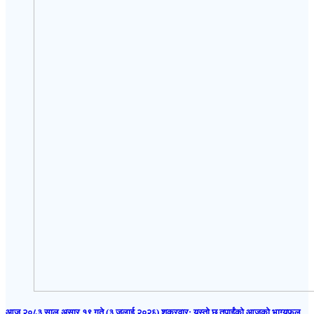
आज २०८३ साल असार १९ गते (३ जुलाई २०२६) शुक्रवार: यस्तो छ तपाईंको आजको भाग्यफल