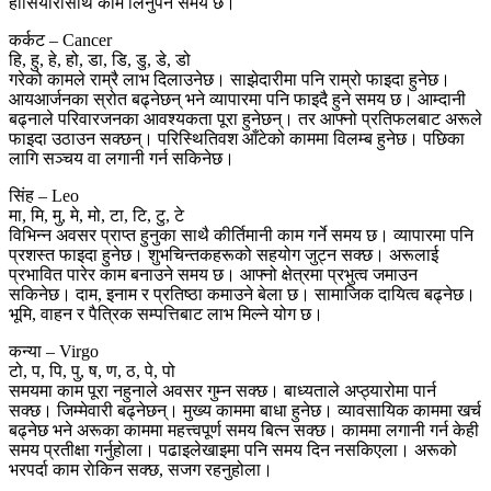
होसियारीसाथ काम लिनुपर्ने समय छ।
कर्कट – Cancer
हि, हु, हे, हो, डा, डि, डु, डे, डो
गरेको कामले राम्रै लाभ दिलाउनेछ। साझेदारीमा पनि राम्रो फाइदा हुनेछ।
आयआर्जनका स्रोत बढ्नेछन् भने व्यापारमा पनि फाइदै हुने समय छ। आम्दानी
बढ्नाले परिवारजनका आवश्यकता पूरा हुनेछन्। तर आफ्नो प्रतिफलबाट अरूले
फाइदा उठाउन सक्छन्। परिस्थितिवश आँटेको काममा विलम्ब हुनेछ। पछिका
लागि सञ्चय वा लगानी गर्न सकिनेछ।
सिंह – Leo
मा, मि, मु, मे, मो, टा, टि, टु, टे
विभिन्न अवसर प्राप्त हुनुका साथै कीर्तिमानी काम गर्ने समय छ। व्यापारमा पनि
प्रशस्त फाइदा हुनेछ। शुभचिन्तकहरूको सहयोग जुट्न सक्छ। अरूलाई
प्रभावित पारेर काम बनाउने समय छ। आफ्नो क्षेत्रमा प्रभुत्व जमाउन
सकिनेछ। दाम, इनाम र प्रतिष्ठा कमाउने बेला छ। सामाजिक दायित्व बढ्नेछ।
भूमि, वाहन र पैत्रिक सम्पत्तिबाट लाभ मिल्ने योग छ।
कन्या – Virgo
टो, प, पि, पु, ष, ण, ठ, पे, पो
समयमा काम पूरा नहुनाले अवसर गुम्न सक्छ। बाध्यताले अप्ठ्यारोमा पार्न
सक्छ। जिम्मेवारी बढ्नेछन्। मुख्य काममा बाधा हुनेछ। व्यावसायिक काममा खर्च
बढ्नेछ भने अरूका काममा महत्त्वपूर्ण समय बित्न सक्छ। काममा लगानी गर्न केही
समय प्रतीक्षा गर्नुहाेला। पढाइलेखाइमा पनि समय दिन नसकिएला। अरूको
भरपर्दा काम राेकिन सक्छ, सजग रहनुहोला।