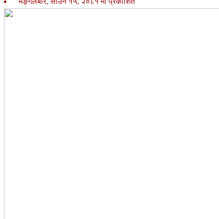
मङ्गलबार, साउन १५, २०८१ मा प्रकाशित