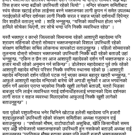
तिस हजार भन्दा बढीको उपस्थिती रहेको थियो” । मन्दिर संरक्षण समितीबाट
स्वंय सेवक खटाई हरेक लाईनमा बस्ने भक्तजनका लागी कुपन नं समेत उपलब्ध
गराईएकोले मन्दिर दर्शनका लागी निक्कै सरल र सहज भएको दर्शनार्थी दिपेन्द्र
विर शाहीले वताउनु भयो । शाहि भन्नुहुन्छ, “यत्तिको व्यवस्थित होला भन्ने
हामिले सोचेका थिएनौ, तर सोचे भन्दा पनि निक्कै व्यवस्थित रहेछ” ।
यस्तै भक्तपुर र काभ्रे जिल्लाको सिमानामा रहेको आशापुरी महादेवमा पनि
श्रावण महिनाको दोस्रो सोमवार भक्तजनहरुको विशाल उपस्थिती रहेको
संरक्षण समितीका सचिव लोकनाथ सापकोटा वताउनुहुन्छ । पहिलो सोमवारको
तुलनामा दोस्रो सोमवार भक्तजनको उपस्थिती निक्कै बढी रहेको बताउदै उहां
भन्नुहुन्छ, “एकिन त छैन तर आज आशापुरी महादेवको दर्शन गर्ने भक्तजनहरु २२
हजार माथी रहेको अनुमान गर्न सकिन्छ”। डोलेश्वर महादेवबाट पुर्व तर्फ रहेको
आशापुरी महादेव मन्दिर परिसर निक्कै रमणिय स्थानमा रहेको छ ।आशापुरी
महादेव मन्दिरको दर्शन पहिलो पटक गर्नु भएका कमल बहादुर खत्री भन्नुहुन्छ, ”
आफुले आशापुरी महादेव मन्दिरको बारेमा धेरै अगाडी सुनेको र आज भगवानको
दर्शन गर्ने अवसर प्राप्त भएकोमा निक्कै खुशी लागेको बताउदै, यत्रो भिडका
बाबजुद पनि लाईन व्यवस्थित गराई दर्शनार्थीहरुलाई भगवानको दिव्य दर्शनका
लागी सरल र सहज व्यवस्था मिलाएकोमा आफुलाई निक्कै खुशी लागेको
बताउनुहुन्छ” ।
यता पुर्वको पशुपतीनाथ भनेर चिनिने खोटाङ हलेसी महादेवमा पनि हजारौ
श्रद्दालुहरुको उपस्थिती रहेको संरक्षण समितीका अध्यक्ष गजुरमान राई
बताउनुहुन्छ । “वर्षातको मौषम, वाटोघाटोको असुबिधा, खेति किसानीको समय
भएर अझै सोचेजस्तो भक्तजनहरुको उपस्थिती हुन नसकेको बताउदै अध्यक्ष राई
बताउनुहुन्छ,”प्रतिकुल मौषम हुदाका बखत पनि यसरी हजारौ भक्तजनहरुको