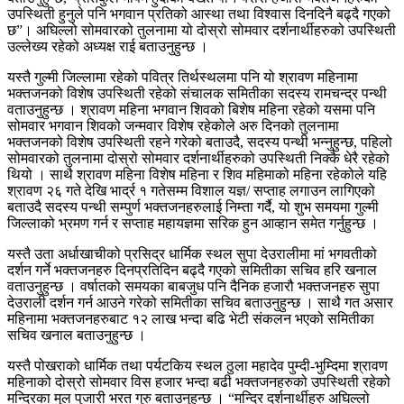
उपस्थिती हुनुले पनि भगवान प्रतिको आस्था तथा विश्वास दिनदिनै बढ्दै गएको
छ”। अघिल्लो सोमवारको तुलनामा यो दोस्रो सोमवार दर्शनार्थीहरुको उपस्थिती
उल्लेख्य रहेको अध्यक्ष राई बताउनुहुन्छ ।
यस्तै गुल्मी जिल्लामा रहेको पवित्र तिर्थस्थलमा पनि यो श्रावण महिनामा
भक्तजनको विशेष उपस्थिती रहेको संचालक समितीका सदस्य रामचन्द्र पन्थी
वताउनुहुन्छ । श्रावण महिना भगवान शिवको बिशेष महिना रहेको यसमा पनि
सोमवार भगवान शिवको जन्मवार विशेष रहेकोले अरु दिनको तुलनामा
भक्तजनको विशेष उपस्थिती रहने गरेको बताउदै, सदस्य पन्थी भन्नुहुन्छ, पहिलो
सोमवारको तुलनामा दोस्रो सोमवार दर्शनार्थीहरुको उपस्थिती निक्कै धेरै रहेको
थियो । साथै श्रावण महिना विशेष महिना र शिव महिमाको महिना रहेकोले यहि
श्रावण २६ गते देखि भार्द्र १ गतेसम्म विशाल यज्ञ/ सप्ताह लगाउन लागिएको
बताउदै सदस्य पन्थी सम्पुर्ण भक्तजनहरुलाई निम्ता गर्दै, यो शुभ समयमा गुल्मी
जिल्लाको भ्रमण गर्न र सप्ताह महायज्ञमा सरिक हुन आव्हान समेत गर्नुहुन्छ ।
यस्तै उता अर्धाखाचीको प्रसिद्र धार्मिक स्थल सुपा देउरालीमा मां भगवतीको
दर्शन गर्ने भक्तजनहरु दिनप्रतिदिन बढ्दै गएको समितीका सचिव हरि खनाल
वताउनुहुन्छ । वर्षातको समयका बाबजुध पनि दैनिक हजारौ भक्तजनहरु सुपा
देउराली दर्शन गर्न आउने गरेको समितीका सचिव बताउनुहुन्छ । साथै गत असार
महिनामा भक्तजनहरुबाट १२ लाख भन्दा बढि भेटी संकलन भएको समितीका
सचिव खनाल बताउनुहुन्छ ।
यस्तै पोखराको धार्मिक तथा पर्यटकिय स्थल ठुला महादेव पुम्दी-भुम्दिमा श्रावण
महिनाको दोस्रो सोमवार विस हजार भन्दा बढी भक्तजनहरुको उपस्थिती रहेको
मन्दिरका मुल पुजारी भरत गुरु बताउनुहुन्छ । “मन्दिर दर्शनार्थीहरु अघिल्लो