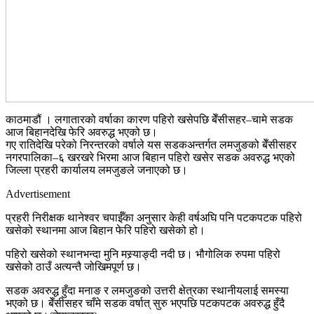
काठमाडौं । लगातारको वर्षाका कारण पहिरो खसेपछि बेँसीसहर–चामे सडक
आज बिहानदेखि फेरि अवरुद्ध भएको छ।
गए रातिदेखि परेको निरन्तरको वर्षाले यस सडकअन्तर्गत लमजुङको बेँसीसहर
नगरपालिका–६ खरखरे भिरमा आज बिहान पहिरो खसेर सडक अवरुद्ध भएको
जिल्ला प्रहरी कार्यालय लमजुङले जनाएको छ।
Advertisement
प्रहरी निरीक्षक थानेश्वर चपाईँका अनुसार केही वर्षअघि पनि पटकपटक पहिरो
खसेको स्थानमा आज बिहान फेरि पहिरो खसेको हो।
पहिरो खसेको स्थानभन्दा मुनि मस्र्याङ्दी नदी छ। भौगोलिक रुपमा पहिरो
खसेको ठाउँ अत्यन्तै जोखिमपूर्ण छ।
सडक अवरुद्ध हुँदा मनाङ र लमजुङको उत्तरी क्षेत्रका स्थानीयलाई समस्या
भएको छ। बेँसीसहर चाँमे सडक वर्षात् सुरु भएपछि पटकपटक अवरुद्ध हुँदै