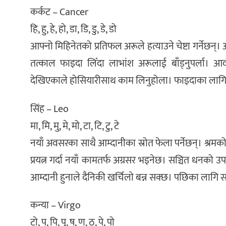
कर्कट – Cancer
हि, हु, हे, हो, डा, डि, डु, डे, डो
आफ्नो मिहिनेतको प्रतिफल अरूले हत्याउने चेष्टा गर्नेछन्
तत्काल फाइदा लिँदा लाभांश अरूलाई बाँड्नुपर्ला। 
देखिएकाले होसियारीसाथ काम लिनुहोला। फाइदाका लागि केही 
सिंह – Leo
मा, मि, मु, मे, मो, टा, टि, टु, टे
नयाँ अवसरका साथै आम्दानीका स्रोत फेला पर्नेछन्। श्रम
प्रयत्न गर्दा नयाँ कामतर्फ अग्रसर भइनेछ। सञ्चित धनको उपयो
आम्दानी हुनाले दैनिकी खर्चिलाे बन्न सक्छ। पछिका लागि स
कन्या – Virgo
टो, प, पि, पु, ष, ण, ठ, पे, पो