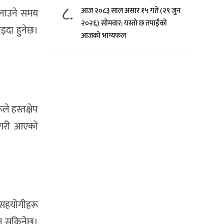
८.
आज २०८३ साल असार १५ गते (२९ जुन
 बनाउने समय
२०२६) साेमवार: यस्तो छ तपाईंको
ाइदा हुनेछ।
आजको भाग्यफल
े हस्तक्षेप
, गरी आएको
 सहयोगीहरू
दिन सकिनेछ।