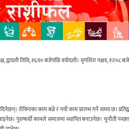
द्वादशी तिथि, १६ः१० बजेपछि त्रयाेदशी। मृगशिरा नक्षत्र, १२ः०८ बजेप
िनेछन्। रोकिएका काम बन्ने र नयाँ काम प्रारम्भ गर्ने समय छ। प्रतिद्व
नेछ। पुरुषार्थी कामले समाजमा स्थापित बनाउनेछ। चुनौती पन्छाए