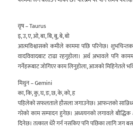
काममा जग बसाउने मौका छ। परिश्रम परे पनि समय फलदा
वृष – Taurus
इ, उ, ए, ओ, बा, बि, बु, बे, बो
आत्मविश्वासको कमीले काममा पछि परिनेछ। शुभचिन्तकहर
वादविवादबाट टाढा रहनुहोला। अर्थ अभावले पनि काममा बा
गर्नेहरूबाट जोगिएर काम लिनुहोला, आजको मिहिनेतले भव
मिथुन – Gemini
का, कि, कु, घ, ङ, छ, के, को, ह
पहिलेको सफलताले हौसला जगाउनेछ। आफन्तको सान्निध्य र अभि
गरेको काम सम्पादन हुनेछ। अध्ययनको लगावले बौद्धिक क्षेत
दिनेछ। तत्काल धेरै गर्न नसकिए पनि पछिका लागि जग ब