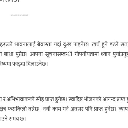
यी रहनेछ।
ADVERTISEMENT
ूको भावनालाई बेवास्ता गर्दा दु:ख पाइनेछ। खर्च हुने डरले स
धा पुग्नेछ। आफ्ना सूचनासम्बन्धी गोपनीयतामा ध्यान पुर्याउनुहो
िष्यमा फाइदा दिलाउनेछ।
भावाकको स्नेह प्राप्त हुनेछ। स्वादिष्ट भोजनको आनन्द प्राप्त हुन
्र फराकिलो बन्नेछ। नयाँ काम गर्ने अवसर पनि प्राप्त हुनेछ। व्या
साउने समय छ।