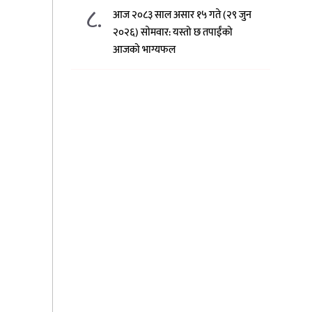
८.
आज २०८३ साल असार १५ गते (२९ जुन
२०२६) साेमवार: यस्तो छ तपाईंको
आजको भाग्यफल