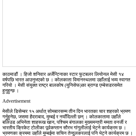
काठमाडौं । हिजो शनिवार अर्जेन्टिनाका स्टार फुटबलर लियोनल मेसी १४
वर्षपछि भारत आउनुभएको छ । कोलकाता विमानस्थलमा उहाँलाई भव्य स्वागत
गरियो । मेसी संयुक्त राष्ट्र बालकोष (युनिसेफ)का ब्राण्ड एम्बेसडरसमेत
हुनुहुन्छ ।
Advertisement
मेसीले डिसेम्बर १५ अर्थात् सोमबारसम्म तीन दिन भारतका चार शहरको भ्रमण
गर्नुहुनेछ, जसमा हैदराबाद, मुम्बई र नयाँदिल्ली छन् । कोलकातामा उहाँले
बलिउड अभिनेता शाहरूख खान, पश्चिम बंगालका मुख्यमन्त्री ममता वनर्जी र
भारतीय क्रिकेट टोलीका पूर्वकप्तान सौरभ गांगुलीलाई भेट्ने कार्यक्रम छ ।
भ्रमणका क्रममा उहाँले मुम्बईमा सचिन तेन्दुलकरलाई पनि भेट्ने कार्यक्रम छ ।