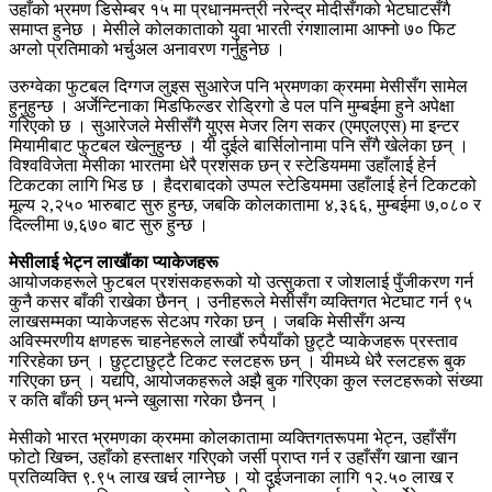
उहाँको भ्रमण डिसेम्बर १५ मा प्रधानमन्त्री नरेन्द्र मोदीसँगको भेटघाटसँगै
समाप्त हुनेछ । मेसीले कोलकाताको युवा भारती रंगशालामा आफ्नो ७० फिट
अग्लो प्रतिमाको भर्चुअल अनावरण गर्नुहुनेछ ।
उरुग्वेका फुटबल दिग्गज लुइस सुआरेज पनि भ्रमणका क्रममा मेसीसँग सामेल
हुनुहुन्छ । अर्जेन्टिनाका मिडफिल्डर रोड्रिगो डे पल पनि मुम्बईमा हुने अपेक्षा
गरिएको छ । सुआरेजले मेसीसँगै युएस मेजर लिग सकर (एमएलएस) मा इन्टर
मियामीबाट फुटबल खेल्नुहुन्छ । यी दुईले बार्सिलोनामा पनि सँगै खेलेका छन् ।
विश्वविजेता मेसीका भारतमा धेरै प्रशंसक छन् र स्टेडियममा उहाँलाई हेर्न
टिकटका लागि भिड छ । हैदराबादको उप्पल स्टेडियममा उहाँलाई हेर्न टिकटको
मूल्य २,२५० भारुबाट सुरु हुन्छ, जबकि कोलकातामा ४,३६६, मुम्बईमा ७,०८० र
दिल्लीमा ७,६७० बाट सुरु हुन्छ ।
मेसीलाई भेट्न लाखौंका प्याकेजहरू
आयोजकहरूले फुटबल प्रशंसकहरूको यो उत्सुकता र जोशलाई पुँजीकरण गर्न
कुनै कसर बाँकी राखेका छैनन् । उनीहरूले मेसीसँग व्यक्तिगत भेटघाट गर्न ९५
लाखसम्मका प्याकेजहरू सेटअप गरेका छन् । जबकि मेसीसँग अन्य
अविस्मरणीय क्षणहरू चाहनेहरूले लाखौं रुपैयाँको छुट्टै प्याकेजहरू प्रस्ताव
गरिरहेका छन् । छुट्टाछुट्टै टिकट स्लटहरू छन् । यीमध्ये धेरै स्लटहरू बुक
गरिएका छन् । यद्यपि, आयोजकहरूले अझै बुक गरिएका कुल स्लटहरूको संख्या
र कति बाँकी छन् भन्ने खुलासा गरेका छैनन् ।
मेसीको भारत भ्रमणका क्रममा कोलकातामा व्यक्तिगतरूपमा भेट्न, उहाँसँग
फोटो खिच्न, उहाँको हस्ताक्षर गरिएको जर्सी प्राप्त गर्न र उहाँसँग खाना खान
प्रतिव्यक्ति ९.९५ लाख खर्च लाग्नेछ । यो दुईजनाका लागि १२.५० लाख र