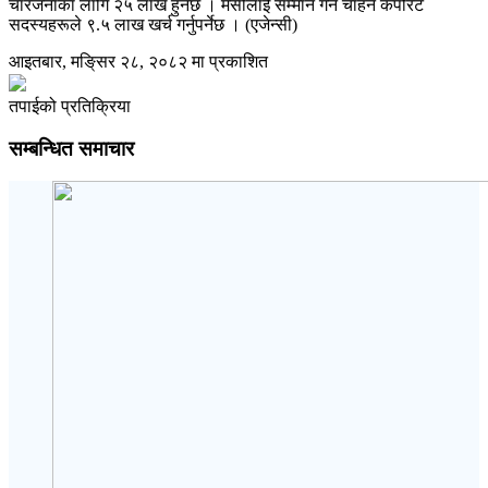
चारजनाका लागि २५ लाख हुनेछ । मेसीलाई सम्मान गर्न चाहने कर्पोरेट
सदस्यहरूले ९.५ लाख खर्च गर्नुपर्नेछ । (एजेन्सी)
आइतबार, मङि्सर २८, २०८२ मा प्रकाशित
तपाईको प्रतिक्रिया
सम्बन्धित समाचार