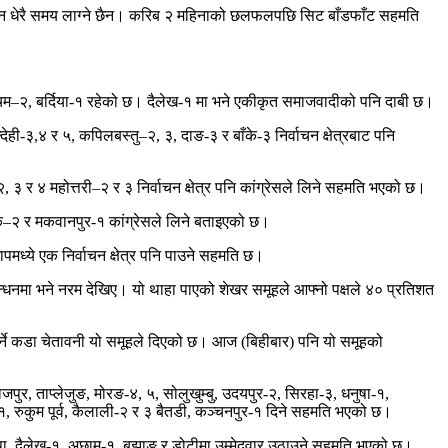
ुंगिन धेरै समय लाग्ने छैन। करिब २ महिनाको छलफलपछि सिट बाँडफाँट सहमति
ी पश्चिम–२, बर्दिया-१ रहेको छ। दैलेख-१ मा भने एकीकृत समाजवादीको पनि दाबी छ।
्देही-३,४ र ५, कपिलबस्तु–२, ३, दाङ-३ र बाँके-३ निर्वाचन क्षेत्रबाट पनि
३ र ४ महोत्तरी–२ र ३ निर्वाचन क्षेत्र पनि कांग्रेसले लिने सहमति भएको छ।
चोक–२ र मकवानपुर-१ कांग्रेसले लिने बताइएको छ।
मध्ये एक निर्वाचन क्षेत्र पनि पाउने सहमति छ।
बन्धनमा भने नरम देखिए। यो थाहा पाएको शेखर समूहले आफ्नो पक्षले ४० प्रतिशत
ा गर्ने कडा चेतावनी यो समूहले दिएको छ। आज (बिहीबार) पनि यो समूहको
पुर, ताप्लेजुङ, मोरङ-४, ५, सोलुखुम्बु, उदयपुर-२, सिरहा-३, धनुषा-१,
-१, रुकुम पूर्व, कैलाली-२ र ३ बैतडी, कञ्चनपुर-१ दिने सहमति भएको छ।
ोल्पा, दैलेख-१, अछाम-१, बझाङ र डोटीमा उम्मेदवार उठाउने सहमति भएको छ।