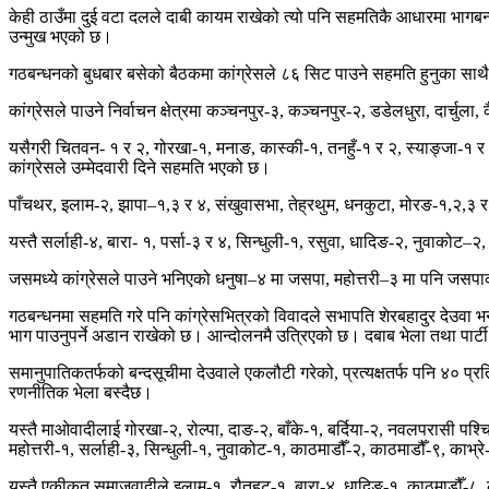
केही ठाउँमा दुई वटा दलले दाबी कायम राखेको त्यो पनि सहमतिकै आधारमा भागबन
उन्मुख भएको छ।
गठबन्धनको बुधबार बसेको बैठकमा कांग्रेसले ८६ सिट पाउने सहमति हुनुका साथै त
कांग्रेसले पाउने निर्वाचन क्षेत्रमा कञ्चनपुर-३, कञ्चनपुर-२, डडेलधुरा, दार्च
यसैगरी चितवन- १ र २, गोरखा-१, मनाङ, कास्की-१, तनहुँ-१ र २, स्याङ्जा-१ र २, नव
कांग्रेसले उम्मेदवारी दिने सहमति भएको छ।
पाँचथर, इलाम-२, झापा–१,३ र ४, संखुवासभा, तेह्रथुम, धनकुटा, मोरङ-१,२,३ र 
यस्तै सर्लाही-४, बारा- १, पर्सा-३ र ४, सिन्धुली-१, रसुवा, धादिङ-२, नुवाको
जसमध्ये कांग्रेसले पाउने भनिएको धनुषा–४ मा जसपा, महोत्तरी–३ मा पनि जसपाक
गठबन्धनमा सहमति गरे पनि कांग्रेसभित्रको विवादले सभापति शेरबहादुर देउवा भ
भाग पाउनुपर्ने अडान राखेको छ। आन्दोलनमै उत्रिएको छ। दबाब भेला तथा पार्टी
समानुपातिकतर्फको बन्दसूचीमा देउवाले एकलौटी गरेको, प्रत्यक्षतर्फ पनि ४० प्र
रणनीतिक भेला बस्दैछ।
यस्तै माओवादीलाई गोरखा-२, रोल्पा, दाङ-२, बाँके-१, बर्दिया-२, नवलपरासी पश्च
महोत्तरी-१, सर्लाही-३, सिन्धुली-१, नुवाकोट-१, काठमाडौँ-२, काठमाडौँ-९, काभ
यस्तै एकीकृत समाजवादीले इलाम-१, रौतहट-१, बारा-४, धादिङ-१, काठमाडौँ-८, ल