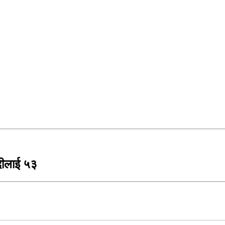
दीलाई ५३