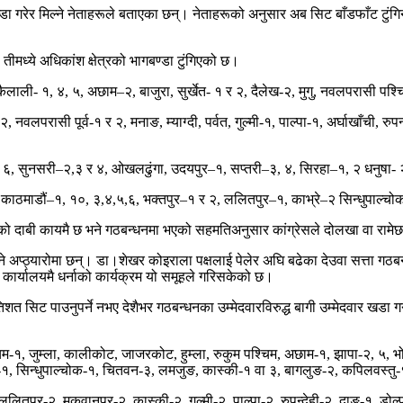
्डा गरेर मिल्ने नेताहरूले बताएका छन्। नेताहरूको अनुसार अब सिट बाँडफाँट ट
ीमध्ये अधिकांश क्षेत्रको भागबण्डा टुंगिएको छ।
ुला, कैलाली- १, ४, ५, अछाम–२, बाजुरा, सुर्खेत- १ र २, दैलेख-२, मुगु, नवलपरास
लपरासी पूर्व-१ र २, मनाङ, म्याग्दी, पर्वत, गुल्मी-१, पाल्पा-१, अर्घाखाँची, रुपन
६, सुनसरी–२,३ र ४, ओखलढुंगा, उदयपुर–१, सप्तरी–३, ४, सिरहा–१, २ धनुषा- २, 
ट–२, काठमाडौं–१, १०, ३,४,५,६, भक्तपुर–१ र २, ललितपुर–१, काभ्रे–२ सिन्धुपाल्
ो दाबी कायमै छ भने गठबन्धनमा भएको सहमतिअनुसार कांग्रेसले दोलखा वा रामेछाप
ने अप्ठ्यारोमा छन्। डा।शेखर कोइराला पक्षलाई पेलेर अघि बढेका देउवा सत्ता गठ
 कार्यालयमै धर्नाको कार्यक्रम यो समूहले गरिसकेको छ।
तिशत सिट पाउनुपर्ने नभए देशैभर गठबन्धनका उम्मेदवारविरुद्ध बागी उम्मेदवार खड
िम-१, जुम्ला, कालीकोट, जाजरकोट, हुम्ला, रुकुम पश्चिम, अछाम-१, झापा-२, ५, भोज
्रे-१, सिन्धुपाल्चोक-१, चितवन-३, लमजुङ, कास्की-१ वा ३, बागलुङ-२, कपिलवस्तु
लितपुर-२, मकवानपुर-२, कास्की-२, गुल्मी-२, पाल्पा-२, रुपन्देही-२, दाङ-१, ड