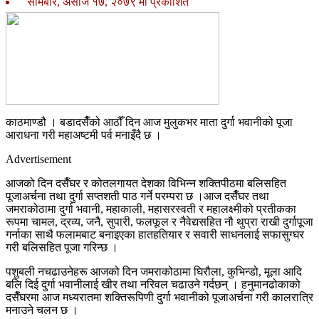
सोमबार, असोज १७, २०७९ मा प्रकाशित
काठमाण्डौ । बडादसैँको आठौँ दिन आज मुलुकभर माता दुर्गा भवानीको पूजा
आराधना गरी महाअष्टमी पर्व मनाइँदै छ ।
Advertisement
आजको दिन दसैँघर र कोतलगायत देशका विभिन्न शक्तिपीठमा बलिसहित
पूजाअर्चना तथा दुर्गा सप्तशती पाठ गर्ने परम्परा छ ।आज दसैँघर तथा
जमराकोठामा दुर्गा भवानी, महाकाली, महासरस्वती र महालक्ष्मीको प्रतीकका
रूपमा चामल, द्रव्य, जनै, सुपारी, फलफूल र नैवेद्यसहित नौ थुप्रा राखी दुर्गापूजा
गर्नाका साथै फलामबाट बनाइएका हातहतियार र सवारी साधनलाई सफासुग्घर
गरी बलिसहित पूजा गरिन्छ ।
पशुबली नचढाउनेहरू आजको दिन जमराकोठामा घिरौला, कुभिन्डो, मूला आदि
बलि दिई दुर्गा भवानीलाई खीर तथा नरिवल चढाउने गर्दछन् । हनुमानढोकाको
दसैँघरमा आज मध्यरातमा शक्तिरूपिणी दुर्गा भवानीको पूजाअर्चना गरी कालरात्रि
मनाउने चलन छ ।