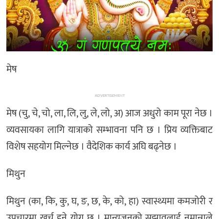
अन्तर्राष्ट्रिय/
प्रवास
भिडियो
राशिफल
मेष
English
ADVERTISEMENT
मेष (चु, चे, चो, ला, लि, लु, ले, लो, अ) आज अधुरो काम पूरा नेछ ।
व्यवसायका लागि यात्राको सम्भावना पनि छ । प्रिय व्यक्तिबाट
विशेष सहयोग मिल्नेछ । वैदेशिक कार्य अघि बढ्नेछ ।
मिथुन
मिथुन (का, कि, कु, घ, ङ, छ, के, को, हा) स्वास्थ्यमा कमजोरी र
उपचारमा खर्च हुने योग छ । मान्यजनको सुझावलाई नमान्नाले