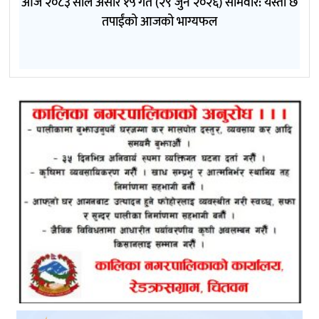
आज २०८३ साल असार १५ गते (२९ जुन २०२६) साेमवार: यस्तो छ
तपाईंको आजको भाग्यफल