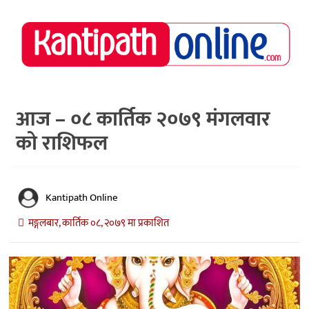
राष्ट्रिय
समाचार
मध्य
नेपाल
आज – ०८ कार्तिक २०७९ मंगलवार
को राशिफल
अर्थ/
पर्यटन
मनोरञ्जन
Kantipath Online
स्वास्थ्य
मङ्गलबार, कार्तिक ०८, २०७९ मा प्रकाशित
खेलकुद
अन्तर्वार्ता/
विचार