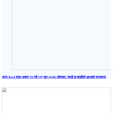
आज २०८३ साल असार १५ गते (२९ जुन २०२६) साेमवार: यस्तो छ तपाईंको आजको भाग्यफल