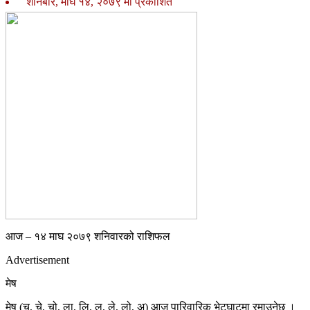
शनिबार, माघ १४, २०७९ मा प्रकाशित
आज – १४ माघ २०७९ शनिवारको राशिफल
Advertisement
मेष
मेष (चु, चे, चो, ला, लि, लु, ले, लो, अ) आज पारिवारिक भेटघाटमा रमाउनेछ ।