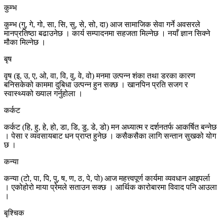
कुम्भ
कुम्भ (गु, गे, गो, सा, सि, सु, से, सो, दा) आज सामाजिक सेवा गर्ने अवसरले
मानप्रतिष्ठा बढाउनेछ । कार्य सम्पादनमा सहजता मिल्नेछ । नयाँ ज्ञान सिक्ने
मौका मिल्नेछ ।
बृष
वृष (इ, उ, ए, ओ, वा, वि, वु, वे, वो) मनमा उत्पन्न शंका तथा डरका कारण
बनिसकेको काममा दुबिधा उत्पन्न हुन सक्छ । खानपिन प्रति सजग र
स्वास्थ्यको ख्याल गर्नुहोला ।
कर्कट
कर्कट (हि, हु, हे, हो, डा, डि, डु, डे, डो) मन अध्यात्म र दर्शनतर्फ आकर्षित बन्नेछ
। पेसा र व्यवसायबाट धन प्राप्त हुनेछ । कसैकसैका लागि सन्तान सुखको योग
छ ।
कन्या
कन्या (टो, पा, पि, पु, ष, ण, ठ, पे, पो) आज महत्त्वपूर्ण कार्यमा व्यवधान आइपर्ला
। एकोहोरो माया प्रेमले सताउन सक्छ । आर्थिक कारोबारमा विवाद पनि आउला
।
बृश्चिक