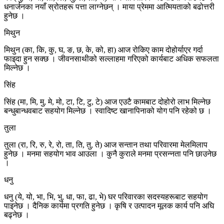
धनार्जनका नयाँ स्रोतहरू पत्ता लाग्नेछन् । माया प्रेममा आत्मियताको बढोत्तरी
हुनेछ ।
मिथुन
मिथुन (का, कि, कु, घ, ङ, छ, के, को, हा) आज रोकिए काम दोहोर्याएर गर्दा
फाइदा हुन सक्छ । जीवनसाथीको सल्लाहमा गरिएको कार्यबाट अधिक सफलता
मिल्नेछ ।
सिंह
सिंह (मा, मि, मु, मे, मो, टा, टि, टु, टे) आज एउटै कामबाट दोहोरो लाभ मिल्नेछ
बन्धुबान्धवबाट सहयोग मिल्नेछ । स्वादिष्ट खानापिनाको योग पनि रहेको छ ।
तुला
तुला (रा, रि, रु, रे, रो, ता, ति, तु, ते) आज सन्तान तथा परिवारमा मेलमिलाप
हुनेछ । मनमा सहयोग भाव आउला । कुनै कुराले मनमा प्रसन्नता पनि छाउनेछ
।
धनु
धनु (ये, यो, भा, भि, भु, धा, फा, ढा, भे) घर परिवारका सदस्यहरूबाट सहयोग
पाइनेछ । दैनिक कार्यमा प्रगति हुनेछ । कृषि र उत्पादन मूलक कार्य पनि अघि
बढ्नेछ ।