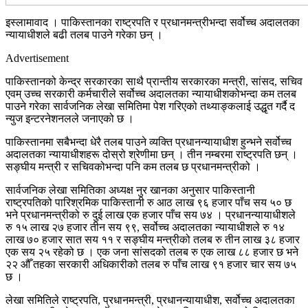
इस्लामावाद । पाकिस्तानका राष्ट्रपति र प्रधानमन्त्रीभन्दा सर्वोच्च अदालतका
न्यायाधीशले बढी तलब पाउने गरेका छन् ।
Advertisement
पाकिस्तानको केन्द्र सरकारका साथै प्रान्तीय सरकारका मन्त्री, सांसद, सचिव
एवम् उच्च सरकारी कर्मचारीले सर्वोच्च अदालतका न्यायाधीशकोभन्दा कम तलब
पाउने गरेका सार्वजनिक लेखा समितिमा पेश गरिएको तथ्याङ्कलाई उद्धृत गर्दै द
न्युज इन्टरनेशनलले जनाएको छ ।
पाकिस्तानमा सबैभन्दा धेरै तलब पाउने व्यक्ति प्रधानन्यायाधीश हुन्भने सर्वोच्च
अदालतका न्यायाधीशहरू दोस्रो श्रेणीमा छन् । तीन नम्बरमा राष्ट्रपति छन् ।
सङ्घीय मन्त्री र सचिवकोभन्दा पनि कम तलब छ प्रधानमन्त्रीको ।
सार्वजनिक लेखा समितिका अध्यक्ष नुर खानका अनुसार पाकिस्तानी
राष्ट्रपतिको पारिश्रमिक पाकिस्तानी रु आठ लाख ९६ हजार पाँच सय ५० छ
भने प्रधानमन्त्रीको रु दुई लाख एक हजार पाँच सय ७४ । प्रधानन्यायाधीशले
रु १५ लाख २७ हजार तीन सय ९९, सर्वोच्च अदालतका न्यायाधीशले रु १४
लाख ७० हजार सात सय ११ र सङ्घीय मन्त्रीको तलब रु तीन लाख ३८ हजार
एक सय २५ रहेको छ । एक जना सांसदको तलब रु एक लाख ८८ हजार छ भने
२२ औँ तहका सरकारी अधिकारीको तलब रु पाँच लाख ९१ हजार चार सय ७५
छ ।
लेखा समितिले राष्ट्रपति, प्रधानमन्त्री, प्रधानन्यायाधीश, सर्वोच्च अदालतका