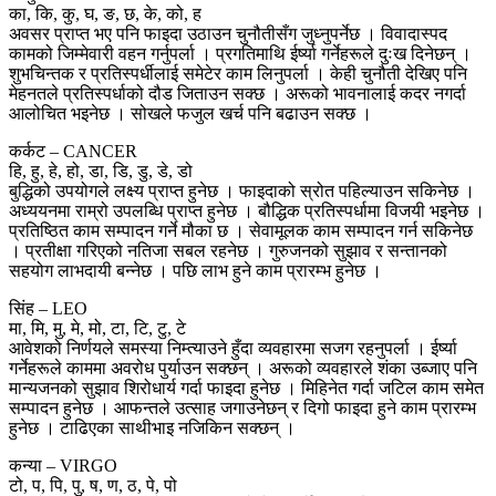
का, कि, कु, घ, ङ, छ, के, को, ह
अवसर प्राप्त भए पनि फाइदा उठाउन चुनौतीसँग जुध्नुपर्नेछ । विवादास्पद
कामको जिम्मेवारी वहन गर्नुपर्ला । प्रगतिमाथि ईर्ष्या गर्नेहरूले दुःख दिनेछन् ।
शुभचिन्तक र प्रतिस्पर्धीलाई समेटेर काम लिनुपर्ला । केही चुनौती देखिए पनि
मेहनतले प्रतिस्पर्धाको दौड जिताउन सक्छ । अरूको भावनालाई कदर नगर्दा
आलोचित भइनेछ । सोखले फजुल खर्च पनि बढाउन सक्छ ।
कर्कट – CANCER
हि, हु, हे, हो, डा, डि, डु, डे, डो
बुद्धिको उपयोगले लक्ष्य प्राप्त हुनेछ । फाइदाको स्रोत पहिल्याउन सकिनेछ ।
अध्ययनमा राम्रो उपलब्धि प्राप्त हुनेछ । बौद्धिक प्रतिस्पर्धामा विजयी भइनेछ ।
प्रतिष्ठित काम सम्पादन गर्ने मौका छ । सेवामूलक काम सम्पादन गर्न सकिनेछ
। प्रतीक्षा गरिएको नतिजा सबल रहनेछ । गुरुजनको सुझाव र सन्तानको
सहयोग लाभदायी बन्नेछ । पछि लाभ हुने काम प्रारम्भ हुनेछ ।
सिंह – LEO
मा, मि, मु, मे, मो, टा, टि, टु, टे
आवेशको निर्णयले समस्या निम्त्याउने हुँदा व्यवहारमा सजग रहनुपर्ला । ईर्ष्या
गर्नेहरूले काममा अवरोध पुर्याउन सक्छन् । अरूको व्यवहारले शंका उब्जाए पनि
मान्यजनको सुझाव शिरोधार्य गर्दा फाइदा हुनेछ । मिहिनेत गर्दा जटिल काम समेत
सम्पादन हुनेछ । आफन्तले उत्साह जगाउनेछन् र दिगो फाइदा हुने काम प्रारम्भ
हुनेछ । टाढिएका साथीभाइ नजिकिन सक्छन् ।
कन्या – VIRGO
टो, प, पि, पु, ष, ण, ठ, पे, पो