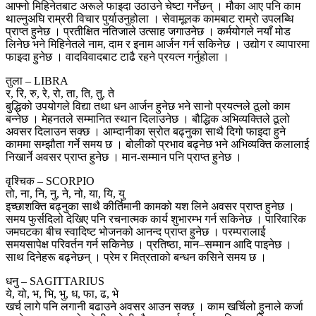
आफ्नो मिहिनेतबाट अरूले फाइदा उठाउने चेष्टा गर्नेछन् । मौका आए पनि काम
थाल्नुअघि राम्ररी विचार पुर्याउनुहोला । सेवामूलक कामबाट राम्रो उपलब्धि
प्राप्त हुनेछ । प्रतीक्षित नतिजाले उत्साह जगाउनेछ । कर्मयोगले नयाँ मोड
लिनेछ भने मिहिनेतले नाम, दाम र इनाम आर्जन गर्न सकिनेछ । उद्योग र व्यापारमा
फाइदा हुनेछ । वादविवादबाट टाढै रहने प्रयत्न गर्नुहोला ।
तुला – LIBRA
र, रि, रु, रे, रो, ता, ति, तु, ते
बुद्धिको उपयोगले विद्या तथा धन आर्जन हुनेछ भने सानो प्रयत्नले ठूलो काम
बन्नेछ । मेहनतले सम्मानित स्थान दिलाउनेछ । बौद्धिक अभिव्यक्तिले ठूलो
अवसर दिलाउन सक्छ । आम्दानीका स्रोत बढ्नुका साथै दिगो फाइदा हुने
काममा सम्झौता गर्ने समय छ । बोलीको प्रभाव बढ्नेछ भने अभिव्यक्ति कलालाई
निखार्ने अवसर प्राप्त हुनेछ । मान-सम्मान पनि प्राप्त हुनेछ ।
वृश्चिक – SCORPIO
तो, ना, नि, नु, ने, नो, या, यि, यु
इच्छाशक्ति बढ्नुका साथै कीर्तिमानी कामको यश लिने अवसर प्राप्त हुनेछ ।
समय फुर्सदिलो देखिए पनि रचनात्मक कार्य शुभारम्भ गर्न सकिनेछ । पारिवारिक
जमघटका बीच स्वादिष्ट भोजनको आनन्द प्राप्त हुनेछ । परम्परालाई
समयसापेक्ष परिवर्तन गर्न सकिनेछ । प्रतिष्ठा, मान–सम्मान आदि पाइनेछ ।
साथ दिनेहरू बढ्नेछन् । प्रेम र मित्रताको बन्धन कसिने समय छ ।
धनु – SAGITTARIUS
ये, यो, भ, भि, भु, ध, फा, ढ, भे
खर्च लागे पनि लगानी बढाउने अवसर आउन सक्छ । काम खर्चिलो हुनाले कर्जा