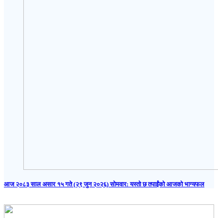
आज २०८३ साल असार १५ गते (२९ जुन २०२६) साेमवार: यस्तो छ तपाईंको आजको भाग्यफल