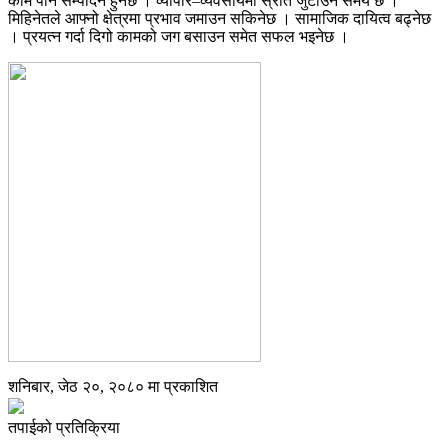
काम पनि सम्पादन हुनेछ । व्यापार–व्यवसायमा स्रोत जुटाउने समय छ ।
मिहिनेतले आफ्नो क्षेत्रमा प्रभाव जमाउन सकिनेछ । सामाजिक दायित्व बढ्नेछ
। प्रयत्न गर्दा दिगो कामको जग बसाउन समेत सफल भइनेछ ।
शनिबार, जेठ २०, २०८० मा प्रकाशित
तपाईको प्रतिक्रिया