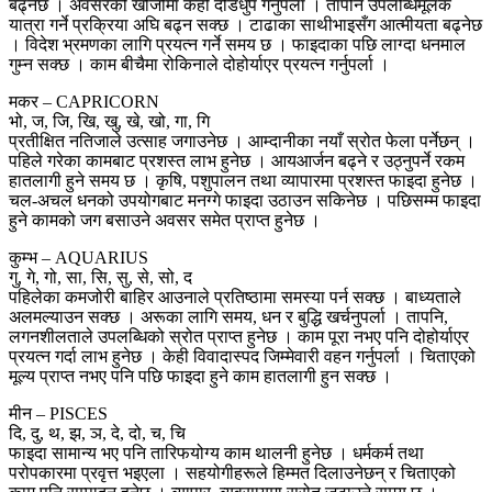
बढ्नेछ । अवसरको खोजीमा केही दौडधुप गर्नुपर्ला । तापनि उपलब्धिमूलक
यात्रा गर्ने प्रक्रिया अघि बढ्न सक्छ । टाढाका साथीभाइसँग आत्मीयता बढ्नेछ
। विदेश भ्रमणका लागि प्रयत्न गर्ने समय छ । फाइदाका पछि लाग्दा धनमाल
गुम्न सक्छ । काम बीचैमा रोकिनाले दोहोर्याएर प्रयत्न गर्नुपर्ला ।
मकर – CAPRICORN
भो, ज, जि, खि, खु, खे, खो, गा, गि
प्रतीक्षित नतिजाले उत्साह जगाउनेछ । आम्दानीका नयाँ स्रोत फेला पर्नेछन् ।
पहिले गरेका कामबाट प्रशस्त लाभ हुनेछ । आयआर्जन बढ्ने र उठ्नुपर्ने रकम
हातलागी हुने समय छ । कृषि, पशुपालन तथा व्यापारमा प्रशस्त फाइदा हुनेछ ।
चल-अचल धनको उपयोगबाट मनग्गे फाइदा उठाउन सकिनेछ । पछिसम्म फाइदा
हुने कामको जग बसाउने अवसर समेत प्राप्त हुनेछ ।
कुम्भ – AQUARIUS
गु, गे, गो, सा, सि, सु, से, सो, द
पहिलेका कमजोरी बाहिर आउनाले प्रतिष्ठामा समस्या पर्न सक्छ । बाध्यताले
अलमल्याउन सक्छ । अरूका लागि समय, धन र बुद्धि खर्चनुपर्ला । तापनि,
लगनशीलताले उपलब्धिको स्रोत प्राप्त हुनेछ । काम पूरा नभए पनि दोहोर्याएर
प्रयत्न गर्दा लाभ हुनेछ । केही विवादास्पद जिम्मेवारी वहन गर्नुपर्ला । चिताएको
मूल्य प्राप्त नभए पनि पछि फाइदा हुने काम हातलागी हुन सक्छ ।
मीन – PISCES
दि, दु, थ, झ, ञ, दे, दो, च, चि
फाइदा सामान्य भए पनि तारिफयोग्य काम थालनी हुनेछ । धर्मकर्म तथा
परोपकारमा प्रवृत्त भइएला । सहयोगीहरूले हिम्मत दिलाउनेछन् र चिताएको