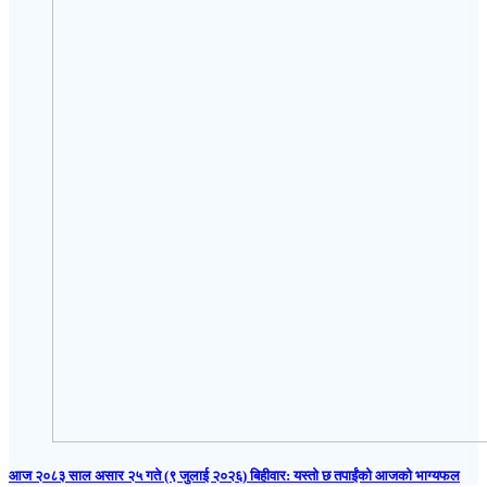
आज २०८३ साल असार २५ गते (९ जुलाई २०२६) बिहीवार: यस्तो छ तपाईंको आजको भाग्यफल