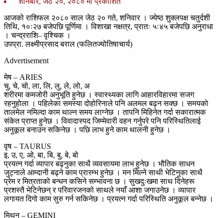
शनिबार, जेठ २०, २०८० मा प्रकाशित
आजको राशिफल २०८० साल जेठ २० गते, शनिवार । ज्येष्ठ शुक्लपक्ष चतुर्दशी
तिथि, १०ः२७ बजेपछि पूर्णिमा । विशाखा नक्षत्र, प्रातः ५ः४५ बजेपछि अनुराधा
। चन्द्रराशि– वृश्चिक ।
उपप्रा. लक्ष्मीप्रसाद बराल (फलितज्योतिषाचार्य)
Advertisement
मेष – ARIES
चु, चे, चो, ला, लि, लु, ले, लो, अ
शरीरमा कमजोरी अनुभूति हुनेछ । स्वास्थ्यका लागि आहारविहारमा सजग
रहनुहोला । पहिलेका समस्या दोहोरिनाले पनि अलमल बढ्न सक्छ । समयको
तालमेल नमिल्दा काम थाल्न समय लाग्नेछ । तापनि मिहिनेत गर्दा सकारात्मक
संकेत प्राप्त हुनेछ । विवादास्पद जिम्मेवारी वहन गर्नुपरे पनि परिस्थितिलाई
अनुकूल बनाउन सकिनेछ । पछि लाभ हुने काम थालनी हुनेछ ।
वृष – TAURUS
इ, उ, ए, ओ, बा, बि, बु, बे, बो
प्रयत्न गर्दा व्यापार बढ्नुका साथै व्यवसायमा लाभ हुनेछ । भौतिक साधन
जुट्नाले आम्दानी बढ्ने काम प्रारम्भ हुनेछ । मन मिल्ने साथी भेटिनुका साथै
प्रेम र मित्रताको बन्धन कसिने सम्भावना छ । सुखदुःखमा साथ दिनेहरू
प्रशस्तै भेटिनेछन् र परिवारजनको साथले नयाँ आशा जगाउनेछ । व्यापार
लगायत दिगो काम सुरु गर्न सकिनेछ । प्रयत्न गर्दा परिस्थिति अनुकूल बन्नेछ ।
मिथुन – GEMINI