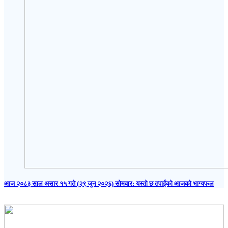
आज २०८३ साल असार १५ गते (२९ जुन २०२६) साेमवार: यस्तो छ तपाईंको आजको भाग्यफल