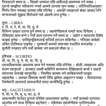
भित्र्याउने समय छ । दिएको धनमाल पछि आफैंलाई आवश्यक पर्न सक्छ ।
पुरानो सम्झौता नवीकरण नगर्दा आफ्नो लाभांश गुम्न सक्छ । परिस्थितिअनुसार
निर्णय लिन नसक्दा काममा पछि परिनेछ । अरूको व्यवहारले शंका उब्जाए पनि
मान्यजनको सुझाव शिरोधार्य गर्दा अवश्यै लाभ हुनेछ ।
तुला – LIBRA
र, रि, रु, रे, रो, ता, ति, तु, ते
विभिन्न उपहार प्राप्त हुने समय छ । सहयोगीहरूले राम्रो साथ दिनेछन् ।
रोकिएका काम बन्ने र नयाँ काम प्रारम्भ गर्ने समय छ । उद्योग र व्यापारमा विशेष
फाइदा हुनेछ । प्रतिद्वन्द्वीहरूलाई सजिलै हराउन सकिनेछ । गरिएका कर्मको
उचित प्रतिफल पाइनेछ । पुरुषार्थी कामले समाजमा स्थापित बनाउनेछ ।
चुनौती पन्छाएर पनि नयाँ काममा जग बसाउने मौका छ ।
वृश्चिक – SCORPIO
तो, ना, नि, नु, ने, नो, या, यि, यु
प्राथमिकताका आधारमा काम गर्न नसक्दा पछि परिनेछ । बोली–व्यवहारमा अलि
सजग रहनुपर्ला । हातबाट लक्ष्मी बाहिरिने सम्भावना देखिएकाले कर्जा र उधारो
व्यापारमा चनाखो रहनुपर्नेछ । नियमित काममा भने साबिकजस्तै फाइदा
भइरहनेछ । अरूका विषयमा चासो लिँदा झमेला आइलाग्न सक्छ । विवादास्पद
जिम्मेवारी आउनाले सावधानीले मात्र कार्यसिद्धि हुनेछ ।
धनु – SAGITTARIUS
ये, यो, भ, भि, भु, ध, फा, ढ, भे
आफन्तसँग भेटघाट हुनाले परिवेश उल्लासमय रहनेछ । नयाँ कामको प्रस्ताव
आउनेछ भने साथ दिनेहरू बढ्नेछन् । पहिलेका सहयोगीहरू प्रतिस्पर्धामा