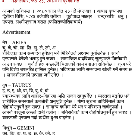
मङ्गलबार, जेठ २३, २०८० मा प्रकाशित
आजको राशिफल । २०८० साल जेठ २३ गते मंगलवार । आषाढ कृष्णपक्ष
द्वितीया तिथि, ५ः४६ बजेपछि तृतीया । पूर्वाषाढा नक्षत्र । चन्द्रराशि– धनु ।
उपप्रा. लक्ष्मीप्रसाद बराल (फलितज्योतिषाचार्य)
Advertisement
मेष – ARIES
चु, चे, चो, ला, लि, लु, ले, लो, अ
रोकिएका काम सम्पादन हुनेछन् भने मिहिनेतले लक्ष्यमा पुर्याउनेछ । सानो
प्रयत्नले धेरैको भलाइ हुन सक्छ । सामाजिक वादविवाद सुल्झाउने जिम्मेवारी
आउन सक्छ । चुनौतीहरू पन्छाउँदै चिताएको काम बनाउन सकिनेछ । श्रम परे
पनि विशेष उपलब्धि हासिल हुनेछ। भविष्यका लागि सम्भावना खोजी गर्ने समय छ
। लगनशीलताले उत्साह जगाउनेछ ।
वृष – TAURUS
इ, उ, ए, ओ, बा, बि, बु, बे, बो
स्वास्थ्यका लागि आहार–विहारमा अलि सजग रहनुपर्नेछ । व्यस्तता बढ्नेछ भने
शारीरिक समस्याले कमजोरी अनुभूति हुनेछ । गोप्य सूचना बाहिरिनाले काम
दोहोर्याउनुपर्ने हुन सक्छ । सामान्य काममा धेरै धन र परिश्रम खर्चनुपर्ला ।
आफ्नो वस्तुमा अरूले दाबी गर्लान् । बनिसकेको काम दोहोर्याउनुपर्ने हुन सक्छ ।
बलजफ्ती प्रयत्न गर्दा व्यर्थैमा दु:ख पाइनेछ ।
मिथुन – GEMINI
का, कि, कु, घ, ङ, छ, के, को, ह