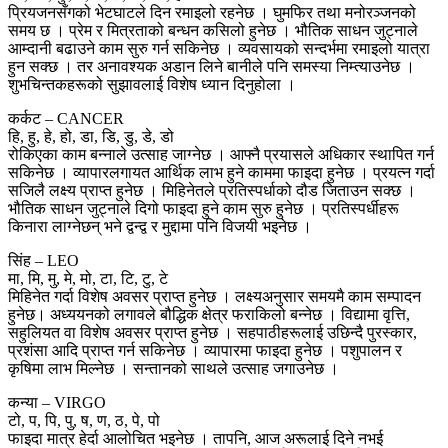
प्रियजनसँगको भेटघाटले दिन रमाइलो रहनेछ । घुमफिर तथा मनोरञ्जनको
समय छ । प्रेम र मित्रताको बन्धन कसिलो हुनेछ । भौतिक साधन जुट्नाले
आम्दानी बढाउने काम सुरु गर्न सकिनेछ । व्यवसायको सन्दर्भमा रमाइलो यात्रा
हुन सक्छ । तर अनावश्यक अडान लिने बानीले पनि समस्या निम्त्याउनेछ ।
शुभचिन्तकहरूको सुझावलाई विशेष ध्यान दिनुहोला ।
कर्कट – CANCER
हि, हु, हे, हो, डा, डि, डु, डे, डो
रोकिएका काम बन्नाले उत्साह जाग्नेछ । आफ्नै प्रयासले अधिकार स्थापित गर्न
सकिनेछ । व्यापारलगायत आर्थिक लाभ हुने काममा फाइदा हुनेछ । प्रयत्न गर्दा
सजिलै लक्ष्य प्राप्त हुनेछ । मिहिनेतले प्रतिस्पर्धाको दौड जिताउन सक्छ ।
भौतिक साधन जुट्नाले दिगो फाइदा हुने काम सुरु हुनेछ । प्रतिस्पर्धीहरू
किनारा लाग्नेछन् भने द्वन्द्व र मुद्दामा पनि विजयी भइनेछ ।
सिंह – LEO
मा, मि, मु, मे, मो, टा, टि, टु, टे
मिहिनेत गर्दा विशेष अवसर प्राप्त हुनेछ । लक्ष्यअनुसार समयमै काम सम्पादन
हुनेछ। अध्ययनको लगावले बौद्धिक क्षेत्र फराकिलो बन्नेछ । विद्यामा वृत्ति,
सहुलियत वा विशेष अवसर प्राप्त हुनेछ । सहपाठीहरूलाई उछिन्दै पुरस्कार,
प्रशंसा आदि प्राप्त गर्न सकिनेछ । व्यापारमा फाइदा हुनेछ । पशुपालन र
कृषिमा लाभ मिल्नेछ । सन्तानको साथले उत्साह जगाउनेछ ।
कन्या – VIRGO
टो, प, पि, पु, ष, ण, ठ, पे, पो
फाइदा मात्र हेर्दा आलोचित भइनेछ । तापनि, आज अरूलाई दिने नभई