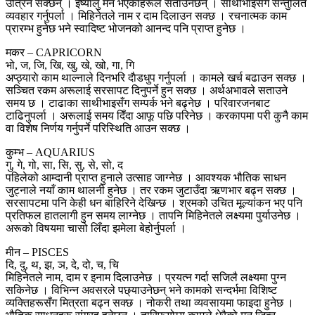
उत्रिन सक्छन् । ईर्ष्यालु मन भएकाहरूले सताउनेछन् । साथीभाइसँग सन्तुलित
व्यवहार गर्नुपर्ला । मिहिनेतले नाम र दाम दिलाउन सक्छ । रचनात्मक काम
प्रारम्भ हुनेछ भने स्वादिष्ट भोजनको आनन्द पनि प्राप्त हुनेछ ।
मकर – CAPRICORN
भो, ज, जि, खि, खु, खे, खो, गा, गि
अप्ठ्याराे काम थाल्नाले दिनभरि दाैडधुप गर्नुपर्ला । कामले खर्च बढाउन सक्छ ।
सञ्चित रकम अरूलाई सरसापट दिनुपर्ने हुन सक्छ । अर्थअभावले सताउने
समय छ । टाढाका साथीभाइसँग सम्पर्क भने बढ्नेछ । परिवारजनबाट
टाढिनुपर्ला । अरूलाई समय दिँदा आफू पछि परिनेछ । करकापमा परी कुनै काम
वा विशेष निर्णय गर्नुपर्ने परिस्थिति आउन सक्छ ।
कुम्भ – AQUARIUS
गु, गे, गो, सा, सि, सु, से, सो, द
पहिलेको आम्दानी प्राप्त हुनाले उत्साह जाग्नेछ । आवश्यक भौतिक साधन
जुट्नाले नयाँ काम थालनी हुनेछ । तर रकम जुटाउँदा ऋणभार बढ्न सक्छ ।
सरसापटमा पनि केही धन बाहिरिने देखिन्छ । श्रमको उचित मूल्यांकन भए पनि
प्रतिफल हातलागी हुन समय लाग्नेछ । तापनि मिहिनेतले लक्ष्यमा पुर्याउनेछ ।
अरूको विषयमा चासो लिँदा झमेला बेहोर्नुपर्ला ।
मीन – PISCES
दि, दु, थ, झ, ञ, दे, दो, च, चि
मिहिनेतले नाम, दाम र इनाम दिलाउनेछ । प्रयत्न गर्दा सजिलै लक्ष्यमा पुग्न
सकिनेछ । विभिन्न अवसरले पछ्याउनेछन् भने कामको सन्दर्भमा विशिष्ट
व्यक्तिहरूसँग मित्रता बढ्न सक्छ । नोकरी तथा व्यवसायमा फाइदा हुनेछ ।