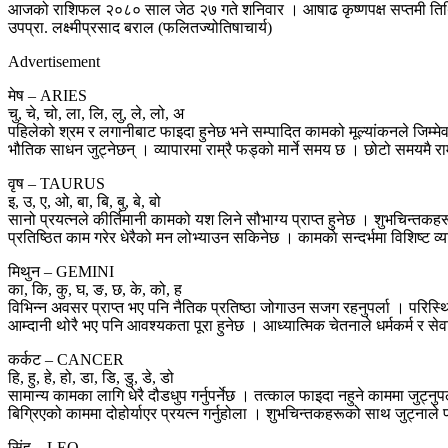
आजको राशिफल २०८० साल जेठ २७ गते शनिवार । आषाढ कृष्णपक्ष सप्तमी तिथि, १
उपप्रा. लक्ष्मीप्रसाद बराल (फलितज्योतिषाचार्य)
Advertisement
मेष – ARIES
चु, चे, चो, ला, लि, लु, ले, लो, अ
पहिलेको श्रम र लगानीबाट फाइदा हुनेछ भने सम्पादित कामको मूल्यांकनले जिम्म
भौतिक साधन जुट्नेछन् । व्यापारमा राम्रै फड्को मार्ने समय छ । छोटो समयमै रा
वृष – TAURUS
इ, उ, ए, ओ, बा, बि, बु, बे, बो
सानो प्रयत्नले कीर्तिमानी कामको यश लिने सौभाग्य प्राप्त हुनेछ । शुभचिन्तक
प्रतिष्ठित काम गरेर धेरैको मन लोभ्याउन सकिनेछ । कामकाे सन्दर्भमा विशिष्ट व्
मिथुन – GEMINI
का, कि, कु, घ, ङ, छ, के, को, ह
विभिन्न अवसर प्राप्त भए पनि नैतिक प्रतिष्ठा जोगाउन सजग रहनुपर्ला । परिस्थ
आम्दानी थोरै भए पनि आवश्यकता पूरा हुनेछ । आध्यात्मिक चेतनाले धर्मकर्म र से
कर्कट – CANCER
हि, हु, हे, हो, डा, डि, डु, डे, डो
सामान्य कामका लागि धेरै दौडधुप गर्नुपर्नेछ । तत्काल फाइदा नहुने काममा जुट्न
बिग्रिएको काममा दोहोर्याएर प्रयत्न गर्नुहोला । शुभचिन्तकहरूको साथ जुट्नाले
सिंह – LEO