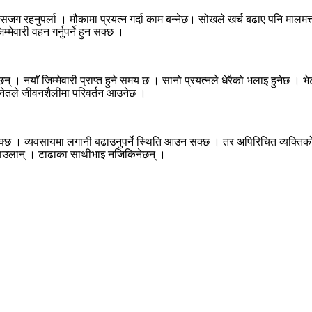
ी सजग रहनुपर्ला । मौकामा प्रयत्न गर्दा काम बन्नेछ। सोखले खर्च बढाए पनि माल
मेवारी वहन गर्नुपर्ने हुन सक्छ ।
नेछन् । नयाँ जिम्मेवारी प्राप्त हुने समय छ । सानो प्रयत्नले धेरैको भलाइ हु
िहिनेतले जीवनशैलीमा परिवर्तन आउनेछ ।
 सक्छ । व्यवसायमा लगानी बढाउनुपर्ने स्थिति आउन सक्छ । तर अपिरिचित व्यक्तिको
्याउलान् । टाढाका साथीभाइ नजिकिनेछन् ।