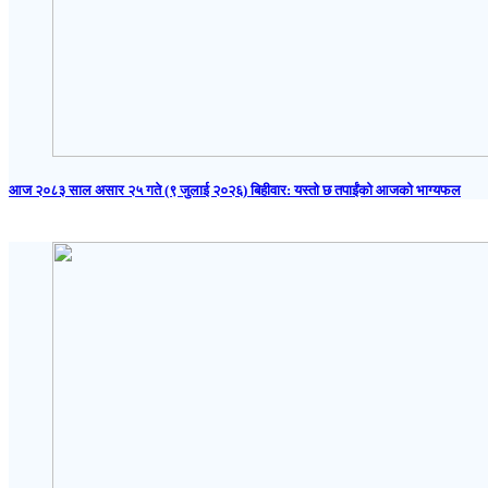
आज २०८३ साल असार २५ गते (९ जुलाई २०२६) बिहीवार: यस्तो छ तपाईंको आजको भाग्यफल