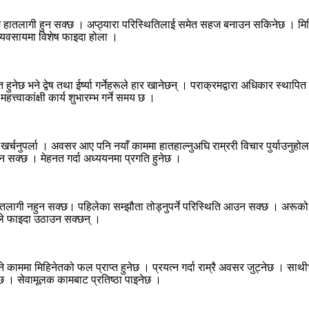
ाम हातलागी हुन सक्छ । अप्ठ्यारा परिस्थितिलाई समेत सहज बनाउन सकिनेछ । मिह
व्यवसायमा विशेष फाइदा होला ।
ुनेछ भने द्वेष तथा ईर्ष्या गर्नेहरूले हार खानेछन् । पराक्रमद्वारा अधिकार स्था
्त्वाकांक्षी कार्य शुभारम्भ गर्ने समय छ ।
श्रम खर्चनुपर्ला । अवसर आए पनि नयाँ काममा हातहाल्नुअघि राम्ररी विचार पुर्याउनु
हुन सक्छ । मेहनत गर्दा अध्ययनमा प्रगति हुनेछ ।
लागी नहुन सक्छ। पहिलेका सम्झौता तोड्नुपर्ने परिस्थिति आउन सक्छ । अरूको भर
ूले फाइदा उठाउन सक्छन् ।
ने काममा मिहिनेतको फल प्राप्त हुनेछ । प्रयत्न गर्दा राम्रै अवसर जुट्नेछ । साथ
ेछ । सेवामूलक कामबाट प्रतिष्ठा पाइनेछ ।