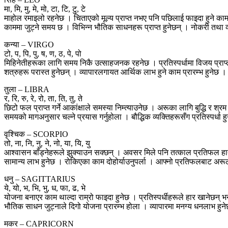
मा, मि, मु, मे, मो, टा, टि, टु, टे
माहोल रमाइलो रहनेछ । चिताएको मूल्य प्राप्त नभए पनि पछिलाई फाइदा हुने क
काममा जुट्ने समय छ । विभिन्न भौतिक साधनहरू प्राप्त हुनेछन् । नोकरी तथा 
कन्या – VIRGO
टो, प, पि, पु, ष, ण, ठ, पे, पो
मिहिनेतीहरूका लागि समय निकै उत्साहजनक रहनेछ । प्रतिस्पर्धामा विजय प्राप्त ह
शत्रुहरू परास्त हुनेछन् । व्यापारलगायत आर्थिक लाभ हुने काम प्रारम्भ हुनेछ । महत
तुला – LIBRA
र, रि, रु, रे, रो, ता, ति, तु, ते
छिटो फल प्राप्त गर्ने आकांक्षाले समस्या निम्त्याउनेछ । अरूका लागि बुद्धि र 
समयको मागअनुसार चल्ने प्रयास गर्नुहोला । बौद्धिक व्यक्तिहरूसँग प्रतिस्पर्धा 
वृश्चिक – SCORPIO
तो, ना, नि, नु, ने, नो, या, यि, यु
आश्वासन बाँड्नेहरूले झुक्याउन सक्छन् । अवसर मिले पनि तत्काल प्रतिफल हात
सामान्य लाभ हुनेछ । रोकिएका काम दोहोर्याउनुपर्ला । आफ्नो प्रतिफलबाट अर
धनु – SAGITTARIUS
ये, यो, भ, भि, भु, ध, फा, ढ, भे
योजना बनाएर काम थाल्दा राम्रो फाइदा हुनेछ । प्रतिस्पर्धीहरूले हार खानेछन् भ
भौतिक साधन जुट्नाले दिगो योजना प्रारम्भ होला । व्यापारमा मनग्य धनलाभ हुन
मकर – CAPRICORN