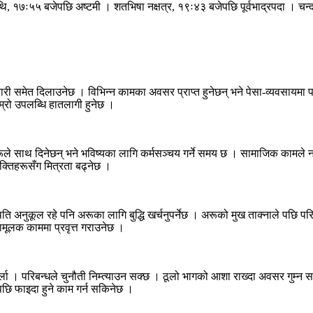
७ः५५ बजेपछि अष्टमी । शतभिषा नक्षत्र, १९ः४३ बजेपछि पूर्वभाद्रपदा । चन्द्
ेवारी समेत दिलाउनेछ । विभिन्न कामका अवसर प्राप्त हुनेछन् भने पेसा-व्यवसायम
म्रो उपलब्धि हातलागी हुनेछ ।
हरूले साथ दिनेछन् भने भविष्यका लागि कर्मसञ्चय गर्ने समय छ । सामाजिक कामले 
यक्तिहरूसँग मित्रता बढ्नेछ ।
िति अनुकूल रहे पनि अरूका लागि बुद्धि खर्चनुपर्नेछ । अरूको मुख ताक्नाले पछि 
वामूलक काममा प्रवृत्त गराउनेछ ।
ुपर्ला । परिबन्धले चुनौती निम्त्याउन सक्छ । ठूलो भागको आशा राख्दा अवसर गुम्न 
 पछि फाइदा हुने काम गर्न सकिनेछ ।