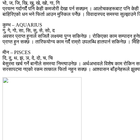
भो, ज, जि, खि, खु, खे, खो, गा, गि
प्रयत्न गर्दागर्दै पनि केही कमजोरी देखा पर्न सक्छन् । आलोचकहरूबाट पनि केह
बाहिरिएको धन भने फिर्ता आउन मुस्किल पर्नेछ । विवादास्पद समस्या सुल्झाउने जिम्
कुम्भ – AQUARIUS
गु, गे, गो, सा, सि, सु, से, सो, द
अवसर प्राप्त हुनाले सजिलै लक्ष्यमा पुग्न सकिनेछ । रोकिएका काम सम्पादन हु
प्राप्त हुन सक्छ । तारिफयोग्य काम गर्दै राम्रो उपलब्धि हातपार्न सकिनेछ । म
मीन – PISCES
दि, दु, थ, झ, ञ, दे, दो, च, चि
बेसुरमा खर्च गर्ने बानीले समस्या निम्त्याउनेछ । अर्थअभावले विशेष काम रोकिन
सरसापटमा गएको रकम तत्काल फिर्ता नहुन सक्छ । आश्वासन बाँड्नेहरूले झुक