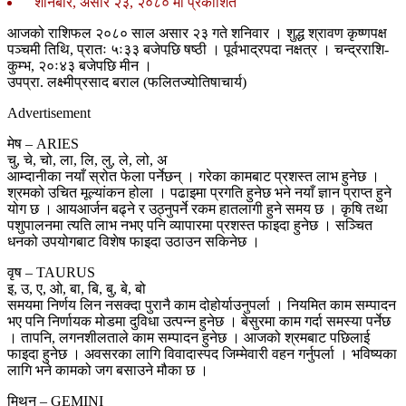
शनिबार, असार २३, २०८० मा प्रकाशित
आजको राशिफल २०८० साल असार २३ गते शनिवार । शुद्ध श्रावण कृष्णपक्ष
पञ्चमी तिथि, प्रातः ५ः३३ बजेपछि षष्ठी । पूर्वभाद्रपदा नक्षत्र । चन्द्रराशि-
कुम्भ, २०ः४३ बजेपछि मीन ।
उपप्रा. लक्ष्मीप्रसाद बराल (फलितज्योतिषाचार्य)
Advertisement
मेष – ARIES
चु, चे, चो, ला, लि, लु, ले, लो, अ
आम्दानीका नयाँ स्रोत फेला पर्नेछन् । गरेका कामबाट प्रशस्त लाभ हुनेछ ।
श्रमको उचित मूल्यांकन होला । पढाइमा प्रगति हुनेछ भने नयाँ ज्ञान प्राप्त हुने
योग छ । आयआर्जन बढ्ने र उठ्नुपर्ने रकम हातलागी हुने समय छ । कृषि तथा
पशुपालनमा त्यति लाभ नभए पनि व्यापारमा प्रशस्त फाइदा हुनेछ । सञ्चित
धनको उपयोगबाट विशेष फाइदा उठाउन सकिनेछ ।
वृष – TAURUS
इ, उ, ए, ओ, बा, बि, बु, बे, बो
समयमा निर्णय लिन नसक्दा पुरानै काम दोहोर्याउनुपर्ला । नियमित काम सम्पादन
भए पनि निर्णायक मोडमा दुविधा उत्पन्न हुनेछ । बेसुरमा काम गर्दा समस्या पर्नेछ
। तापनि, लगनशीलताले काम सम्पादन हुनेछ । आजको श्रमबाट पछिलाई
फाइदा हुनेछ । अवसरका लागि विवादास्पद जिम्मेवारी वहन गर्नुपर्ला । भविष्यका
लागि भने कामको जग बसाउने मौका छ ।
मिथुन – GEMINI