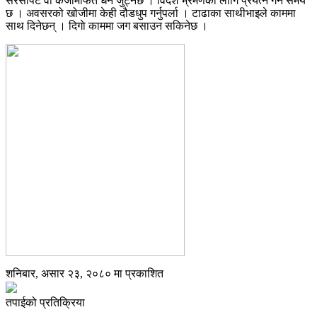
सरसापट वा कर्जामार्फत धन जुट्नेछ । विदेश भ्रमणका लागि प्रयत्न गर्ने समय
छ । अवसरको खोजीमा केही दौडधुप गर्नुपर्ला । टाढाका साथीभाइले काममा
साथ दिनेछन् । दिगाे काममा जग बसाउन सकिनेछ ।
शनिबार, असार २३, २०८० मा प्रकाशित
तपाईको प्रतिक्रिया