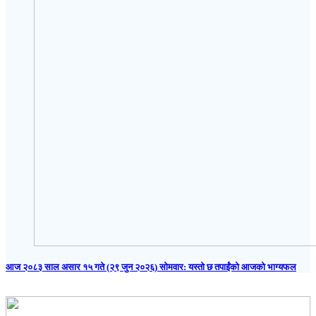
आज २०८३ साल असार १५ गते (२९ जुन २०२६) साेमवार: यस्तो छ तपाईंको आजको भाग्यफल