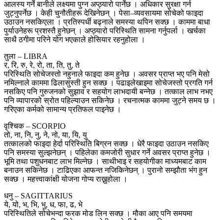
आलस्य गर्ने बानीले लक्ष्यमा पुग्न अप्ठ्यारो पार्नेछ । अधिकार सुरक्षा गर्न
जुट्नुपर्नेछ । केही चुनौतीहरू देखिनेछन् । पेसा–व्यवसायमा सोचेको फाइदा
उठाउन नसकिएला । प्रतिस्पर्धी बढ्नाले समस्या थपिन सक्छ । काममा बाधा
पुर्याउनेहरू प्रशस्तै हुनेछन् । अप्ठ्यारो परिस्थिति सामना गर्नुपर्ला । खर्चका
साथै ठगीमा परिने योग भएकाले होसियार रहनुहोला ।
तुला – LIBRA
र, रि, रु, रे, रो, ता, ति, तु, ते
परिस्थिति सोचेजस्तो नहुनाले फाइदा कम हुनेछ । अवसर प्राप्त भए पनि मेसो
नमिल्नाले काममा ढिलासुस्ती हुन सक्छ । पढाइलेखाइमा सोचेजस्तो प्रगति गर्न
नसकिए पनि गुरुजनको सुझाव र सहयोग लाभदायी बन्नेछ । तत्काल लाभ नभए
पनि व्यापारको स्रोत पहिल्याउन सकिनेछ । रचनात्मक काममा जुट्ने समय छ ।
गरिएका कर्मको सामान्य प्रतिफल पाइनेछ ।
वृश्चिक – SCORPIO
तो, ना, नि, नु, ने, नो, या, यि, यु
तत्कालको फाइदा हेर्दा परिस्थिति बिग्रन सक्छ । धेरै फाइदा उठाउन नसकिए
पनि समस्या सुल्झनेछन् । पहिलेका कमजोरी सुधार गर्ने अवसर प्राप्त हुनेछ ।
भूमि तथा पशुधनबाट लाभ मिल्नेछ । साथीभाइ र सहयाेगीका माध्यमबाट काम
बनाउन सकिनेछ । टाढिएका आफन्त नजिकिनेछन् । पुरानो सम्झौता भंग हुन
सक्छ । महत्त्वाकांक्षी योजना गोप्य राख्नुहोला ।
धनु – SAGITTARIUS
ये, यो, भ, भि, भु, ध, फा, ढ, भे
परिस्थितिले सोचेभन्दा फरक मोड लिन सक्छ । मौका आए पनि समयमा