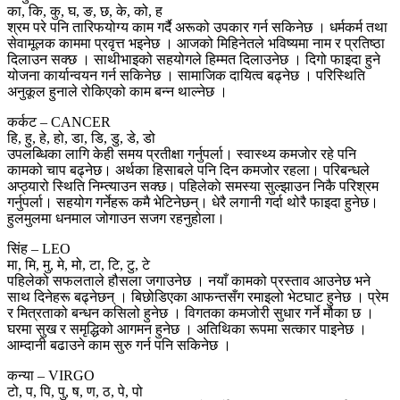
का, कि, कु, घ, ङ, छ, के, को, ह
श्रम परे पनि तारिफयोग्य काम गर्दै अरूको उपकार गर्न सकिनेछ । धर्मकर्म तथा
सेवामूलक काममा प्रवृत्त भइनेछ । आजको मिहिनेतले भविष्यमा नाम र प्रतिष्ठा
दिलाउन सक्छ । साथीभाइको सहयोगले हिम्मत दिलाउनेछ । दिगो फाइदा हुने
योजना कार्यान्वयन गर्न सकिनेछ । सामाजिक दायित्व बढ्नेछ । परिस्थिति
अनुकूल हुनाले रोकिएको काम बन्न थाल्नेछ ।
कर्कट – CANCER
हि, हु, हे, हो, डा, डि, डु, डे, डो
उपलब्धिका लागि केही समय प्रतीक्षा गर्नुपर्ला। स्वास्थ्य कमजाेर रहे पनि
कामको चाप बढ्नेछ। अर्थका हिसाबले पनि दिन कमजोर रहला। परिबन्धले
अप्ठ्यारो स्थिति निम्त्याउन सक्छ। पहिलेकाे समस्या सुल्झाउन निकै परिश्रम
गर्नुपर्ला। सहयोग गर्नेहरू कमै भेटिनेछन्। धेरै लगानी गर्दा थोरै फाइदा हुनेछ।
हुलमुलमा धनमाल जोगाउन सजग रहनुहोला।
सिंह – LEO
मा, मि, मु, मे, मो, टा, टि, टु, टे
पहिलेको सफलताले हौसला जगाउनेछ । नयाँ कामको प्रस्ताव आउनेछ भने
साथ दिनेहरू बढ्नेछन् । बिछोडिएका आफन्तसँग रमाइलो भेटघाट हुनेछ । प्रेम
र मित्रताको बन्धन कसिलो हुनेछ । विगतका कमजोरी सुधार गर्ने मौका छ ।
घरमा सुख र समृद्धिको आगमन हुनेछ । अतिथिका रूपमा सत्कार पाइनेछ ।
आम्दानी बढाउने काम सुरु गर्न पनि सकिनेछ ।
कन्या – VIRGO
टो, प, पि, पु, ष, ण, ठ, पे, पो