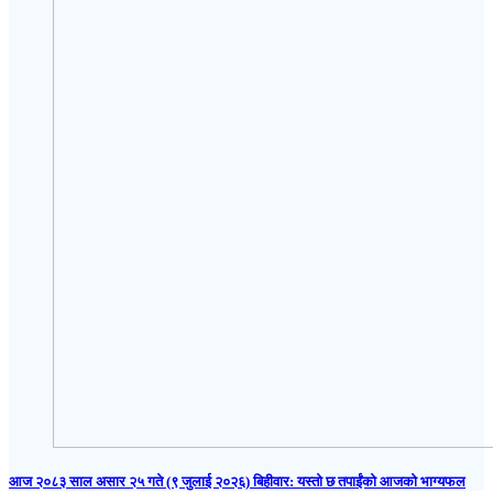
आज २०८३ साल असार २५ गते (९ जुलाई २०२६) बिहीवार: यस्तो छ तपाईंको आजको भाग्यफल