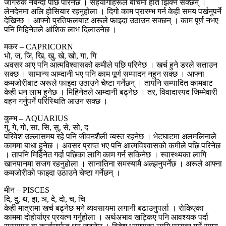
जागरुक नबन्दा पछि परिनेछ । सहयोगीहरूले बीचैमा हात झिक्न सक्छन् ।
लेनदेनमा अलि होसियार रहनुहोला । दिगो काम प्रारम्भ गर्न केही समय पर्खनुपर्ने
देखिन्छ । आफ्नो प्रतिफलबाट अरूले फाइदा उठाउन सक्छन् । काम पूर्ण नभए
पनि मिहिनेतले आंशिक लाभ दिलाउनेछ ।
मकर – CAPRICORN
भो, ज, जि, खि, खु, खे, खो, गा, गि
अवसर आए पनि आत्मविश्वासको कमीले पछि परिनेछ । खर्च हुने डरले सताउन
सक्छ । सामान्य आम्दानी भए पनि काम पूर्ण सम्पादन नहुन सक्छ । आफ्ना
कमजोरीबाट अरूले फाइदा उठाउने चेष्टा गर्नेछन् । तापनि सम्पादित कामबाट
केही धन लाभ हुनेछ । मिहिनेतले आम्दानी बढ्नेछ । तर, विवादास्पद जिम्मेवारी
वहन गर्नुपर्ने परिस्थिति आउन सक्छ ।
कुम्भ – AQUARIUS
गु, गे, गो, सा, सि, सु, से, सो, द
परिवेश उल्लासमय रहे पनि जीवनशैली व्यस्त रहनेछ । भेटघाटमा अलमलिनाले
काममा बाधा हुनेछ । अवसर प्राप्त भए पनि आत्मविश्वासको कमीले पछि परिनेछ
। तापनि मिहिनेत गर्दा पछिका लागि काम गर्न सकिनेछ । स्वास्थ्यका लागि
खानपानमा सजग रहनुहोला । सानातिना समस्यामै अल्झनुपर्नेछ । अरूले आफ्ना
कमजोरीको फाइदा उठाउने चेष्टा गर्नेछन् ।
मीन – PISCES
दि, दु, थ, झ, ञ, दे, दो, च, चि
केही मात्रामा खर्च बढ्नेछ भने व्यवसायमा लगानी बढाउनुपर्ला । रोकिएका
काममा दोहोर्याएर प्रयत्न गर्नुहोला । अर्थअभाव खट्किए पनि आवश्यक पर्दा