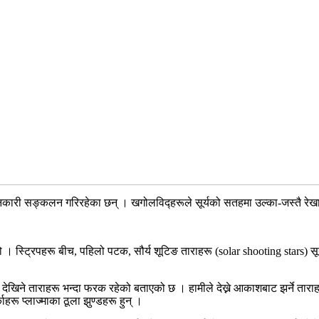
 जानकारी सङ्कलन गरिरहेका छन् । खगोलविद्हरूले सूर्यको सतहमा उल्का-जस्तै रेखाह
हो । स्ट्रिपहरू बीच, पहिलो पटक, सौर्य शूटिङ ताराहरू (solar shooting stars) स
खिने ताराहरू भन्दा फरक रहेको बताएको छ । हामीले देख्ने आकाशबाट झर्ने ताराहरू अ
काहरू प्लाज्माका ठूला झुण्डहरू हुन् ।