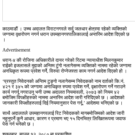
काठमाडौं । उच्च अदालत विराटनगरले सर्दु जलधार क्षेत्रमा रहेको व्यक्तिको
जग्गामा वृक्षरोपण नगर्न धरान उपमहानगरपालिकालाई अन्तरिम आदेश दिएको छ
।
Advertisement
धरान-४ की रोजिना अधिकारीले दायर गरेको रिटमा न्यायाधीश मिलनकुमार
राईको इजलासले मुद्दाको अन्तिम टुंगो नलागेसम्म व्यक्तिको नाममा रहेको जग्गामा
अनधिकृत रूपमा प्रवेश गर्ने, विरुवा रोप्नेजस्ता काम नगर्न आदेश दिएको हो ।
‘प्रस्तुत निवेदनको अन्तिम टुङ्गो नलागेसम्म निवेदकको नाम दर्ताको कि.नं.
४२१ र ३४५ को जग्गामा अनाधिकृत रुपमा प्रवेश गर्ने, वृक्षारोपण गर्ने गराउने
कार्य नगर्नू नगराउनु भनी उच्च अदालत नियमावली, २०७३ को नियम ४२
बमोजिम विपक्षीहरुको नाममा अन्तरिम आदेश जारी गरिदिएको छ । आदेशको
जानकारी विपक्षीहरुलाई दिई नियमानुसार पेस गर्नू,’ आदेशमा भनिएको छ ।
साथै अदालतले उपमहानगरलाई रिट निवेदकको मागबमोजिमको आदेश जारी
नहुनुपर्ने कुनै आधार, कारण र प्रमाण भए १५ दिनभित्र लिखितरूपमा जवाफ
पेस गर्न भनेको छ ।
शुक्रबार, साउन १२, २०८० मा प्रकाशित