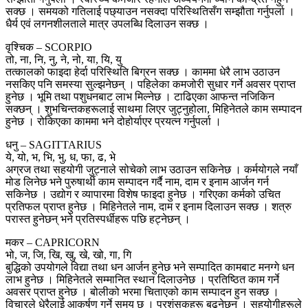
सक्छ । समयको गतिलाई पछ्याउन नसक्दा परिस्थितिसँग सम्झौता गर्नुपर्ला ।
धैर्य एवं लगनशीलताले मात्र उपलब्धि दिलाउन सक्छ ।
वृश्चिक – SCORPIO
तो, ना, नि, नु, ने, नो, या, यि, यु
तत्कालको फाइदा हेर्दा परिस्थिति बिग्रन सक्छ । काममा धेरै लाभ उठाउन
नसकिए पनि समस्या सुल्झनेछन् । पहिलेका कमजोरी सुधार गर्ने अवसर प्राप्त
हुनेछ । भूमि तथा पशुधनबाट लाभ मिल्नेछ । टाढिएका आफन्त नजिकिन
सक्छन् । शुभचिन्तकहरूलाई साथमा लिएर जुट्नुहोला, मिहिनेतले काम सम्पादन
हुनेछ । रोकिएका काममा भने दोहोर्याएर प्रयत्न गर्नुपर्ला ।
धनु – SAGITTARIUS
ये, यो, भ, भि, भु, ध, फा, ढ, भे
अग्रज तथा सहयोगी जुट्नाले सोचेको लाभ उठाउन सकिनेछ । कर्मयोगले नयाँ
मोड लिनेछ भने पुरुषार्थी काम सम्पादन गर्दै नाम, दाम र इनाम आर्जन गर्न
सकिनेछ । उद्योग र व्यापारमा विशेष फाइदा हुनेछ । गरिएका कर्मको उचित
प्रतिफल प्राप्त हुनेछ । मिहिनेतले नाम, दाम र इनाम दिलाउन सक्छ । शत्रु
परास्त हुनेछन् भने प्रतिस्पर्धीहरू पछि हट्नेछन् ।
मकर – CAPRICORN
भो, ज, जि, खि, खु, खे, खो, गा, गि
बुद्धिको उपयोगले विद्या तथा धन आर्जन हुनेछ भने सम्पादित कामबाट मनग्गे धन
लाभ हुनेछ । मिहिनेतले सम्मानित स्थान दिलाउनेछ । प्रतिष्ठित काम गर्ने
अवसर प्राप्त हुनेछ । बोलीको भरमा चिताएको काम सम्पादन हुन सक्छ ।
विचारले धेरैलाई आकर्षण गर्ने समय छ । प्रशंसकहरू बढ्नेछन् । सहयोगीहरूले