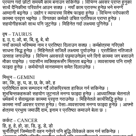
प्रयत्न गर्दा छोटो समयमै काम बनाउन सकिनेछ । विभिन्न अवसर प्राप्त हुनुका
साथै दैनिकीमा परिवर्तन आउन सक्छ । नयाँ काम प्रारम्भ हुनेछ भने मनग्गे
आम्दानी बढ्नेछ । उद्योग र व्यापारमा विशेष फाइदा हुनेछ । विभिन्न परोपकारी
काममा प्रवृत्त भइनेछ । विगतका कर्मको उचित प्रतिफल प्राप्त हुनेछ ।
सहयोगीहरूको साथ पनि जुट्नेछ । मिहिनेत गर्दा लक्ष्यमा पुगिनेछ ।
वृष – TAURUS
इ, उ, ए, ओ, बा, बि, बु, बे, बो
नयाँ कामले भविष्यमा नाम र प्रतिष्ठा दिलाउन सक्छ । कर्मक्षेत्रमा गरिएको
साधना सिद्ध हुनेछ । मिहिनेतले सजिलै लक्ष्यमा पुर्याउनेछ । प्रतीक्षित नतिजाले
उत्साह जगाउनेछ । विभिन्न अवसरले पछ्याउनेछन् भने दिगो काममा जग बसाउने
माैका पाइनेछ । पदासीन व्यक्तिहरूसँग मित्रता बढ्नेछ । व्यवसायमा पनि राम्रै
फाइदा हुनेछ । कर्मयोगले मानसम्मान समेत दिलाउनेछ ।
मिथुन – GEMINI
का, कि, कु, घ, ङ, छ, के, को, ह
प्रतिष्ठित काम सम्पादन गर्दै लोकप्रियता हासिल गर्न सकिनेछ ।
शुभचिन्तकहरूको सहयोग जुट्नाले मनग्य फाइदा हुनेछ । आध्यात्मिक चेतनाले
धर्मकर्म र सेवामूलक काममा प्रवृत्त गराउनेछ । मिहिनेतले कार्यसिद्धि हुनेछ ।
काममा नयाँ अवसर प्राप्त हुनेछ। पेसा–व्यवसायमा मनग्य फाइदा हुनेछ । आफ्नो
क्षेत्रमा प्रभुत्व जमाउँदै दाम, इनाम र प्रतिष्ठा कमाउने बेला छ ।
कर्कट – CANCER
हि, हु, हे, हो, डा, डि, डु, डे, डो
चुनौतीपूर्ण जिम्मेवारी वहन गर्नुपरे पनि बुद्धि-विवेकले काम गर्न सकिनेछ ।