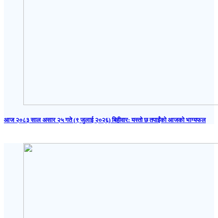
आज २०८३ साल असार २५ गते (९ जुलाई २०२६) बिहीवार: यस्तो छ तपाईंको आजको भाग्यफल