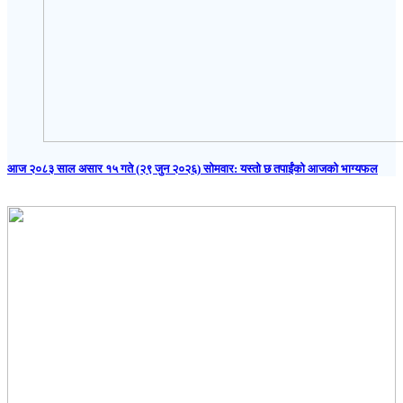
आज २०८३ साल असार १५ गते (२९ जुन २०२६) साेमवार: यस्तो छ तपाईंको आजको भाग्यफल