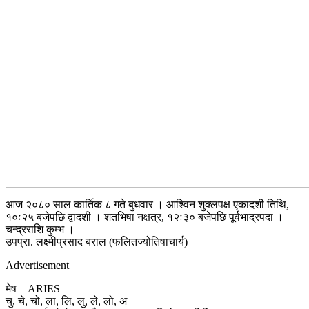
आज २०८० साल कार्तिक ८ गते बुधवार । आश्विन शुक्लपक्ष एकादशी तिथि,
१०ः२५ बजेपछि द्वादशी । शतभिषा नक्षत्र, १२ः३० बजेपछि पूर्वभाद्रपदा ।
चन्द्रराशि कुम्भ ।
उपप्रा. लक्ष्मीप्रसाद बराल (फलितज्योतिषाचार्य)
Advertisement
मेष – ARIES
चु, चे, चो, ला, लि, लु, ले, लो, अ