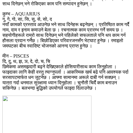
साथ दिनेछन् भने रोकिएका काम पनि सम्पादन हुनेछन् ।
कुम्भ – AQUARIUS
गु, गे, गो, सा, सि, सु, से, सो, द
नयाँ कामको प्रस्ताव आउनेछ भने साथ दिनेहरू बढ्नेछन् । प्रतिष्ठित काम गर्दै
नाम, दाम र इनाम कमाउने बेला छ । रचनात्मक काम प्रारम्भ गर्ने समय छ ।
सहयोगीहरूले राम्रो साथ दिनेछन् भने पहिलेको सफलताले पनि थप काम गर्न
हौसला प्रदान गर्नेछ । बिछोडिएका परिवारजनसँग भेटघाट हुनेछ । रमाइलो
जमघटका बीच स्वादिष्ट भोजनको आनन्द प्राप्त हुनेछ ।
मीन – PISCES
दि, दु, थ, झ, ञ, दे, दो, च, चि
छिमेकमा असमझदारी बढ्ने देखिएकाले होसियारीसाथ काम लिनुहोला ।
फाइदाका लागि केही वस्तु त्याग्नुपर्ला । आकस्मिक खर्च बढे पनि आवश्यक पर्दा
सरसापटमार्फत धन जुट्नेछ । आफ्ना सामानमा अरूले दाबी गर्न सक्छन् ।
यात्रा गर्दा धनमाल सुरक्षामा ध्यान दिनुहोला । चुनौती चिर्दै काम बनाउन
सकिनेछ । बलभन्दा बुद्धिको उपयोगले फाइदा दिलाउनेछ ।