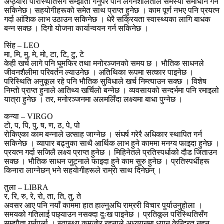
अप्ठ्यारा परिस्थितिसँग सम्झौता गर्नुपरे पनि लगनशीलताले समस्या समाधान गर्न
सकिनेछ। सहयोगीहरूको समेत साथ प्राप्त हुनेछ । काम पूर्ण नभए पनि प्रयत्न
गर्दा आंशिक लाभ उठाउन सकिनेछ । धेरै सक्रियता स्वास्थ्यका लागि बाधक
बन्न सक्छ । दिगो योजना कार्यान्वयन गर्न सकिनेछ ।
सिंह – LEO
मा, मि, मु, मे, मो, टा, टि, टु, टे
केही खर्च लागे पनि घुमफिर तथा मनोरञ्जनको समय छ । भौतिक साधनले
जीवनशैलीमा परिवर्तन ल्याउनेछ । अतिथिका रूपमा सत्कार पाइनेछ ।
परिस्थिति अनुकूल रहे पनि भौतिक सुविधाले खर्च निम्त्याउन सक्छ । विशेष
निम्तो प्राप्त हुनाले आतिथ्य खर्चिलो बन्नेछ । व्यवसायको सन्दर्भमा पनि रमाइलो
यात्रा हुनेछ । तर, मनोरञ्जनमा अलमलिँदा लक्ष्यमा बाधा पुग्नेछ ।
कन्या – VIRGO
टो, प, पि, पु, ष, ण, ठ, पे, पो
रोकिएका काम बन्नाले उत्साह जाग्नेछ । संघर्ष गरेरै अधिकार स्थापित गर्न
सकिनेछ । व्यापार बढ्नुका साथै आर्थिक लाभ हुने काममा मनग्य फाइदा हुनेछ ।
प्रयत्न गर्दा सजिलै लक्ष्य प्राप्त हुनेछ । मिहिनेतले प्रतिस्पर्धाको दौड जिताउन
सक्छ । भौतिक साधन जुट्नाले फाइदा हुने काम सुरु हुनेछ । प्रतिस्पर्धीहरू
किनारा लाग्नेछन् भने सहयाेगीहरूले राम्राे साथ दिनेछन् ।
तुला – LIBRA
र, रि, रु, रे, रो, ता, ति, तु, ते
अवसर आए पनि नयाँ काममा हात हाल्नुअघि राम्ररी विचार पुर्याउनुहोला ।
समयको गतिलाई पछ्याउन नसक्दा दुःख पाइनेछ । प्रतिकूल परिस्थितिसँग
सम्झौता गर्नुपर्ला । स्वास्थ्य कमजोर रहनाले अध्ययनमा ध्यान केन्द्रित नहुन