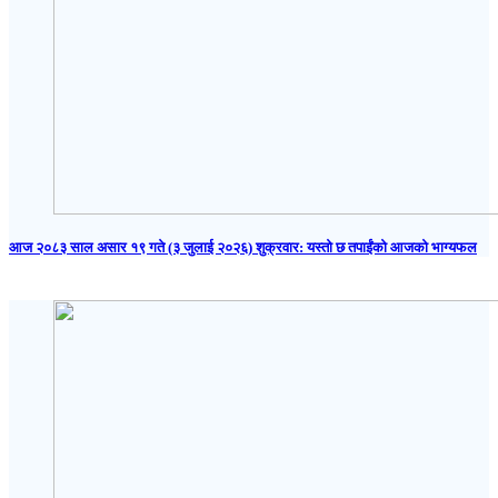
आज २०८३ साल असार १९ गते (३ जुलाई २०२६) शुक्रवार: यस्तो छ तपाईंको आजको भाग्यफल