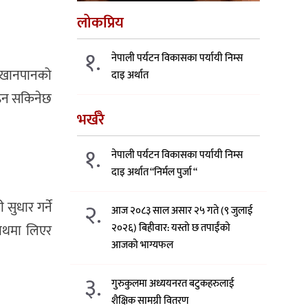
लोकप्रिय
१.
नेपाली पर्यटन विकासका पर्यायी निम्स
ष खानपानको
दाइ अर्थात
बढ्न सकिनेछ
भर्खरै
१.
नेपाली पर्यटन विकासका पर्यायी निम्स
दाइ अर्थात “निर्मल पुर्जा “
२.
सुधार गर्ने
आज २०८३ साल असार २५ गते (९ जुलाई
२०२६) बिहीवार: यस्तो छ तपाईंको
साथमा लिएर
आजको भाग्यफल
३.
गुरुकुलमा अध्ययनरत बटुकहरुलाई
शैक्षिक सामग्री वितरण