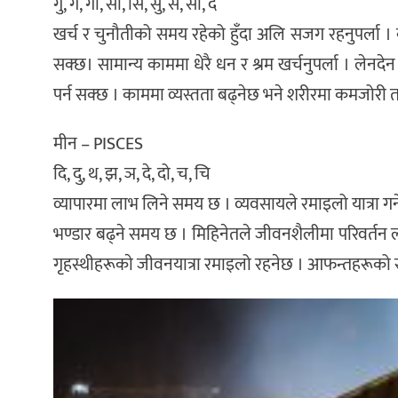
गु, गे, गो, सा, सि, सु, से, सो, द
खर्च र चुनौतीको समय रहेको हुँदा अलि सजग रहनुपर्ला । क
सक्छ। सामान्य काममा धेरै धन र श्रम खर्चनुपर्ला । ले
पर्न सक्छ । काममा व्यस्तता बढ्नेछ भने शरीरमा कमजोरी 
मीन – PISCES
दि, दु, थ, झ, ञ, दे, दो, च, चि
व्यापारमा लाभ लिने समय छ । व्यवसायले रमाइलो यात्रा गर्
भण्डार बढ्ने समय छ । मिहिनेतले जीवनशैलीमा परिवर्तन ल्य
गृहस्थीहरूकाे जीवनयात्रा रमाइलो रहनेछ । आफन्तहरूक