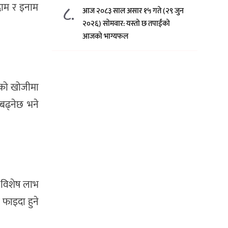
दाम र इनाम
८.
आज २०८३ साल असार १५ गते (२९ जुन
२०२६) साेमवार: यस्तो छ तपाईंको
आजको भाग्यफल
सरको खोजीमा
 बढ्नेछ भने
ट विशेष लाभ
ि फाइदा हुने