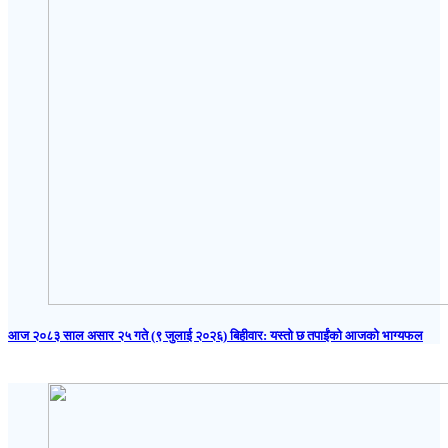
आज २०८३ साल असार २५ गते (९ जुलाई २०२६) बिहीवार: यस्तो छ तपाईंको आजको भाग्यफल