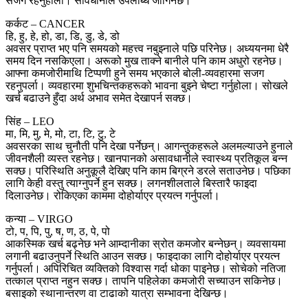
सजग रहनुहोला। सावधानीले उपलब्धि जाेगिनेछ।
कर्कट – CANCER
हि, हु, हे, हो, डा, डि, डु, डे, डो
अवसर प्राप्त भए पनि समयको महत्त्व नबुझ्नाले पछि परिनेछ। अध्ययनमा धेरै
समय दिन नसकिएला। अरूको मुख ताक्ने बानीले पनि काम अधुरो रहनेछ।
आफ्ना कमजोरीमाथि टिप्पणी हुने समय भएकाले बोली-व्यवहारमा सजग
रहनुपर्ला। व्यवहारमा शुभचिन्तकहरूको भावना बुझ्ने चेष्टा गर्नुहोला। सोखले
खर्च बढाउने हुँदा अर्थ अभाव समेत देखापर्न सक्छ।
सिंह – LEO
मा, मि, मु, मे, मो, टा, टि, टु, टे
अवसरका साथ चुनौती पनि देखा पर्नेछन्। आगन्तुकहरूले अलमल्याउने हुनाले
जीवनशैली व्यस्त रहनेछ। खानपानको असावधानीले स्वास्थ्य प्रतिकूल बन्न
सक्छ। परिस्थिति अनुकूलै देखिए पनि काम बिग्रने डरले सताउनेछ। पछिका
लागि केही वस्तु त्याग्नुपर्ने हुन सक्छ। लगनशीलताले बिस्तारै फाइदा
दिलाउनेछ। रोकिएका काममा दोहोर्याएर प्रयत्न गर्नुपर्ला।
कन्या – VIRGO
टो, प, पि, पु, ष, ण, ठ, पे, पो
आकस्मिक खर्च बढ्नेछ भने आम्दानीका स्रोत कमजोर बन्नेछन्। व्यवसायमा
लगानी बढाउनुपर्ने स्थिति आउन सक्छ। फाइदाका लागि दोहोर्याएर प्रयत्न
गर्नुपर्ला। अपिरिचित व्यक्तिको विश्वास गर्दा धोका पाइनेछ। सोचेको नतिजा
तत्काल प्राप्त नहुन सक्छ। तापनि पहिलेका कमजोरी सच्याउन सकिनेछ।
बसाइको स्थानान्तरण वा टाढाको यात्रा सम्भावना देखिन्छ।