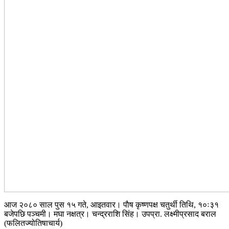
आज २०८० साल पुस १५ गते, आइतवार। पाैष कृष्णपक्ष चतुर्थी तिथि, १०ः३१
बजेपछि पञ्चमी। मघा नक्षत्र। चन्द्रराशि सिंह। उपप्रा. लक्ष्मीप्रसाद बराल
(फलितज्योतिषाचार्य)