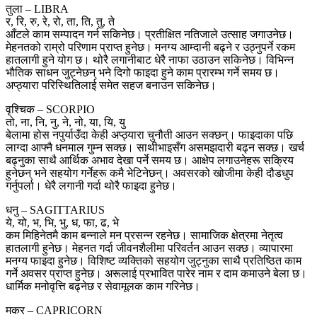
तुला – LIBRA
र, रि, रु, रे, रो, ता, ति, तु, ते
आँटले काम सम्पादन गर्न सकिनेछ। प्रतीक्षित नतिजाले उत्साह जगाउनेछ।
मेहनतको राम्रो परिणाम प्राप्त हुनेछ। मनग्य आम्दानी बढ्ने र उठ्नुपर्ने रकम
हातलागी हुने योग छ। थोरै लगानीबाट धेरै नाफा उठाउन सकिनेछ। विभिन्न
भौतिक साधन जुट्नेछन् भने दिगो फाइदा हुने काम प्रारम्भ गर्ने समय छ।
अप्ठ्यारा परिस्थितिलाई समेत सहज बनाउन सकिनेछ।
वृश्चिक – SCORPIO
तो, ना, नि, नु, ने, नो, या, यि, यु
बेलामा होस नपुर्याउँदा केही अप्ठ्यारा चुनौती आउन सक्छन्। फाइदाका पछि
लाग्दा आफ्नै धनमाल गुम्न सक्छ। साथीभाइसँग असमझदारी बढ्न सक्छ। खर्च
बढ्नुका साथै आर्थिक अभाव देखा पर्ने समय छ। आक्षेप लगाउनेहरू सक्रिय
हुनेछन् भने सहयोग गर्नेहरू कमै भेटिनेछन्। अवसरको खोजीमा केही दौडधुप
गर्नुपर्ला। धेरै लगानी गर्दा थोरै फाइदा हुनेछ।
धनु – SAGITTARIUS
ये, यो, भ, भि, भु, ध, फा, ढ, भे
कम मिहिनेतमै काम बन्नाले मन प्रसन्न रहनेछ। सामाजिक क्षेत्रमा नेतृत्व
हातलागी हुनेछ। मेहनत गर्दा जीवनशैलीमा परिवर्तन आउन सक्छ। व्यापारमा
मनग्य फाइदा हुनेछ। विशिष्ट व्यक्तिको सहयोग जुट्नुका साथै प्रतिष्ठित काम
गर्ने अवसर प्राप्त हुनेछ। अरूलाई प्रभावित पारेर नाम र दाम कमाउने बेला छ।
धार्मिक मनोवृत्ति बढ्नेछ र सेवामूलक काम गरिनेछ।
मकर – CAPRICORN