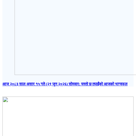
आज २०८३ साल असार १५ गते (२९ जुन २०२६) साेमवार: यस्तो छ तपाईंको आजको भाग्यफल