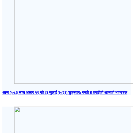
आज २०८३ साल असार १९ गते (३ जुलाई २०२६) शुक्रवार: यस्तो छ तपाईंको आजको भाग्यफल