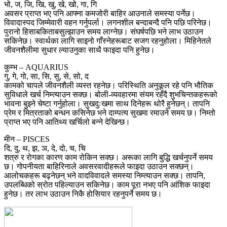
भो, ज, जि, खि, खु, खे, खो, गा, गि
अवसर प्राप्त भए पनि आफ्ना कमजोरी बाहिर आउनाले समस्या पर्नेछ।
विवादास्पद जिम्मेवारी वहन गर्नुपर्ला। लगनशील बन्दाबन्दै पनि पछि परिनेछ।
पुरानो हिसाबकिताबसुल्झाउन समय लाग्नेछ। संघर्षपछि भने लाभ उठाउन
सकिनेछ। स्वार्थका लागि साइनो गाँस्नेहरूबाट सजग रहनुहोला। मिहिनेतले
जीवनशैलीमा सुधार ल्याउनुका साथै फाइदा पनि हुनेछ।
कुम्भ – AQUARIUS
गु, गे, गो, सा, सि, सु, से, सो, द
कामको चापले जीवनशैली व्यस्त रहनेछ। परिस्थिति अनुकूल रहे पनि भौतिक
सुविधाले खर्च निम्त्याउन सक्छ। बोली-व्यवहारमा संयम रहँदै शुभचिन्तकहरूको
भावना बुझ्ने चेष्टा गर्नुहोला। सुखदुःखमा साथ दिनेहरू थोरै हुनेछन्। तापनि
प्रेम र मित्रताको बन्धन कसिनेछ भने दाम्पत्य सुखमा रमाउने समय छ। निम्तो
प्राप्त भए पनि आतिथ्य खर्चिलो बन्ने देखिन्छ।
मीन – PISCES
दि, दु, थ, झ, ञ, दे, दो, च, चि
शत्रु र राेगका कारण काम रोकिन सक्छ। अरूका लागि बुद्धि खर्चनुपर्ने समय
छ। गोपनीयता बाहिरिनाले अवसरवादीहरूले फाइदा उठाउन सक्छन्।
आलोचकहरू बढ्नेछन् भने वादविवादले समस्या निम्त्याउन सक्छ। तापनि,
उपलब्धिको स्रोत पहिल्याउन सकिनेछ। काम पूरा नभए पनि आंशिक फाइदा
हुनेछ। तर लाभ उठाउन निकै हाेसियार रहनुपर्ने समय छ।