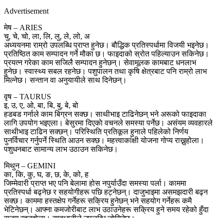
Advertisement
मेष – ARIES
चु, चे, चो, ला, लि, लु, ले, लो, अ
अध्ययनमा राम्रो उपलब्धि प्राप्त हुनेछ। बौद्धिक प्रतिस्पर्धामा विजयी भइनेछ।
प्रतिष्ठित काम सम्पादन गर्ने मौका छ। फाइदाको स्रोत पहिल्याउन सकिनेछ।
प्रयत्न गरेका काम सजिलै सम्पादन हुनेछन्। सेवामूलक कामबाट धनलाभ
हुनेछ। स्वास्थ्य सबल रहनेछ। पशुपालन तथा कृषि क्षेत्रबाट पनि राम्रो लाभ
मिल्नेछ। सन्तान वा अनुयायीले साथ दिनेछन्।
वृष – TAURUS
इ, उ, ए, ओ, बा, बि, बु, बे, बो
हडबड गर्नाले काम बिग्रन सक्छ। साथीभाइ टाढिनेछन् भने अरूको फाइदाका
लागि उपयोग भइएला। बेसुरमा दिएकाे वचनले समस्या पर्नेछ। असंयम व्यवहारले
साथीभाइ टाढिन सक्छन्। परिस्थिति प्रतिकूल हुनाले पहिलेको निर्णय
पुनर्विचार गर्नुपर्ने स्थिति आउन सक्छ। महत्त्वाकांक्षी योजना गोप्य राख्नुहोला।
पशुधनबाट सामान्य लाभ उठाउन सकिनेछ।
मिथुन – GEMINI
का, कि, कु, घ, ङ, छ, के, को, ह
जिम्मेवारी प्राप्त भए पनि बेलामा होस नपुर्याउँदा समस्या पर्ला। काममा
प्रतिस्पर्धा बढ्नेछ र सहयोगीहरू पछि हट्नेछन्। दाजुभाइमा असमझदारी बढ्न
सक्छ। काममा हस्तक्षेप गर्नेहरू सक्रिय हुनेछन् भने सहयोग गर्नेहरू कमै
भेटिनेछन्। आफ्ना कमजोरीबाट लाभ उठाउनेहरू सक्रिय हुने समय रहेको हुँदा