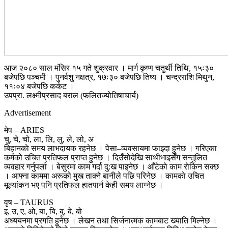
आज २०८० साल मंसिर १५ गते शुक्रवार । मार्ग कृष्ण चतुर्थी तिथि, १५ः३०
बजेपछि पञ्चमी । पुनर्वशु नक्षत्र, १७ः३० बजेपछि तिष्य । चन्द्रराशि मिथुन,
११ः०४ बजेपछि कर्कट ।
उपप्रा. लक्ष्मीप्रसाद बराल (फलितज्योतिषाचार्य)
Advertisement
मेष – ARIES
चु, चे, चो, ला, लि, लु, ले, लो, अ
बिहानकाे समय लाभदायक रहनेछ । पेसा–व्यवसायमा फाइदा हुनेछ । गरिएका
कर्मको उचित प्रतिफल प्राप्त हुनेछ । दिउँसाेदेखि साथीभाइसँग सन्तुलित
व्यवहार गर्नुपर्ला । बेसुरमा काम गर्दा दु:ख पाइनेछ । आँटेकाे काम राेकिन सक्छ
। आफ्ना काममा अरूको मुख ताक्ने बानीले पछि परिनेछ । कामकाे उचित
मूल्यांकन भए पनि प्रतिफल हातपार्न केही समय लाग्नेछ ।
वृष – TAURUS
इ, उ, ए, ओ, बा, बि, बु, बे, बो
अध्ययनमा प्रगति हुनेछ । लेखन तथा सिर्जनात्मक कामबाट ख्याति मिल्नेछ ।