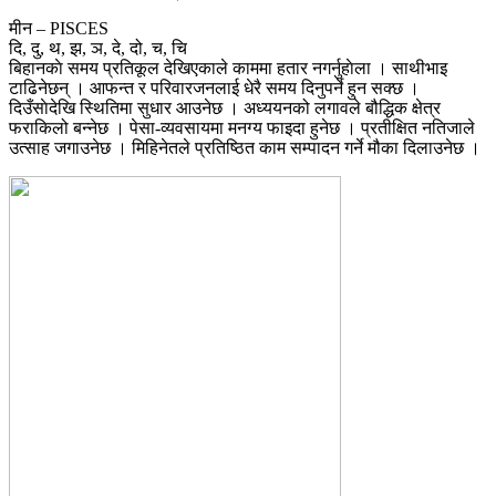
मीन – PISCES
दि, दु, थ, झ, ञ, दे, दो, च, चि
बिहानकाे समय प्रतिकूल देखिएकाले काममा हतार नगर्नुहाेला । साथीभाइ
टाढिनेछन् । आफन्त र परिवारजनलाई धेरै समय दिनुपर्ने हुन सक्छ ।
दिउँसाेदेखि स्थितिमा सुधार आउनेछ । अध्ययनको लगावले बौद्धिक क्षेत्र
फराकिलो बन्नेछ । पेसा-व्यवसायमा मनग्य फाइदा हुनेछ । प्रतीक्षित नतिजाले
उत्साह जगाउनेछ । मिहिनेतले प्रतिष्ठित काम सम्पादन गर्ने मौका दिलाउनेछ ।