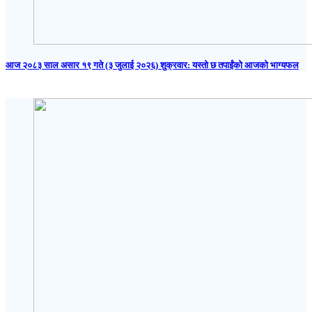
आज २०८३ साल असार १९ गते (३ जुलाई २०२६) शुक्रवार: यस्तो छ तपाईंको आजको भाग्यफल