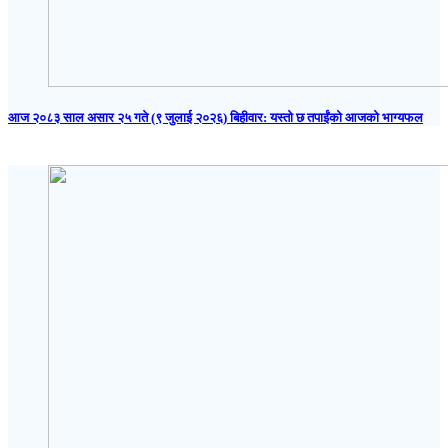
आज २०८३ साल असार २५ गते (९ जुलाई २०२६) बिहीवार: यस्तो छ तपाईंको आजको भाग्यफल