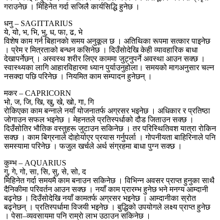
गराउनेछ । मिहिनेत गर्दा सजिलै कार्यसिद्धि हुनेछ ।
धनु – SAGITTARIUS
ये, यो, भ, भि, भु, ध, फा, ढ, भे
विशेष काम गर्न बिहानकाे समय अनुकूल छ । अतिथिका रूपमा सत्कार पाइनेछ
। प्रेम र मित्रताको बन्धन कसिनेछ । दिउँसाेदेखि केही व्यावहारिक बाधा
देखापर्नेछन् । अस्वस्थ शरीर लिएर काममा जुट्नुपर्ने अवस्था आउन सक्छ ।
स्वास्थ्यका लागि आहारविहारमा ध्यान पुर्याउनुहोला। समयको मागअनुसार चल्न
नसक्दा पछि परिनेछ । नियमित काम सम्पादन हुनेछन् ।
मकर – CAPRICORN
भो, ज, जि, खि, खु, खे, खो, गा, गि
रोकिएका काम बन्नाले नयाँ योजनातर्फ अग्रसर भइनेछ । अधिकार र प्रतिष्ठा
जोगाउन सफल भइनेछ । मेहनतले प्रतिस्पर्धाको दौड जिताउन सक्छ ।
दिउँसोतिर भौतिक वस्तुहरू जुटाउन सकिनेछ । तर परिस्थितिवश यात्रा राेकिन
सक्छ । काम बिग्रनाले दाेहाेर्याएर प्रयास गर्नुपर्ला । गोपनीयता बाहिरिनाले पनि
समस्यामा परिनेछ । फजुल खर्चले अर्थ संग्रहमा बाधा पुग्न सक्छ ।
कुम्भ – AQUARIUS
गु, गे, गो, सा, सि, सु, से, सो, द
मिहिनेत गर्दा समयमै काम बनाउन सकिनेछ । विभिन्न अवसर प्राप्त हुनुका साथै
दैनिकीमा परिवर्तन आउन सक्छ । नयाँ काम प्रारम्भ हुनेछ भने मनग्य आम्दानी
बढ्नेछ । दिउँसोदेखि नयाँ कामतर्फ अग्रसर भइनेछ । आम्दानीका स्रोत
बढ्नेछन् । प्रतिस्पर्धामा विजयी भइनेछ । बुद्धिको उपयोगले लक्ष्य प्राप्त हुनेछ
। पेसा–व्यवसायमा पनि राम्राे लाभ उठाउन सकिनेछ ।