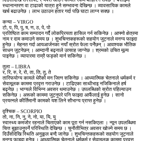
स्थानान्तरण वा टाढाको यात्रा हुने सम्भावना देखिन्छ । व्यावसायिक कामले
खर्च बढाउनेछ । लाभ उठाउन हतार गर्दा पछि घाटा लाग्न सक्छ ।
कन्या – VIRGO
टो, प, पि, पु, ष, ण, ठ, पे, पो
प्रतिष्ठित काम सम्पादन गर्दै लोकप्रियता हासिल गर्न सकिनेछ । आफ्नो क्षेत्रमा
नाम र दाम कमाउने समय छ । शुभचिन्तकहरूको सहयोग जुट्नाले मनग्य फाइदा
हुनेछ । मेहनत गर्दा आयआर्जनका नयाँ स्रोत फेला पर्नेछन् । आवश्यक भौतिक
साधन जुट्नेछन् । आम्दानी बढ्नाले उत्साह जाग्नेछ । श्रमको उचित मूल्य
पाइनेछ । व्यापारमा राम्रै फड्को मार्न सकिनेछ ।
तुला – LIBRA
र, रि, रु, रे, रो, ता, ति, तु, ते
तारिफयोग्य कामले धेरैको मन जित्न सकिनेछ । आध्यात्मिक चेतनाले धर्मकर्म र
सेवामूलक काममा प्रवृत्त गराउनेछ । टाढिएका साथीभाइ नजिकिनाले हर्ष
बढ्नेछ । भाग्यले विभिन्न अवसर थमाउनेछ । उपलब्धिको स्रोत पहिल्याउन
सकिनेछ । अरूको काममा जुट्नुपरे पनि फाइदा आफैंलाई हुनेछ । सानो
प्रयत्नले कीर्तिमानी कामको यश लिने सौभाग्य प्राप्त हुनेछ ।
वृश्चिक – SCORPIO
तो, ना, नि, नु, ने, नो, या, यि, यु
स्वास्थ्य कमजोर रहनाले चिताएको काम पूरा गर्न नसकिएला । न्यून उपलब्धिमा
चित्त बुझाउनुपर्ने परिस्थिति देखिन्छ । चुनौतीभित्र अवसर खोज्ने समय छ ।
दिउँसाेदेखि स्थिति अनुकूल बन्दै जानेछ । शुभचिन्तकहरूको सहयोग जुट्नाले
मनग्य फाइदा हुनेछ । आध्यात्मिक चेतनाले धर्मकर्म र सेवामूलक काममा प्रवृत्त