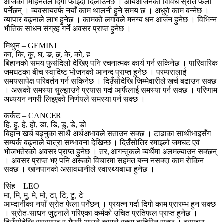
आजकाे मिहिनेतले दिगो फाइदा दिलाउनेछ । आयआर्जनका विविध स्रोत फेला
पर्नेछन् । व्यवसायतर्फ नयाँ काम थालनी हुने समय छ । अधुराे काम बन्नेछ ।
व्यापार बढ्नाले लाभ हुनेछ । कामको लगावले मनग्य धन आर्जन हुनेछ । विभिन्न
भौतिक साधन संग्रह गर्ने अवसर प्राप्त हुनेछ ।
मिथुन – GEMINI
का, कि, कु, घ, ङ, छ, के, को, ह
बिहानकाे समय फुर्सदिलो देखिए पनि रचनात्मक कार्य गर्न सकिनेछ । पारिवारिक
जमघटका बीच स्वादिष्ट भोजनको आनन्द प्राप्त हुनेछ । परम्परालाई
समयसापेक्ष परिवर्तन गर्न सकिनेछ । दिउँसाेदेखि जिम्मेवारीले खर्च बढाउन सक्छ
। अरूकाे समस्या सुल्झाउने प्रयास गर्दा आफैंलाई समस्या पर्न सक्छ । परिणाम
अध्ययन नगरी लिइएकाे निर्णयले समस्या पर्न सक्छ ।
कर्कट – CANCER
हि, हु, हे, हो, डा, डि, डु, डे, डो
बिहान खर्च बढ्नुका साथै अर्थअभावले सताउन सक्छ । टाढाका साथीभाइसँग
सम्पर्क बढ्नाले यात्रा सम्भावना देखिन्छ । दिउँसोतिर रमाइलो जमघट एवं
भोजभतेरको अवसर प्राप्त हुनेछ । तर, आगन्तुकले व्यर्थैमा अलमल्याउन सक्छन्
। अवसर प्राप्त भए पनि अरूकाे विचारमा सहमत बन्न नसक्दा काम राेकिन
सक्छ । खानपानको असावधानीले स्वास्थ्यबाधा हुनेछ ।
सिंह – LEO
मा, मि, मु, मे, मो, टा, टि, टु, टे
आम्दानीका नयाँ स्रोत फेला पर्नेछन् । प्रयत्न गर्दा दिगो काम प्रारम्भ हुन सक्छ
। स्रोत-साधन जुट्नाले गरिएका कर्मको उचित प्रतिफल प्राप्त हुनेछ ।
दिउँसोदेखि सरसापट र भैपरी आउने कामले रकम बाहिरिन सक्छ । बसाइमा