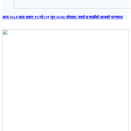
आज २०८३ साल असार १५ गते (२९ जुन २०२६) साेमवार: यस्तो छ तपाईंको आजको भाग्यफल