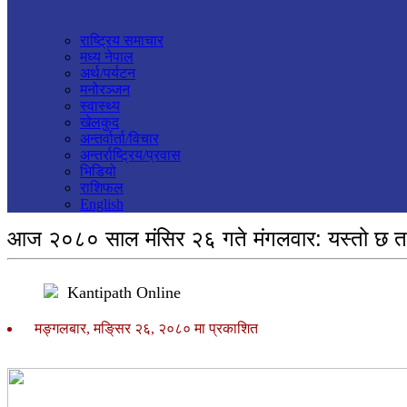
राष्ट्रिय समाचार
मध्य नेपाल
अर्थ/पर्यटन
मनोरञ्जन
स्वास्थ्य
खेलकुद
अन्तर्वार्ता/विचार
अन्तर्राष्ट्रिय/प्रवास
भिडियो
राशिफल
English
आज २०८० साल मंसिर २६ गते मंगलवार: यस्तो छ त
Kantipath Online
मङ्गलबार, मङि्सर २६, २०८० मा प्रकाशित