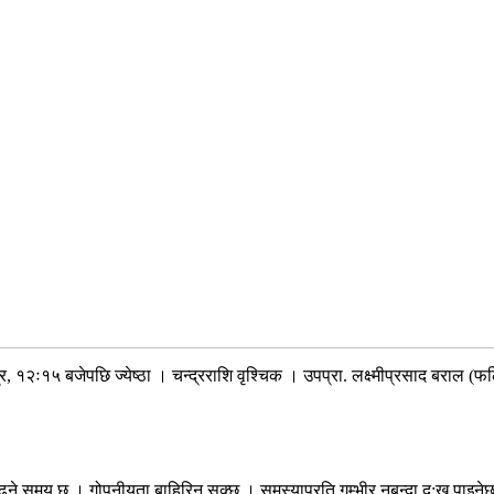
 १२ः१५ बजेपछि ज्येष्ठा । चन्द्रराशि वृश्चिक । उपप्रा. लक्ष्मीप्रसाद बराल (फल
े समय छ । गोपनीयता बाहिरिन सक्छ । समस्याप्रति गम्भीर नबन्दा दु:ख पाइनेछ ।