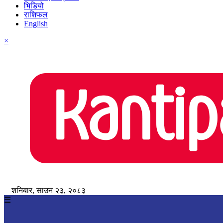
भिडियो
राशिफल
English
×
शनिबार, साउन २३, २०८३
☰