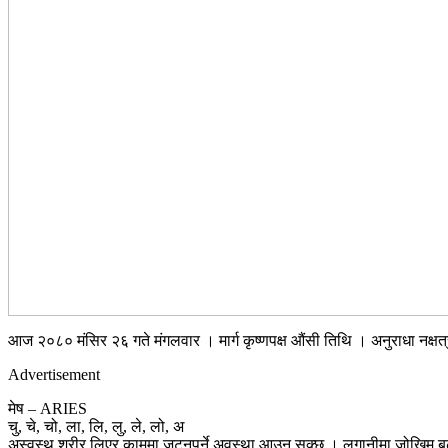
आज २०८० मंसिर २६ गते मंगलवार । मार्ग कृष्णपक्ष औंसी तिथि । अनुराधा नक्षत्र,
Advertisement
मेष – ARIES
चु, चे, चो, ला, लि, लु, ले, लो, अ
अस्वस्थ शरीर लिएर काममा जुट्नुपर्ने अवस्था आउन सक्छ । लगानीमा जोखिम बढ्न