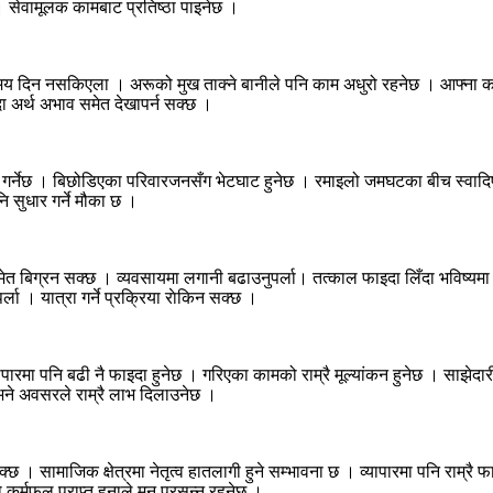
 । सेवामूलक कामबाट प्रतिष्ठा पाइनेछ ।
समय दिन नसकिएला । अरूको मुख ताक्ने बानीले पनि काम अधुरो रहनेछ । आफ्ना क
ँदा अर्थ अभाव समेत देखापर्न सक्छ ।
्नेछ । बिछोडिएका परिवारजनसँग भेटघाट हुनेछ । रमाइलो जमघटका बीच स्वादिष्ट 
 सुधार गर्ने मौका छ ।
त बिग्रन सक्छ । व्यवसायमा लगानी बढाउनुपर्ला। तत्काल फाइदा लिँदा भविष्यमा न
ला । यात्रा गर्ने प्रक्रिया राेकिन सक्छ ।
पारमा पनि बढी नै फाइदा हुनेछ । गरिएका कामको राम्रै मूल्यांकन हुनेछ । साझेद
ने अवसरले राम्रै लाभ दिलाउनेछ ।
सामाजिक क्षेत्रमा नेतृत्व हातलागी हुने सम्भावना छ । व्यापारमा पनि राम्रै फाइ
ो कर्मफल प्राप्त हुनाले मन प्रसन्न रहनेछ ।