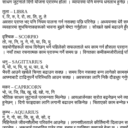
साधन जुट्नाले दिगो योजना प्रारम्भ होला । व्यापारमा पनि मनग्य धनलाभ हुनेछ
तुला – LIBRA
र, रि, रु, रे, रो, ता, ति, तु, ते
अवसर प्राप्त भए पनि नियम पालना गर्न नसक्दा पछि परिनेछ । अध्ययनमा धेरै 
व्यवहारमा शुभचिन्तकहरूको भावना बुझ्ने चेष्टा गर्नुहोला । सोखले खर्च बढाउने हु
वृश्चिक – SCORPIO
तो, ना, नि, नु, ने, नो, या, यि, यु
सहयोगीहरूले साथ दिनेछन् भने पहिलेको सफलताले थप काम गर्न हौसला प्रदान गर
। नयाँ तथा रचनात्मक काम प्रारम्भ गर्ने समय छ । विगतका कमीकमजोरीलाई पनि
धनु – SAGITTARIUS
ये, यो, भ, भि, भु, ध, फा, ढ, भे
भैपरी आउने खर्चले चिन्ता बढाउन सक्छ । समय दिन नसक्दा बन्न लागेको कामसमे
आफ्नाबाटै टाढिनुपर्ने परिस्थिति आउन सक्छ । अवसरका लागि निकै दौडधुप गर्नुपर्
मकर – CAPRICORN
भो, ज, जि, खि, खु, खे, खो, गा, गि
भौतिक साधन जुट्नाले प्रसन्नता मिल्नेछ । आयआर्जनका स्रोत बढ्नेछन् भने व्या
हुनेछन् । दिगो फाइदाका लागि लगानी बढाउन सकिनेछ । चिताएको काम बन्नेछ भ
कुम्भ – AQUARIUS
गु, गे, गो, सा, सि, सु, से, सो, द
मिहिनेतले जीवनशैलीमा परिवर्तन आउनेछ । लगनशीलताले कीर्तिमानी दिलाउन सक्छ । 
जुट्नेछ । अरूलाई प्रभावित पारेर दाम, इनाम र प्रतिष्ठा कमाउने बेला छ । राम्र