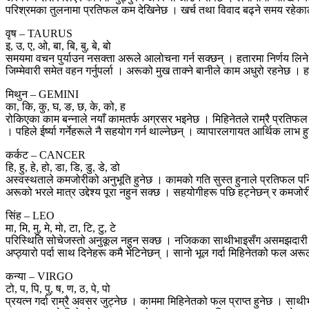
परिश्रमका तुलनामा प्रतिफल कम देखिनेछ । खर्च तथा विवाद बढ्ने समय रहेकाले 
वृष – TAURUS
इ, उ, ए, ओ, बा, बि, बु, बे, बो
समयमा वचन पुर्याउन नसक्ता अरूले आलोचना गर्न सक्छन् । हतारमा निर्णय लिने 
जिम्मेवारी समेत वहन गर्नुपर्ला । अरूको मुख ताक्ने बानीले काम अधुरो रहनेछ 
मिथुन – GEMINI
का, कि, कु, घ, ङ, छ, के, को, ह
रोकिएका काम बन्नाले नयाँ कामतर्फ अग्रसर भइनेछ । मिहिनेतले राम्रै प्रतिफल द
। पहिले ईर्ष्या गर्नेहरूले नै सहयोग गर्न थाल्नेछन् । व्यापारलगायत आर्थिक लाभ
कर्कट – CANCER
हि, हु, हे, हो, डा, डि, डु, डे, डो
अस्वस्थताले कमजोरीको अनुभूति हुनेछ । कामको गति सुस्त हुनाले प्रतिफल पनि प्र
अरूको भरले मात्र उद्देश्य पूरा नहुन सक्छ । सहयोगीहरू पछि हट्नेछन् र कमज
सिंह – LEO
मा, मि, मु, मे, मो, टा, टि, टु, टे
परिस्थिति सोचेजस्तो अनुकूल नहुन सक्छ । नजिकका साथीभाइसँग असमझदारी बढ्
अप्ठ्यारो पर्दा साथ दिनेहरू कमै भेटिनेछन् । सानो भूल गर्दा मिहिनेतको फल अर
कन्या – VIRGO
टो, प, पि, पु, ष, ण, ठ, पे, पो
प्रयत्न गर्दा राम्रै अवसर जुट्नेछ । काममा मिहिनेतको फल प्राप्त हुनेछ । सा