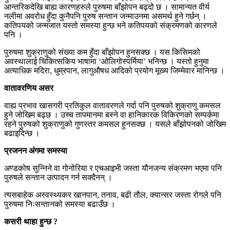
आन्तरिकदेखि बाह्य कारणहरुले पुरुषमा बाँझोपन बढ्दो छ । सामान्यत वीर्य
नलीमा अवरोध हुँदा कुनैपनि पुरुष सन्तान जन्माउनमा असमर्थ हुने गर्छन् ।
कतिपयको जन्मजात यस्तो समस्या हुन्छ भने कतिपयको संक्रमणको कारणले
पनि ।
पुरुषमा शुक्राणुको संख्या कम हुँदा बाँझोपन हुनसक्छ । यस किसिमको
अवस्थालाई चिकित्सकिय भाषामा ‘ओलिगोस्पर्मिया’ भनिन्छ । यस्तो हुनुमा
अत्याधिक मदिरा, धुम्रपान, लागुऔषध आदिको प्रयोग मूख्य जिम्मेवार मानिन्छ ।
वातावरणिय असर
वाह्य प्रभाव खासगरी प्रतिकुल वातावरणले गर्दा पनि पुरुषको शुक्राणु कमसल
हुने जोखिम बढ्छ । उच्च तापमानमा बस्ने वा हानिकारक विकिरणको सम्पर्कमा
रहने पुरुषको शुक्राणुको गुणस्तर कमसल हुनसक्छ । यसले बाँझोपनको जोखिम
बढाइदिन्छ ।
प्रजनन अंगमा समस्या
अण्डकोष सुन्निने वा गोनोरिया र एचआइभी जस्ता यौनजन्य संक्रमण भएमा पनि
पुरुषले सन्तान उत्पादन गर्न सक्दैनन् ।
त्यसबाहेक अस्वस्थ्यकर खानपान, तनाव, बढी तौल, क्यान्सर जस्ता रोगले पनि
पुरुषमा निःसन्तानको समस्या बढाउँछ ।
कसरी थाहा हुन्छ ?