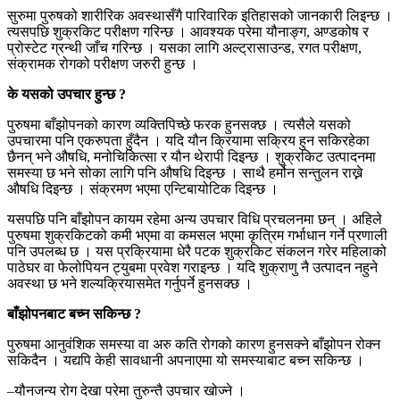
सुरुमा पुरुषको शारीरिक अवस्थासँगै पारिवारिक इतिहासको जानकारी लिइन्छ ।
त्यसपछि शुक्रकिट परीक्षण गरिन्छ । आवश्यक परेमा यौनाङ्ग, अण्डकोष र
प्रोस्टेट ग्रन्थी जाँच गरिन्छ । यसका लागि अल्ट्रासाउन्ड, रगत परीक्षण,
संक्रामक रोगको परीक्षण जरुरी हुन्छ ।
के यसको उपचार हुन्छ ?
पुरुषमा बाँझोपनको कारण व्यक्तिपिच्छे फरक हुनसक्छ । त्यसैले यसको
उपचारमा पनि एकरुपता हुँदैन । यदि यौन क्रियामा सक्रिय हुन सकिरहेका
छैनन् भने औषधि, मनोचिकित्सा र यौन थेरापी दिइन्छ । शुक्रकिट उत्पादनमा
समस्या छ भने सोका लागि पनि औषधि दिइन्छ । साथै हर्मोन सन्तुलन राख्ने
औषधि दिइन्छ । संक्रमण भएमा एन्टिबायोटिक दिइन्छ ।
यसपछि पनि बाँझोपन कायम रहेमा अन्य उपचार विधि प्रचलनमा छन् । अहिले
पुरुषमा शुक्रकिटको कमी भएमा वा कमसल भएमा कृत्रिम गर्भाधान गर्ने प्रणाली
पनि उपलब्ध छ । यस प्रक्रियामा धेरै पटक शुक्रकिट संकलन गरेर महिलाको
पाठेघर वा फेलोपियन ट्युबमा प्रवेश गराइन्छ । यदि शुक्राणु नै उत्पादन नहुने
अवस्था छ भने शल्यक्रियासमेत गर्नुपर्ने हुनसक्छ ।
बाँझोपनबाट बच्न सकिन्छ ?
पुरुषमा आनुवंशिक समस्या वा अरु कति रोगको कारण हुनसक्ने बाँझोपन रोक्न
सकिदैन । यद्यपि केही सावधानी अपनाएमा यो समस्याबाट बच्न सकिन्छ ।
–यौनजन्य रोग देखा परेमा तुरुन्तै उपचार खोज्ने ।