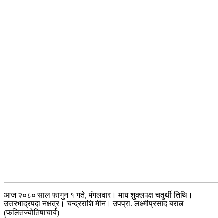
आज २०८० साल फागुन १ गते, मंगलवार। माघ शुक्लपक्ष चतुर्थी तिथि।
उत्तरभाद्रपदा नक्षत्र। चन्द्रराशि मीन। उपप्रा. लक्ष्मीप्रसाद बराल
(फलितज्योतिषाचार्य)