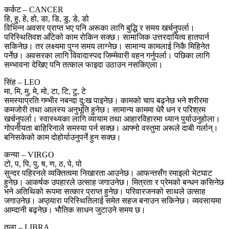
कर्कट – CANCER
हि, हु, हे, हो, डा, डि, डु, डे, डो
विभिन्न अवसर प्राप्त भए पनि अरूका लागि बुद्धि र समय खर्चनुपर्ला।
परिस्थितिवश आँटेको काम रोकिन सक्छ। सामाजिक उत्तरदायित्व हातपार्न
सकिनेछ। तर लक्ष्यमा पुग्न समय लाग्नेछ। सामान्य कामलाई निकै मिहिनेत
पर्नेछ। अवसरका लागि विवादास्पद जिम्मेवारी वहन गर्नुपर्ला। पछिका लागि
सम्भावना देखिए पनि तत्काल फाइदा उठाउन नसकिएला।
सिंह – LEO
मा, मि, मु, मे, मो, टा, टि, टु, टे
समस्याप्रति गम्भीर नबन्दा दु:ख पाइनेछ। कामको चाप बढ्नेछ भने शरीरमा
कमजोरी तथा आलस्य अनुभूति हुनेछ। सामान्य काममा धेरै धन र परिश्रम
खर्चनुपर्ला। स्वास्थ्यका लागि व्यायाम तथा आहारविहारमा ध्यान पुर्याउनुहोला।
गोपनीयता बाहिरिनाले समस्या पर्न सक्छ। आफ्नो वस्तुमा अरूले दाबी गर्लान्।
बनिसकेको काम दोहोर्याउनुपर्ने हुन सक्छ।
कन्या – VIRGO
टो, प, पि, पु, ष, ण, ठ, पे, पो
सुन्दर पहिरनले व्यक्तित्वमा निखारता आउनेछ। आफन्तसँग रमाइलो भेटघाट
हुनेछ। आकर्षक उपहारले उत्साह जगाउनेछ। मित्रता र प्रेमको बन्धन कसिनेछ
भने अतिथिको रूपमा सत्कार प्राप्त हुनेछ। परिवारजनको साथले उत्साह
जगाउनेछ। अप्ठ्यारा परिस्थितिलाई समेत सहज बनाउन सकिनेछ। व्यवसायमा
आम्दानी बढ्नेछ। भौतिक साधन जुटाउने समय छ।
तुला – LIBRA