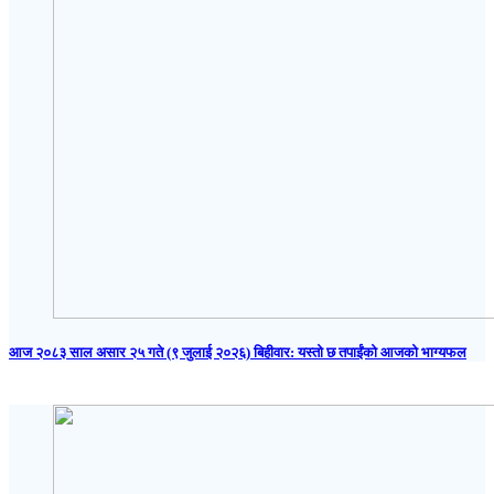
आज २०८३ साल असार २५ गते (९ जुलाई २०२६) बिहीवार: यस्तो छ तपाईंको आजको भाग्यफल