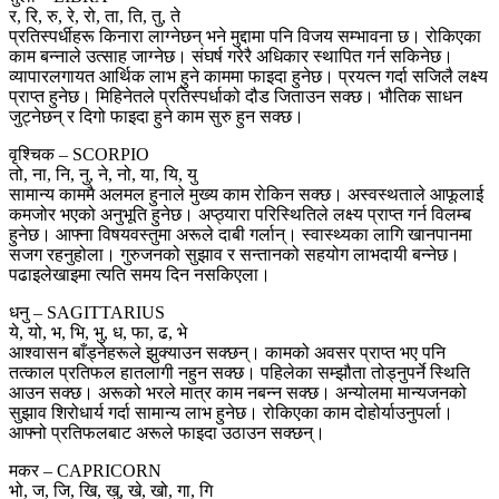
र, रि, रु, रे, रो, ता, ति, तु, ते
प्रतिस्पर्धीहरू किनारा लाग्नेछन् भने मुद्दामा पनि विजय सम्भावना छ। रोकिएका
काम बन्नाले उत्साह जाग्नेछ। संघर्ष गरेरै अधिकार स्थापित गर्न सकिनेछ।
व्यापारलगायत आर्थिक लाभ हुने काममा फाइदा हुनेछ। प्रयत्न गर्दा सजिलै लक्ष्य
प्राप्त हुनेछ। मिहिनेतले प्रतिस्पर्धाको दौड जिताउन सक्छ। भौतिक साधन
जुट्नेछन् र दिगो फाइदा हुने काम सुरु हुन सक्छ।
वृश्चिक – SCORPIO
तो, ना, नि, नु, ने, नो, या, यि, यु
सामान्य काममै अलमल हुनाले मुख्य काम राेकिन सक्छ। अस्वस्थताले आफूलाई
कमजोर भएको अनुभूति हुनेछ। अप्ठ्यारा परिस्थितिले लक्ष्य प्राप्त गर्न विलम्ब
हुनेछ। आफ्ना विषयवस्तुमा अरूले दाबी गर्लान्। स्वास्थ्यका लागि खानपानमा
सजग रहनुहोला। गुरुजनको सुझाव र सन्तानको सहयोग लाभदायी बन्नेछ।
पढाइलेखाइमा त्यति समय दिन नसकिएला।
धनु – SAGITTARIUS
ये, यो, भ, भि, भु, ध, फा, ढ, भे
आश्वासन बाँड्नेहरूले झुक्याउन सक्छन्। कामको अवसर प्राप्त भए पनि
तत्काल प्रतिफल हातलागी नहुन सक्छ। पहिलेका सम्झौता तोड्नुपर्ने स्थिति
आउन सक्छ। अरूको भरले मात्र काम नबन्न सक्छ। अन्योलमा मान्यजनको
सुझाव शिरोधार्य गर्दा सामान्य लाभ हुनेछ। रोकिएका काम दोहोर्याउनुपर्ला।
आफ्नो प्रतिफलबाट अरूले फाइदा उठाउन सक्छन्।
मकर – CAPRICORN
भो, ज, जि, खि, खु, खे, खो, गा, गि