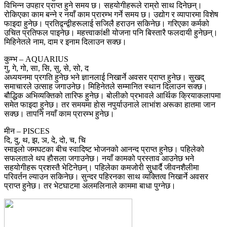
विभिन्न उपहार प्राप्त हुने समय छ। सहयोगीहरूले राम्रो साथ दिनेछन्।
रोकिएका काम बन्ने र नयाँ काम प्रारम्भ गर्ने समय छ। उद्योग र व्यापारमा विशेष
फाइदा हुनेछ। प्रतिद्वन्द्वीहरूलाई सजिलै हराउन सकिनेछ। गरिएका कर्मको
उचित प्रतिफल पाइनेछ। महत्त्वाकांक्षी योजना पनि बिस्तारै फलदायी हुनेछन्।
मिहिनेतले नाम, दाम र इनाम दिलाउन सक्छ।
कुम्भ – AQUARIUS
गु, गे, गो, सा, सि, सु, से, सो, द
अध्ययनमा प्रगति हुनेछ भने ज्ञानलाई निखार्ने अवसर प्राप्त हुनेछ। सुखद्
समाचारले उत्साह जगाउनेछ। मिहिनेतले सम्मानित स्थान दिलाउन सक्छ।
बौद्धिक अभिव्यक्तिको तारिफ हुनेछ। बोलीको प्रभावले आर्थिक क्रियाकलापमा
समेत फाइदा हुनेछ। तर समयमा हाेस नपुर्याउनाले लाभांश अरूका हातमा जान
सक्छ। तापनि नयाँ काम प्रारम्भ हुनेछ।
मीन – PISCES
दि, दु, थ, झ, ञ, दे, दो, च, चि
रमाइलो जमघटका बीच स्वादिष्ट भोजनको आनन्द प्राप्त हुनेछ। पहिलेको
सफलताले थप हौसला जगाउनेछ। नयाँ कामको प्रस्ताव आउनेछ भने
सहयोगीहरू प्रशस्तै भेटिनेछन्। पहिलेका कमजोरी सुधार्दै जीवनशैलीमा
परिवर्तन ल्याउन सकिनेछ। सुन्दर पहिरनका साथ व्यक्तित्व निखार्ने अवसर
प्राप्त हुनेछ। तर भेटघाटमा अलमलिनाले काममा बाधा पुग्नेछ।