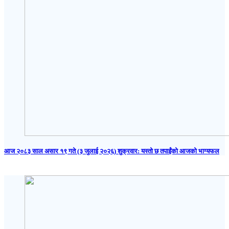
आज २०८३ साल असार १९ गते (३ जुलाई २०२६) शुक्रवार: यस्तो छ तपाईंको आजको भाग्यफल