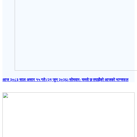
आज २०८३ साल असार १५ गते (२९ जुन २०२६) साेमवार: यस्तो छ तपाईंको आजको भाग्यफल