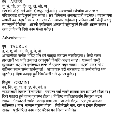
मेष – ARIES
चु, चे, चो, ला, लि, लु, ले, लो, अ
खर्चको जोहो गर्न अलि दौडधुप गर्नुपर्ला। अवसरको खोजीमा आफन्त र
परिवारबाट टाढिनुपर्ने हुन सक्छ। छर-छिमेकमा असमझदारी बढ्नेछ। व्यवसायमा
लगानी बढाउनुपर्ने समय छ। उधारोमा व्यापार गर्नुपर्ला। पछिका लागि केही वस्तु
त्याग्नुपर्ने देखिन्छ। आफ्नो प्रतिफल अरूलाई सुम्पनुपर्ने स्थिति आउन सक्छ।
खर्च लागे पनि दिगो काम फेला पर्नेछ।
Advertisement
वृष – TAURUS
इ, उ, ए, ओ, बा, बि, बु, बे, बो
आम्दानीका स्रोत भेटिए पनि धेरै फाइदा उठाउन नसकिएला। केही रकम
हातलागी भए पनि तत्काल खर्चनुपर्ने स्थिति आउन सक्छ। श्रमको राम्रै
मूल्यांकन भए पनि प्रतिफल तत्कालै प्राप्त नहुन सक्छ। भएको आम्दानी र
सञ्चित रकम समेत खर्चनुपर्ला। आवश्यक पर्दा सरसापट वा कर्जामार्फत धन
जुट्नेछ। दिगो फाइदा हुने जिम्मेवारी भने प्राप्त हुनेछ।
मिथुन – GEMINI
का, कि, कु, घ, ङ, छ, के, को, ह
सफलताले हिम्मत दिलाउनेछ। प्रयत्न गर्दा राम्रै काममा जग बसाउने मौका छ।
दिगो फाइदा हुने काम प्रारम्भ होला। विशिष्ट व्यक्तिहरूसँग मित्रता बढ्न
सक्छ। भेटघाटले समेत उत्साह बढाउला। आफ्नो क्षेत्रमा प्रभुत्व जमाउन
सकिनेछ। मान–सम्मान प्राप्त होला। मिहिनेतले नाम, दाम र इनाम दिलाउन
सक्छ। प्रतिष्ठित काम गरेर धेरैको मन जित्न सकिनेछ।