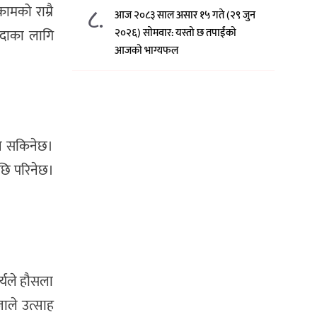
८.
ामको राम्रै
आज २०८३ साल असार १५ गते (२९ जुन
इदाका लागि
२०२६) साेमवार: यस्तो छ तपाईंको
आजको भाग्यफल
िन सकिनेछ।
पछि परिनेछ।
्यले हौसला
जाले उत्साह