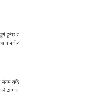
र्ण हुनेछ र
तिजा कमजोर
 संयम रहँदै
ने दाम्पत्य