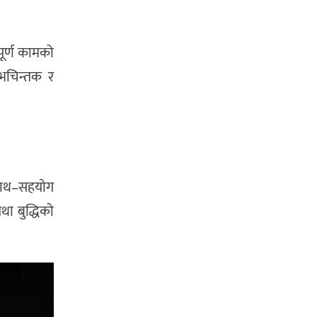
पूर्ण कामको
शुभचिन्तक र
साथ–सहयाेग
था बुद्धिको