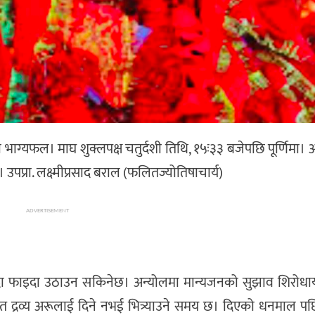
्यफल। माघ शुक्लपक्ष चतुर्दशी तिथि, १५ः३३ बजेपछि पूर्णिमा। अश्ले
उपप्रा. लक्ष्मीप्रसाद बराल (फलितज्योतिषाचार्य)
ADVERTISEMENT
दा फाइदा उठाउन सकिनेछ। अन्योलमा मान्यजनको सुझाव शिरोधार्य
र्जित द्रव्य अरूलाई दिने नभई भित्र्याउने समय छ। दिएको धनमाल 