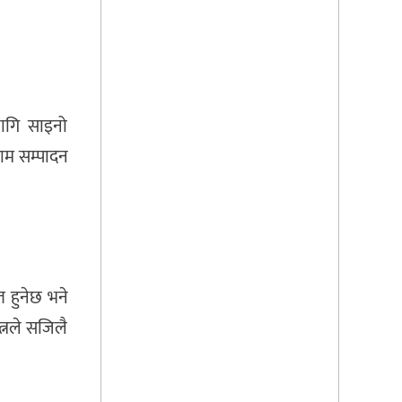
लागि साइनो
ाम सम्पादन
त हुनेछ भने
त्नले सजिलै