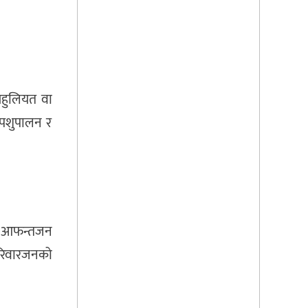
 सहुलियत वा
। पशुपालन र
था आफन्तजन
 परिवारजनको