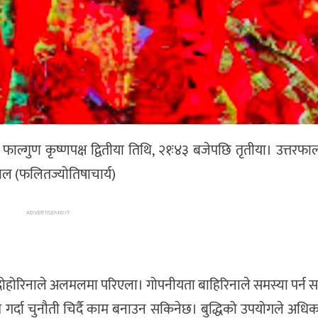
ुण कृष्णपक्ष द्वितीया तिथि, २१ः४३ बजेपछि तृतीया। उत्तरफाल्गु
 बराल (फलितज्योतिषाचार्य)
ADVERTISEMENT
दोहोरिनाले अलमलमा परिएला। गोपनीयता बाहिरिनाले समस्या पर्न स
त्न गर्दा चुनौती चिर्दै काम बनाउन सकिनेछ। बुद्धिको उपयोगले अधिकार