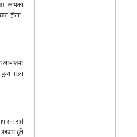
ेछ। कामकाे
घाट होला।
दा लाभांशमा
ँ कुरा पाउन
ारमा राम्रै
 फाइदा हुने