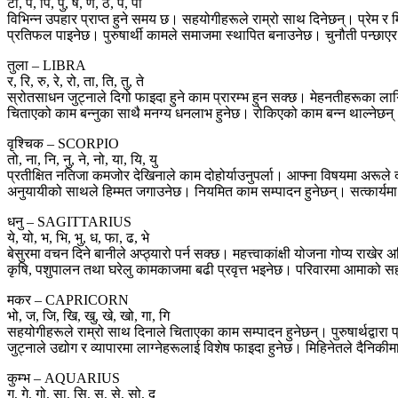
टो, प, पि, पु, ष, ण, ठ, पे, पो
विभिन्न उपहार प्राप्त हुने समय छ। सहयोगीहरूले राम्रो साथ दिनेछन्। प्रेम र
प्रतिफल पाइनेछ। पुरुषार्थी कामले समाजमा स्थापित बनाउनेछ। चुनौती पन्छा
तुला – LIBRA
र, रि, रु, रे, रो, ता, ति, तु, ते
स्रोतसाधन जुट्नाले दिगो फाइदा हुने काम प्रारम्भ हुन सक्छ। मेहनतीहरूक
चिताएको काम बन्नुका साथै मनग्य धनलाभ हुनेछ। रोकिएको काम बन्न थाल्नेछन्। प्रय
वृश्चिक – SCORPIO
तो, ना, नि, नु, ने, नो, या, यि, यु
प्रतीक्षित नतिजा कमजोर देखिनाले काम दोहोर्याउनुपर्ला। आफ्ना विषयमा अरूले दा
अनुयायीको साथले हिम्मत जगाउनेछ। नियमित काम सम्पादन हुनेछन्। सत्कार्य
धनु – SAGITTARIUS
ये, यो, भ, भि, भु, ध, फा, ढ, भे
बेसुरमा वचन दिने बानीले अप्ठ्यारो पर्न सक्छ। महत्त्वाकांक्षी योजना गोप्य रा
कृषि, पशुपालन तथा घरेलु कामकाजमा बढी प्रवृत्त भइनेछ। परिवारमा आमाको स
मकर – CAPRICORN
भो, ज, जि, खि, खु, खे, खो, गा, गि
सहयोगीहरूले राम्रो साथ दिनाले चिताएका काम सम्पादन हुनेछन्। पुरुषार्थद्व
जुट्नाले उद्योग र व्यापारमा लाग्नेहरूलाई विशेष फाइदा हुनेछ। मिहिनेतले दैनिक
कुम्भ – AQUARIUS
गु, गे, गो, सा, सि, सु, से, सो, द