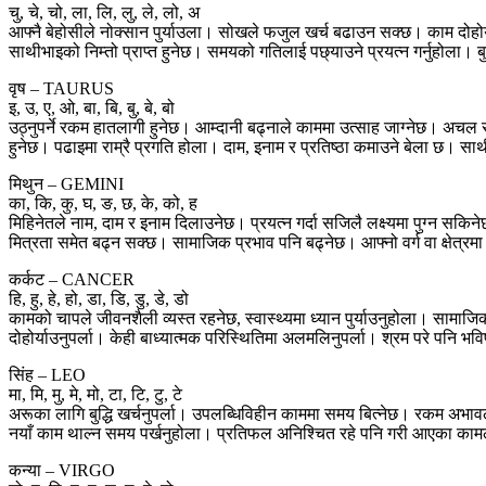
चु, चे, चो, ला, लि, लु, ले, लो, अ
आफ्नै बेहोसीले नोक्सान पुर्याउला। सोखले फजुल खर्च बढाउन सक्छ। काम दोहोर्
साथीभाइको निम्तो प्राप्त हुनेछ। समयको गतिलाई पछ्याउने प्रयत्न गर्नुहोला। ब
वृष – TAURUS
इ, उ, ए, ओ, बा, बि, बु, बे, बो
उठ्नुपर्ने रकम हातलागी हुनेछ। आम्दानी बढ्नाले काममा उत्साह जाग्नेछ। अचल
हुनेछ। पढाइमा राम्रै प्रगति होला। दाम, इनाम र प्रतिष्ठा कमाउने बेला छ। स
मिथुन – GEMINI
का, कि, कु, घ, ङ, छ, के, को, ह
मिहिनेतले नाम, दाम र इनाम दिलाउनेछ। प्रयत्न गर्दा सजिलै लक्ष्यमा पुग्न सक
मित्रता समेत बढ्न सक्छ। सामाजिक प्रभाव पनि बढ्नेछ। आफ्नो वर्ग वा क्षेत्रमा 
कर्कट – CANCER
हि, हु, हे, हो, डा, डि, डु, डे, डो
कामको चापले जीवनशैली व्यस्त रहनेछ, स्वास्थ्यमा ध्यान पुर्याउनुहोला। साम
दोहोर्याउनुपर्ला। केही बाध्यात्मक परिस्थितिमा अलमलिनुपर्ला। श्रम परे पनि भ
सिंह – LEO
मा, मि, मु, मे, मो, टा, टि, टु, टे
अरूका लागि बुद्धि खर्चनुपर्ला। उपलब्धिविहीन काममा समय बित्नेछ। रकम अभ
नयाँ काम थाल्न समय पर्खनुहोला। प्रतिफल अनिश्चित रहे पनि गरी आएका का
कन्या – VIRGO