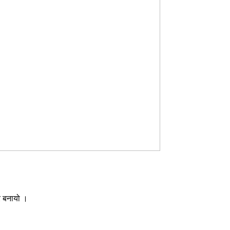
र बनायो ।