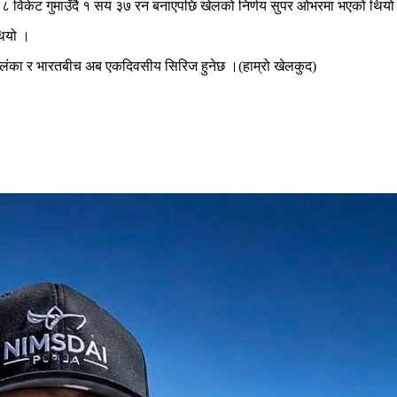
 ८ विकेट गुमाउँदै १ सय ३७ रन बनाएपछि खेलको निर्णय सुपर ओभरमा भएको थियो
थियो ।
श्रीलंका र भारतबीच अब एकदिवसीय सिरिज हुनेछ ।(हाम्रो खेलकुद)