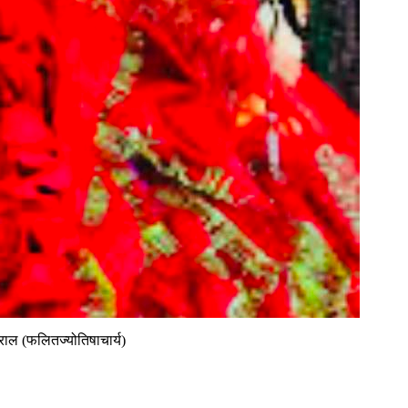
बराल (फलितज्योतिषाचार्य)