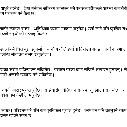
ै रहनेछ। ईर्ष्या गर्नेहरू सक्रिय रहनेछन् भने अवसरवादीहरूले आफ्ना कमजोरीको 
 प्रारम्भ गर्ने बेला छ।
्तन ल्याउन सक्छ। अतिथिका रूपमा सत्कार पाइनेछ। खर्च लागे पनि घुमफिर तथा
ाइको सहयोगले उत्साह मिल्नेछ।
पलब्धिमै चित्त बुझाउनुपर्ला। सानो गल्तीले हर्जाना तिराउन सक्छ। नयाँ काममा लगान
उपलब्धि जाेगाउन सजग रहनुहाेला।
। फाइदाको स्रोत पहिल्याउन सकिनेछ। प्रयत्न गरेका काम सजिलै सम्पादन हुनेछन्
य कामले अरूको उपकार गर्न सकिनेछ।
 गर्ने अवसर प्राप्त हुनेछ। साझेदारीमा देखिएका समस्या सुल्झाउन सकिनेछ। स
व्यवसायमा केही लाभ हुनेछ।
बिग्रन सक्छ। परिश्रम परे पनि कम प्रतिफल प्राप्त हुनेछ। काम बने पनि उठ्नुपर
्र अवसर खोज्ने समय छ।