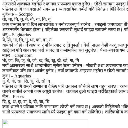
अवसरले आत्मबल बढ्नेछ र काममा सफलता प्राप्त हुनेछ। छोटो समयमा फाइदा लिन 
पछिका लागि जग बसाउने समय छ। व्यावसायिक कर्मले गति लिनेछ। मिहिनेतले रा
बृश्चिक – Scorpio
तो, ना, नि, नु, ने, नो, या, यि, यु
काम बन्नुका साथै दिन लाभदायक र मनोरञ्जनपूर्ण रहनेछ। रमाइलो जमघटका बी
आफन्तसँग भेटघाट होला। पहिलेका कमजोरी सुधार्दै फाइदा उठाउने समय छ। पहिर
धनु – Sagittarius
ये, यो, भा, भि, भु, धा, फा, ढा, भे
खर्चको जोहो गर्न आफन्त र परिवारबाट टाढिनुपर्ला। केही पाउन केही वस्तु त्याग
खट्किए पनि आवश्यक पर्दा सापट वा कर्जामार्फत धन जुट्नेछ। पेसा–व्यवसायमा 
मकर – Capricorn
भो, जा, जि, जु, जे, जो, ख, खि, खु, खे, खो, गा, गि
नयाँ अवसरका साथै आम्दानीका स्रोत फेला पर्नेछन्। नोकरी तथा व्यवसायमा फ
लगानीबाट पनि लाभ आर्जन हुनेछ। नयाँ कामतर्फ अग्रसर भइनेछ र छोटो समय
कुम्भ – Aquarius
गु, गे, गो, सा, सि, सु, से, सो, द
पछिका लागि राम्रो सम्भावना देखिए पनि तत्काल सोचेको लाभ नहुन सक्छ। आफ्नो
ताक्ने बानीले आफ्नो काम अधुरो रहनेछ। तत्काल ठूलो फाइदा नदेखिएकाले लाभ 
मीन – Pisces
दि, दु, थ, झ, ञ, दे, दो, चा, चि
काम थाल्ने र पछिका लागि सम्भावना खोजी गर्ने समय छ। आजको मिहिनेतले भविष
सानो प्रयत्नले समाजका लागि धेरै फाइदा हुने काम गर्न सकिनेछ। तारिफयोग्य