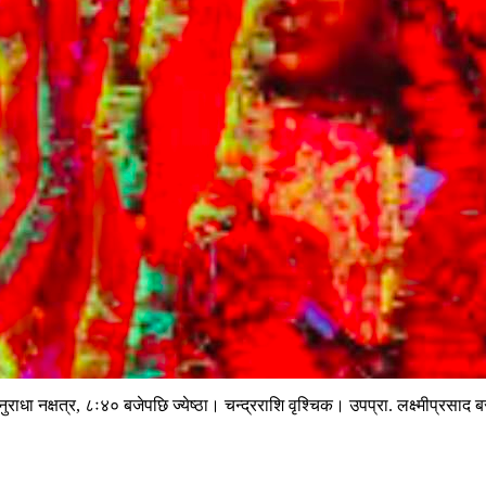
राधा नक्षत्र, ८ः४० बजेपछि ज्येष्ठा। चन्द्रराशि वृश्चिक। उपप्रा. लक्ष्मीप्रसाद 