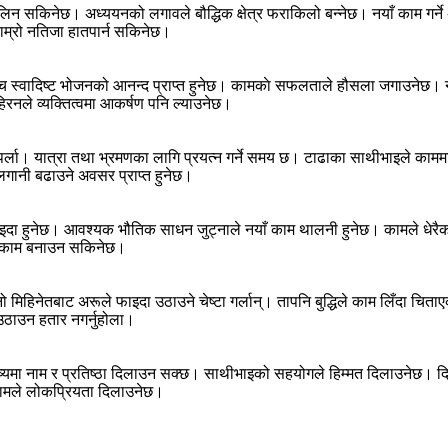
सकिनेछ। अध्ययनको लगावले बौद्धिक क्षेत्र फराकिलो बन्नेछ। नयाँ काम गर्ने अव
म्रो नतिजा हातपार्न सकिनेछ।
च स्वादिष्ट भोजनको आनन्द प्राप्त हुनेछ। कामकाे सफलताले हौसला जगाउनेछ। 
नले व्यक्तित्वमा आकर्षण पनि ल्याउनेछ।
्नुपर्ला। यात्रा तथा भ्रमणका लागि प्रयत्न गर्ने समय छ। टाढाका साथीभाइले कामम
लगानी बढाउने अवसर प्राप्त हुनेछ।
ाइदा हुनेछ। आवश्यक भौतिक साधन जुट्नाले नयाँ काम थालनी हुनेछ। कामले धेरै
मै काम बनाउन सकिनेछ।
 मिहिनेतबाट अरूले फाइदा उठाउने चेष्टा गर्लान्। तापनि बुद्धिले काम लिँदा च
उठाउन हतार नगर्नुहोला।
्यमा नाम र प्रतिष्ठा दिलाउन सक्छ। साथीभाइको सहयोगले हिम्मत दिलाउनेछ। दिग
 कामले लोकप्रियता दिलाउनेछ।