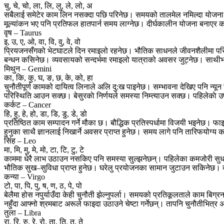
चु, चे, चो, ला, लि, लु, ले, लो, अ
सबैलाई समेटेर काम लिन नसक्दा पछि परिनेछ। समयको तालमेल नमिल्दा योजना अधुर
मूल्यांकन भए पनि प्रतिफल हातपार्न समय लाग्नेछ। दीर्घकालीन योजना बनाएर काम
वृष – Taurus
इ, उ, ए, ओ, वा, वि, वु, वे, वो
प्रियजनसँगको भेटघाटले दिन रमाइलो रहनेछ। भौतिक साधनले जीवनशैलीमा परिवर
बन्धन कसिनेछ। व्यवसायको सन्दर्भमा रमाइलो यात्राको अवसर जुट्नेछ। साथीभ
मिथुन – Gemini
का, कि, कु, घ, ङ, छ, के, को, हा
चुनौतीपूर्ण कामको दायित्व लिनाले अलि दु:ख पाइनेछ। सम्भावना देखिए पनि न्यून उ
परिस्थिति आउन सक्छ। बेसुरकाे निर्णयले समस्या निम्त्याउन सक्छ। पहिलेकाे 
कर्कट – Cancer
हि, हु, हे, हो, डा, डि, डु, डे, डो
प्रतिष्ठित काम सम्पादन गर्ने मौका छ। बौद्धिक प्रतिस्पर्धामा विजयी भइनेछ
हुनुका साथै ज्ञानलाई निखार्ने अवसर प्राप्त हुनेछ। समय लागे पनि तारिफयोग्
सिंह – Leo
मा, मि, मु, मे, मो, टा, टि, टु, टे
काममा धेरै लाभ उठाउन नसकिए पनि समस्या सुल्झनेछन्। पहिलेका कमजोरी सुधार
भौतिक सुख–सुविधा प्राप्त हुनेछ। घरेलु प्रयाेजनका सामान जुटाउन सकिनेछ। 
कन्या – Virgo
टो, पा, पि, पु, ष, ण, ठ, पे, पो
बेलैमा होस नपुर्याउँदा केही चुनौती झेल्नुपर्ला। समयको प्रतिकूलताले काम 
नहुँदा आफ्नो श्रमबाट अरूले फाइदा उठाउने चेष्टा गर्नेछन्। तापनि चुनौतीभित
तुला – Libra
रा, रि, रु, रे, रो, ता, ति, तु, ते