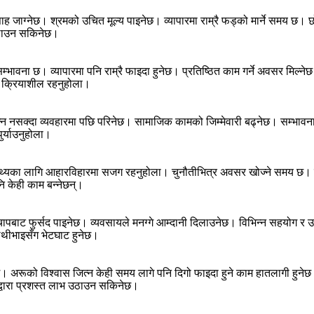
 जाग्नेछ। श्रमको उचित मूल्य पाइनेछ। व्यापारमा राम्रै फड्को मार्ने समय छ। छो
 उठाउन सकिनेछ।
ने सम्भावना छ। व्यापारमा पनि राम्रै फाइदा हुनेछ। प्रतिष्ठित काम गर्ने अवसर म
्छ, क्रियाशील रहनुहोला।
नसक्दा व्यवहारमा पछि परिनेछ। सामाजिक कामको जिम्मेवारी बढ्नेछ। सम्भावना
र्याउनुहोला।
ास्थ्यका लागि आहारविहारमा सजग रहनुहोला। चुनौतीभित्र अवसर खोज्ने समय छ। जटिल
नि केही काम बन्नेछन्।
ो चापबाट फुर्सद पाइनेछ। व्यवसायले मनग्गे आम्दानी दिलाउनेछ। विभिन्न सहयो
साथीभाइसँग भेटघाट हुनेछ।
रूको विश्वास जित्न केही समय लागे पनि दिगो फाइदा हुने काम हातलागी हुनेछ। पहिल
्थद्वारा प्रशस्त लाभ उठाउन सकिनेछ।