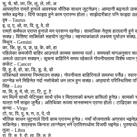
चु, चे, चो, ला, लि, लु, ले, लो, अ
आयस्रोत राम्रो हुनाले आवश्यक भौतिक साधन जुट्नेछन्। आम्दानी बढ्नाले उत्साह
समेत बढ्नेछ। दिगो फाइदा हुने काम प्रारम्भ होला। साझेदारीबाट पनि फाइदा
वृष – Taurus
इ, उ, ए, ओ, वा, वि, वु, वे, वो
राम्रो कर्मफल प्राप्त हुनाले मन प्रसन्न रहनेछ। सामाजिक नेतृत्व हातलागी हु
सक्छ। विशिष्ट व्यक्तिको सहयोग जुट्नेछ। महत्त्वाकांक्षाले लक्ष्यमा पुर्याउन सक
मिथुन – Gemini
का, कि, कु, घ, ङ, छ, के, को, हा
पहिलेका कमजोरी बाहिर आउनाले काममा समस्या पर्ला। समयको मागअनुसार चल्न 
अरूले उठाउन सक्छन्। सूचना बाहिरिने समय रहेकाले गोपनीयतामा विशेष ध्यान पु
कर्कट – Cancer
हि, हु, हे, हो, डा, डि, डु, डे, डो
परिबन्धले समस्या निम्त्याउन सक्छ। गोपनीयता बाहिरिनाले समस्या पर्नेछ। स्व
लाग्नेछ भने मिहिनेत गर्दा नसोचेको धन लाभ हुन सक्छ। अप्ठ्यारो परिस्थितिमा प
सिंह – Leo
मा, मि, मु, मे, मो, टा, टि, टु, टे
मन मिल्ने साथी भेटिनुका साथै प्रेम र मित्रताको बन्धन कसिलो हुनेछ। कामक
यात्रा गर्ने साइत जुर्नेछ। अतिथिका रूपमा मानसम्मान प्राप्त होला। टाढिएका 
कन्या – Virgo
टो, पा, पि, पु, ष, ण, ठ, पे, पो
भौतिक साधन जुट्नाले दिगो काम प्रारम्भ हुनेछ। नयाँ योजनातर्फ अग्रसर भइनेछ। अ
सकिनेछ। शत्रुहरू किनारा लाग्नेछन् भने प्रतिस्पर्धामा विजयी भइनेछ। पुरुषार
तुला – Libra
रा, रि, रु, रे, रो, ता, ति, तु, ते