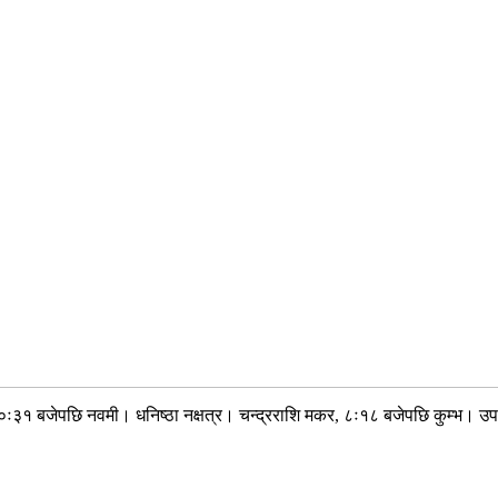
०ः३१ बजेपछि नवमी। धनिष्ठा नक्षत्र। चन्द्रराशि मकर, ८ः१८ बजेपछि कुम्भ। उपप्