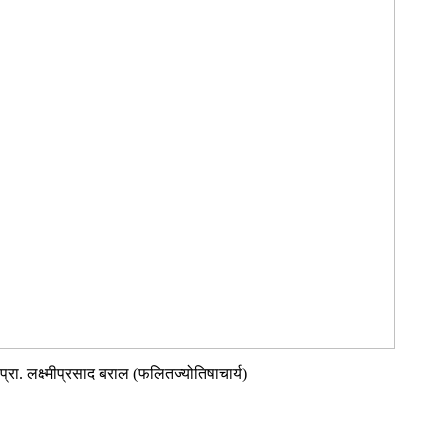
रा. लक्ष्मीप्रसाद बराल (फलितज्योतिषाचार्य)