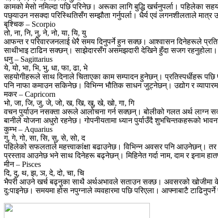
कामको मेसो नमिल्दा पछि परिनेछ। अरूका लागि बुद्धि खर्चनुपर्ला। पहिलेका 
पछ्याउन नसक्दा परिस्थितिसँग सम्झौता गर्नुपर्ला। धैर्य एवं लगनशीलताले मात्र उ
बृश्चिक – Scorpio
तो, ना, नि, नु, ने, नो, या, यि, यु
आफन्त र परिवारजनलाई धेरै समय दिनुपर्ने हुन सक्छ। आश्वासन दिनेहरूले प्रतिब
साथीभाइ टाढिन सक्छन्। साझेदारसँग असमझदारी देखिने हुँदा सजग रहनुहोला।
धनु – Sagittarius
ये, यो, भा, भि, भु, धा, फा, ढा, भे
सहयोगीहरूले साथ दिनाले चिताएका काम सम्पादन हुनेछन्। प्रतिस्पर्धीहरू पछि पर्
पनि नाफा कमाउन सकिनेछ। विभिन्न भौतिक साधन जुट्नेछन्। उद्योग र व्यापा
मकर – Capricorn
भो, जा, जि, जु, जे, जो, ख, खि, खु, खे, खो, गा, गि
वचन पुर्याउन नसक्ता अरूले आलोचना गर्न सक्छन्। बोलीको गलत अर्थ लाग्न सक
बानीले योजना अधुरो रहनेछ। गोपनीयतामा ध्यान पुर्याउँदै शुभचिन्तकहरूको भावन
कुम्भ – Aquarius
गु, गे, गो, सा, सि, सु, से, सो, द
पहिलेको सफलताले महत्त्वाकांक्षा बढाउनेछ। विभिन्न अवसर पनि आउनेछन्। तर
प्रस्ताव आउनेछ भने साथ दिनेहरू बढ्नेछन्। मिहिनेत गर्दा नाम, दाम र इनाम हातपार
मीन – Pisces
दि, दु, थ, झ, ञ, दे, दो, चा, चि
भैपरी आउने खर्च बढ्नुका साथै अर्थअभावले सताउन सक्छ। अवसरको खोजीमा केही 
दु:पाइनेछ। समयमा होस नपुग्नाले व्यवहारमा पछि परिएला। आफ्नाबाटै टाढिनुपर्