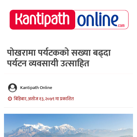
राष्ट्रिय
समाचार
मध्य
नेपाल
पोखरामा पर्यटकको सख्या बढ्दा
पर्यटन व्यवसायी उत्साहित
अर्थ/
पर्यटन
मनोरञ्जन
Kantipath Online
स्वास्थ्य
बिहिबार, असोज १३, २०७९ मा प्रकाशित
खेलकुद
अन्तर्वार्ता/
विचार